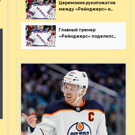
Видео
Церемония рукопожатия
между «Рейнджерс» и
«Каролиной» после 7-го
матча плей-офф. Видео
Главный тренер
«Рейнджерс» поделился
ожиданиями от
предстоящего финала
Востока с «Тампой»