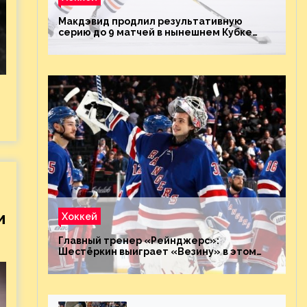
Макдэвид продлил результативную
серию до 9 матчей в нынешнем Кубке
Стэнли
и
Хоккей
Главный тренер «Рейнджерс»:
Шестёркин выиграет «Везину» в этом
году. Он невероятен