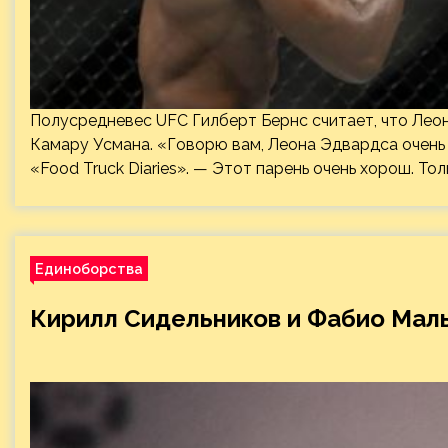
Полусредневес UFC Гилберт Бернс считает, что Леон
Камару Усмана. «Говорю вам, Леона Эдвардса очень
«Food Truck Diaries». — Этот парень очень хорош. То
Единоборства
Кирилл Сидельников и Фабио Маль