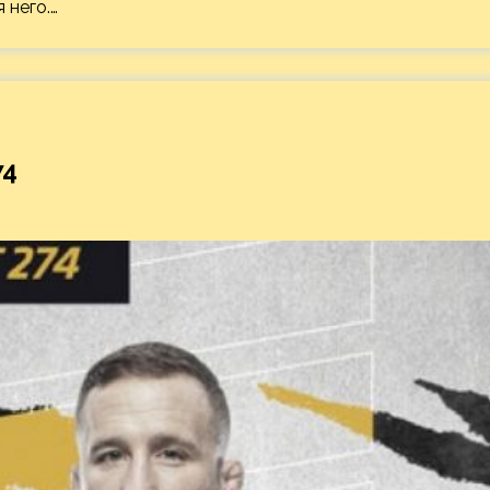
 него.…
74