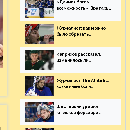
«Данная богом
возможность». Вратарь
«Сент-Луиса» рассказал
о броске бутылкой в
Кадри
Журналист: как можно
было обрезать
рукопожатие Георгиева и
Деанджело? Плохая
работа, ESPN
Капризов рассказал,
изменилось ли
отношение к нему в НХЛ
из-за ситуации на
Украине
Журналист The Athletic:
хоккейные боги
наградили Шестёркина за
стабильно великолепную
игру
Шестёркин ударил
клюшкой форварда
«Каролины», агрессивно
игравшего на пятаке.
я