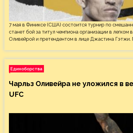
7 мая в Финиксе (США) состоится турнир по смешан
станет бой за титул чемпиона организации в легко
Оливейрой и претендентом в лице Джастина Гэтжи.
Единоборства
Чарльз Оливейра не уложился в в
UFC