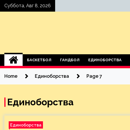
Skip
Суббота, Авг 8, 2026
to
content
БАСКЕТБОЛ
ГАНДБОЛ
ЕДИНОБОРСТВА
Home
Единоборства
Page 7
Единоборства
Единоборства