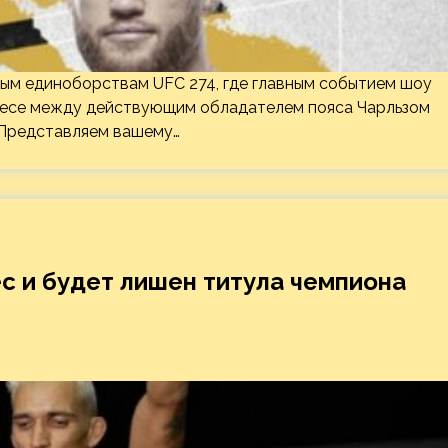
ным единоборствам UFC 274, где главным событием шоу
м весе между действующим обладателем пояса Чарльзом
 Представляем вашему…
ес и будет лишен титула чемпиона