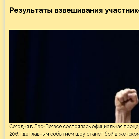
Результаты взвешивания участнико
Сегодня в Лас-Вегасе состоялась официальная проце
206, где главным событием шоу станет бой в женско