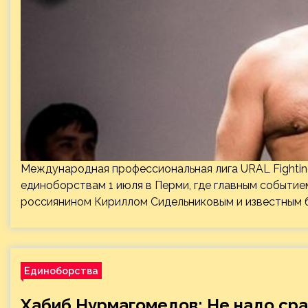
Международная профессиональная лига URAL Fighti
единоборствам 1 июля в Перми, где главным событи
россиянином Кириллом Сидельниковым и известным 
Единоборства
Хабиб Нурмагомедов: Не надо сра