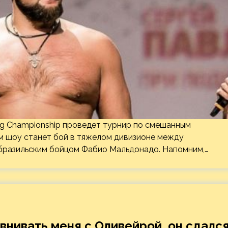
ng Championship проведет турнир по смешанным
ем шоу станет бой в тяжелом дивизионе между
бразильским бойцом Фабио Мальдонадо. Напомним,…
внивать меня с Оливейрой, он сдалс