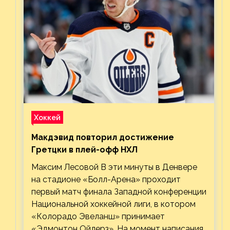
Хоккей
Макдэвид повторил достижение
Гретцки в плей-офф НХЛ
Максим Лесовой В эти минуты в Денвере
на стадионе «Болл-Арена» проходит
первый матч финала Западной конференции
Национальной хоккейной лиги, в котором
«Колорадо Эвеланш» принимает
«Эдмонтон Ойлерз». На момент написания