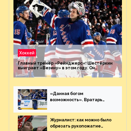
Хоккей
Главный тренер «Рейнджерс»: Шестёркин
выиграет «Везину» в этом году. Он
невероятен
«Данная богом
возможность». Вратарь
«Сент-Луиса» рассказал о
броске бутылкой в Кадри
Журналист: как можно было
обрезать рукопожатие