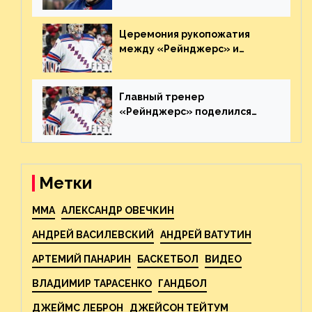
агрессивно игравшего на
пятаке. Видео
Церемония рукопожатия
между «Рейнджерс» и
«Каролиной» после 7-го
матча плей-офф. Видео
Главный тренер
«Рейнджерс» поделился
ожиданиями от
предстоящего финала
Востока с «Тампой»
Метки
MMA
АЛЕКСАНДР ОВЕЧКИН
АНДРЕЙ ВАСИЛЕВСКИЙ
АНДРЕЙ ВАТУТИН
АРТЕМИЙ ПАНАРИН
БАСКЕТБОЛ
ВИДЕО
ВЛАДИМИР ТАРАСЕНКО
ГАНДБОЛ
ДЖЕЙМС ЛЕБРОН
ДЖЕЙСОН ТЕЙТУМ