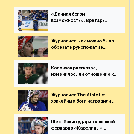
«Данная богом
возможность». Вратарь
«Сент-Луиса» рассказал о
броске бутылкой в Кадри
Журналист: как можно было
обрезать рукопожатие
Георгиева и Деанджело?
Плохая работа, ESPN
Капризов рассказал,
изменилось ли отношение к
нему в НХЛ из-за ситуации на
Украине
Журналист The Athletic:
хоккейные боги наградили
Шестёркина за стабильно
великолепную игру
Шестёркин ударил клюшкой
форварда «Каролины»,