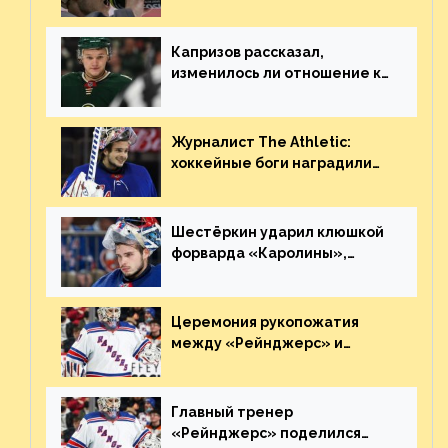
Георгиева и Деанджело?
Плохая работа, ESPN
Капризов рассказал,
изменилось ли отношение к
нему в НХЛ из-за ситуации на
Украине
Журналист The Athletic:
хоккейные боги наградили
Шестёркина за стабильно
великолепную игру
Шестёркин ударил клюшкой
форварда «Каролины»,
агрессивно игравшего на
пятаке. Видео
Церемония рукопожатия
между «Рейнджерс» и
«Каролиной» после 7-го
матча плей-офф. Видео
Главный тренер
«Рейнджерс» поделился