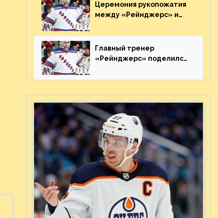
Видео
Церемония рукопожатия
между «Рейнджерс» и
«Каролиной» после 7-го
матча плей-офф. Видео
Главный тренер
«Рейнджерс» поделился
ожиданиями от
предстоящего финала
Востока с «Тампой»