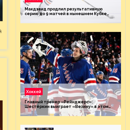
Макдэвид продлил результативную
серию до 9 матчей в нынешнем Кубке
Стэнли
й
Хоккей
Главный тренер «Рейнджерс»:
Шестёркин выиграет «Везину» в этом
году. Он невероятен