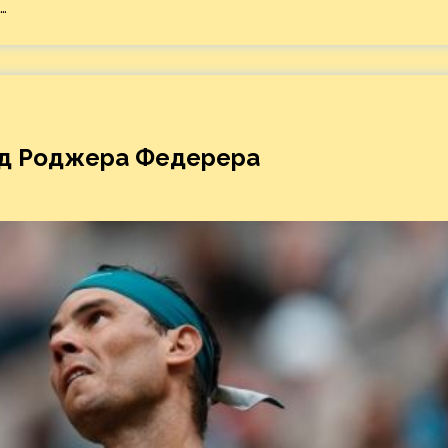
…
рд Роджера Федерера