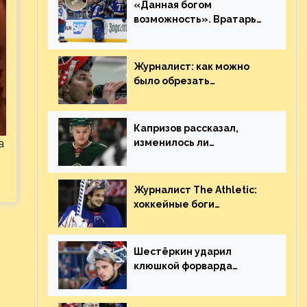
«Данная богом
возможность». Вратарь
«Сент-Луиса» рассказал
о броске бутылкой в
Кадри
Журналист: как можно
было обрезать
рукопожатие Георгиева и
Деанджело? Плохая
работа, ESPN
Капризов рассказал,
а
изменилось ли
отношение к нему в НХЛ
из-за ситуации на
Украине
Журналист The Athletic:
хоккейные боги
наградили Шестёркина за
стабильно великолепную
игру
Шестёркин ударил
клюшкой форварда
«Каролины», агрессивно
игравшего на пятаке.