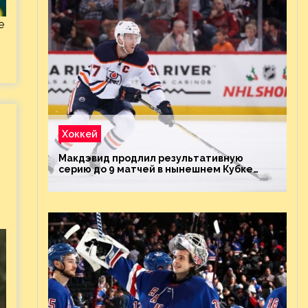
е
Хоккей
Макдэвид продлил результативную
серию до 9 матчей в нынешнем Кубке
Стэнли