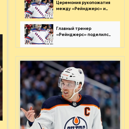
Видео
Церемония рукопожатия
между «Рейнджерс» и
«Каролиной» после 7-го
матча плей-офф. Видео
Главный тренер
«Рейнджерс» поделился
ожиданиями от
предстоящего финала
Востока с «Тампой»