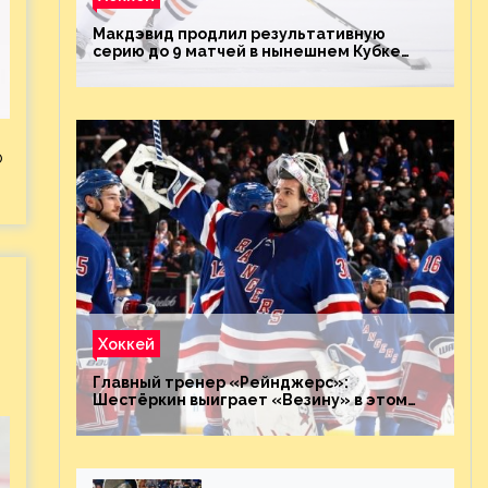
Макдэвид продлил результативную
серию до 9 матчей в нынешнем Кубке
Стэнли
о
Хоккей
Главный тренер «Рейнджерс»:
Шестёркин выиграет «Везину» в этом
году. Он невероятен