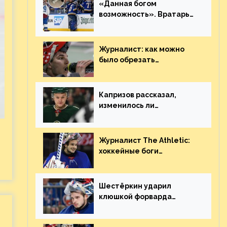
«Данная богом
возможность». Вратарь
«Сент-Луиса» рассказал
о броске бутылкой в
Кадри
Журналист: как можно
было обрезать
рукопожатие Георгиева и
Деанджело? Плохая
работа, ESPN
Капризов рассказал,
изменилось ли
отношение к нему в НХЛ
из-за ситуации на
Украине
Журналист The Athletic:
.
хоккейные боги
наградили Шестёркина за
стабильно великолепную
игру
Шестёркин ударил
клюшкой форварда
«Каролины», агрессивно
игравшего на пятаке.