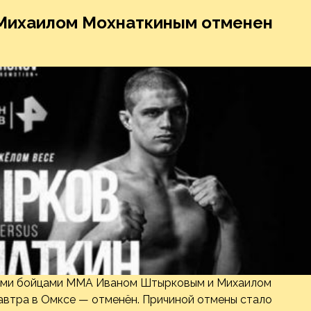
Михаилом Мохнаткиным отменен
кими бойцами ММА Иваном Штырковым и Михаилом
автра в Омксе — отменён. Причиной отмены стало