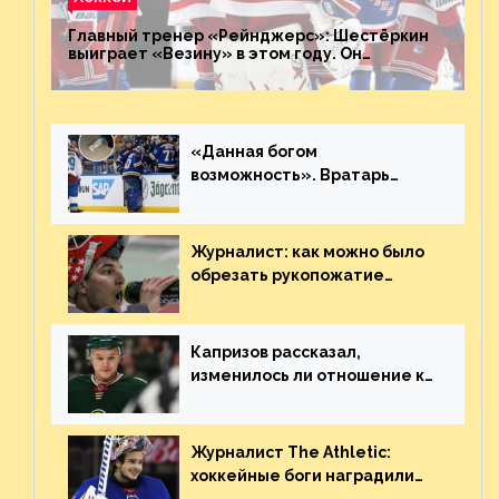
Главный тренер «Рейнджерс»: Шестёркин
выиграет «Везину» в этом году. Он
невероятен
«Данная богом
возможность». Вратарь
«Сент-Луиса» рассказал о
броске бутылкой в Кадри
Журналист: как можно было
обрезать рукопожатие
Георгиева и Деанджело?
Плохая работа, ESPN
Капризов рассказал,
изменилось ли отношение к
нему в НХЛ из-за ситуации на
Украине
Журналист The Athletic:
хоккейные боги наградили
Шестёркина за стабильно