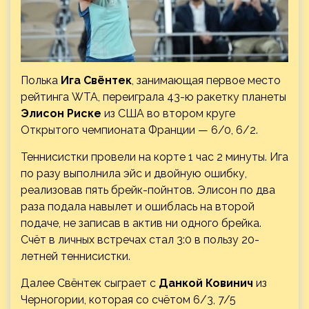
Полька
Ига Свёнтек
, занимающая первое место
рейтинга WTA, переиграла 43-ю ракетку планеты
Элисон Риске
из США во втором круге
Открытого чемпионата Франции — 6/0, 6/2.
Теннисистки провели на корте 1 час 2 минуты. Ига
по разу выполнила эйс и двойную ошибку,
реализовав пять
брейк-пойнтов. Элисон по два
раза подала навылет и ошиблась на второй
подаче, не записав в актив ни одного брейка.
Счёт в личных встречах стал 3:0 в пользу 20-
летней теннисистки.
Далее Свёнтек сыграет с
Данкой Ковинич
из
Черногории, которая со счётом 6/3, 7/5