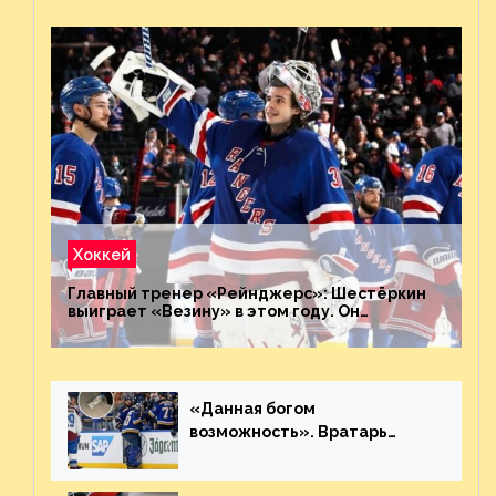
Хоккей
Главный тренер «Рейнджерс»: Шестёркин
выиграет «Везину» в этом году. Он
невероятен
«Данная богом
возможность». Вратарь
«Сент-Луиса» рассказал о
броске бутылкой в Кадри