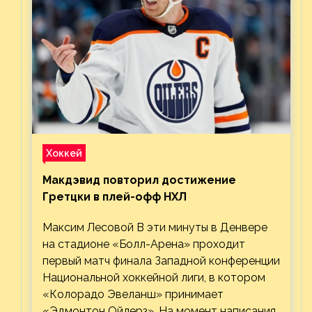
Хоккей
Макдэвид повторил достижение
Гретцки в плей-офф НХЛ
Максим Лесовой В эти минуты в Денвере
на стадионе «Болл-Арена» проходит
первый матч финала Западной конференции
Национальной хоккейной лиги, в котором
«Колорадо Эвеланш» принимает
«Эдмонтон Ойлерз». На момент написания