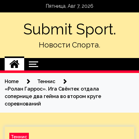
Skip
Пятница, Авг 7, 2026
to
content
Submit Sport.
Новости Спорта.
Home
Теннис
«Ролан Гаррос». Ига Свёнтек отдала
сопернице два гейма во втором круге
соревнований
Теннис