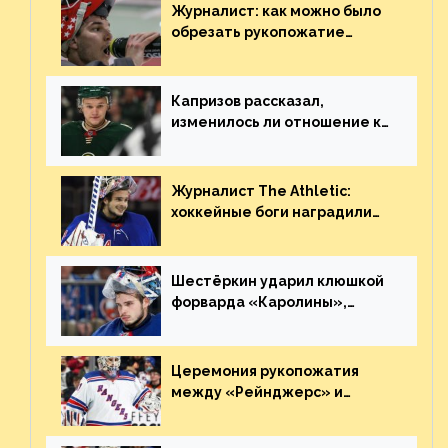
Журналист: как можно было
обрезать рукопожатие
Георгиева и Деанджело?
Плохая работа, ESPN
Капризов рассказал,
изменилось ли отношение к
нему в НХЛ из-за ситуации на
Украине
Журналист The Athletic:
хоккейные боги наградили
Шестёркина за стабильно
великолепную игру
Шестёркин ударил клюшкой
форварда «Каролины»,
агрессивно игравшего на
пятаке. Видео
Церемония рукопожатия
между «Рейнджерс» и
«Каролиной» после 7-го
матча плей-офф. Видео