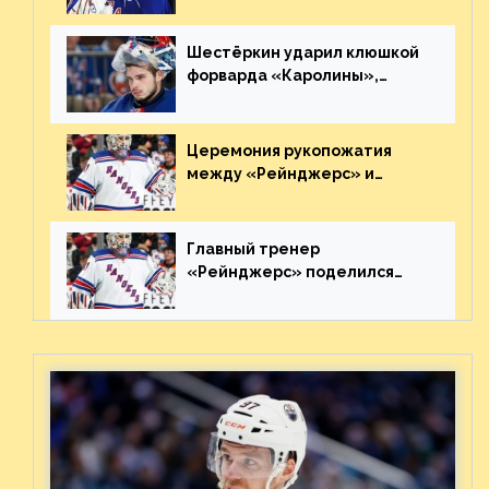
великолепную игру
Шестёркин ударил клюшкой
форварда «Каролины»,
агрессивно игравшего на
пятаке. Видео
Церемония рукопожатия
между «Рейнджерс» и
«Каролиной» после 7-го
матча плей-офф. Видео
Главный тренер
«Рейнджерс» поделился
ожиданиями от
предстоящего финала
Востока с «Тампой»