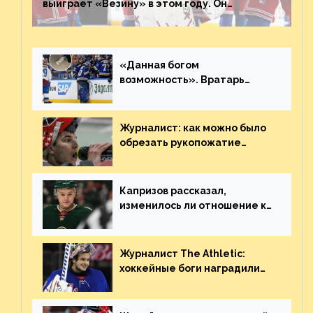
выиграет «Везину» в этом году. Он
невероятен
«Данная богом
возможность». Вратарь
«Сент-Луиса» рассказал о
броске бутылкой в Кадри
Журналист: как можно было
обрезать рукопожатие
Георгиева и Деанджело?
Плохая работа, ESPN
Капризов рассказал,
изменилось ли отношение к
нему в НХЛ из-за ситуации на
Украине
Журналист The Athletic:
хоккейные боги наградили
Шестёркина за стабильно
великолепную игру