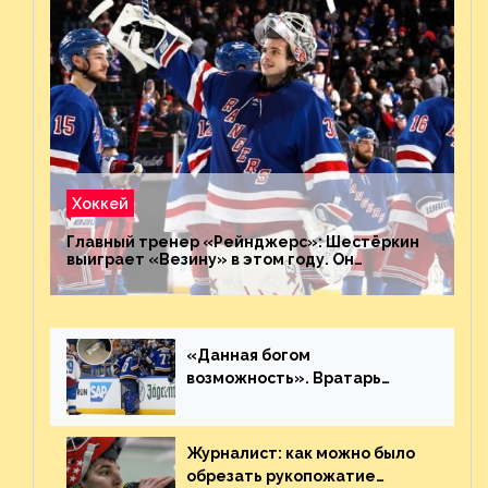
Хоккей
Главный тренер «Рейнджерс»: Шестёркин
выиграет «Везину» в этом году. Он
невероятен
«Данная богом
возможность». Вратарь
«Сент-Луиса» рассказал о
броске бутылкой в Кадри
Журналист: как можно было
обрезать рукопожатие