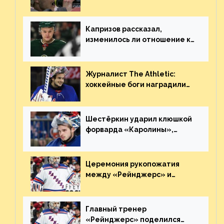
Георгиева и Деанджело?
Плохая работа, ESPN
Капризов рассказал,
изменилось ли отношение к
нему в НХЛ из-за ситуации на
Украине
Журналист The Athletic:
хоккейные боги наградили
Шестёркина за стабильно
великолепную игру
Шестёркин ударил клюшкой
форварда «Каролины»,
агрессивно игравшего на
пятаке. Видео
Церемония рукопожатия
между «Рейнджерс» и
«Каролиной» после 7-го
матча плей-офф. Видео
Главный тренер
«Рейнджерс» поделился