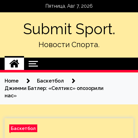
Skip
Пятница, Авг 7, 2026
to
content
Submit Sport.
Новости Спорта.
Home
Баскетбол
Джимми Батлер: «Селтикс» опозорили
нас»
Баскетбол