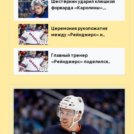
Шестёркин ударил клюшкой
форварда «Каролины»,
агрессивно игравшего на
пятаке. Видео
Церемония рукопожатия
между «Рейнджерс» и
«Каролиной» после 7-го
матча плей-офф. Видео
Главный тренер
«Рейнджерс» поделился
ожиданиями от
предстоящего финала
Востока с «Тампой»