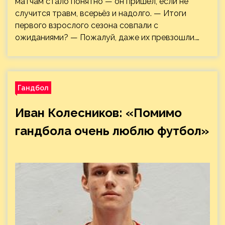
матчам стало понятно — он пришёл, если не
случится травм, всерьёз и надолго. — Итоги
первого взрослого сезона совпали с
ожиданиями? — Пожалуй, даже их превзошли.…
Гандбол
Иван Колесников: «Помимо
гандбола очень люблю футбол»