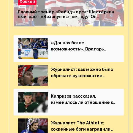
Хоккей
Главный тренер «Рейнджерс»: Шестёркин
выиграет «Везину» в этом году. Он
невероятен
«Данная богом
возможность». Вратарь
«Сент-Луиса» рассказал о
броске бутылкой в Кадри
Журналист: как можно было
обрезать рукопожатие
Георгиева и Деанджело?
Плохая работа, ESPN
Капризов рассказал,
изменилось ли отношение к
нему в НХЛ из-за ситуации на
Украине
Журналист The Athletic:
хоккейные боги наградили