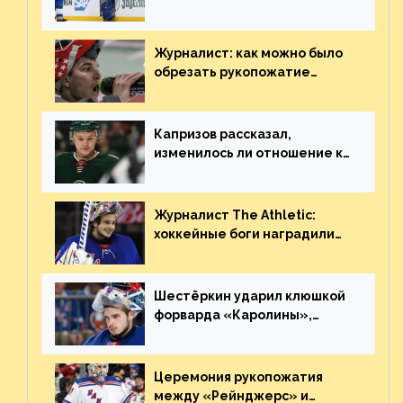
«Сент-Луиса» рассказал о
броске бутылкой в Кадри
Журналист: как можно было
обрезать рукопожатие
Георгиева и Деанджело?
Плохая работа, ESPN
Капризов рассказал,
изменилось ли отношение к
нему в НХЛ из-за ситуации на
Украине
Журналист The Athletic:
хоккейные боги наградили
Шестёркина за стабильно
великолепную игру
Шестёркин ударил клюшкой
форварда «Каролины»,
агрессивно игравшего на
пятаке. Видео
Церемония рукопожатия
между «Рейнджерс» и