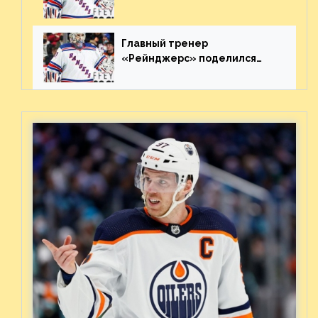
«Каролиной» после 7-го
матча плей-офф. Видео
Главный тренер
«Рейнджерс» поделился
ожиданиями от
предстоящего финала
Востока с «Тампой»