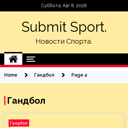
Skip
Суббота, Авг 8, 2026
to
content
Submit Sport.
Новости Спорта.
Home
Гандбол
Page 4
Гандбол
Гандбол