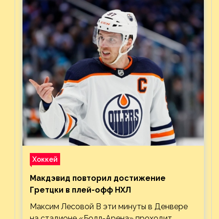
Хоккей
Макдэвид повторил достижение
Гретцки в плей-офф НХЛ
Максим Лесовой В эти минуты в Денвере
на стадионе «Болл-Арена» проходит