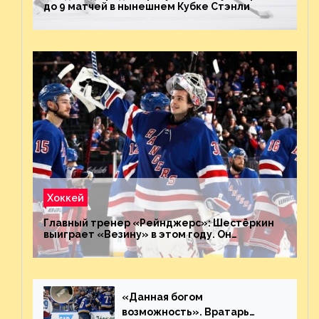
до 9 матчей в нынешнем Кубке Стэнли
Хоккей
Главный тренер «Рейнджерс»: Шестёркин
выиграет «Везину» в этом году. Он
невероятен
«Данная богом
возможность». Вратарь