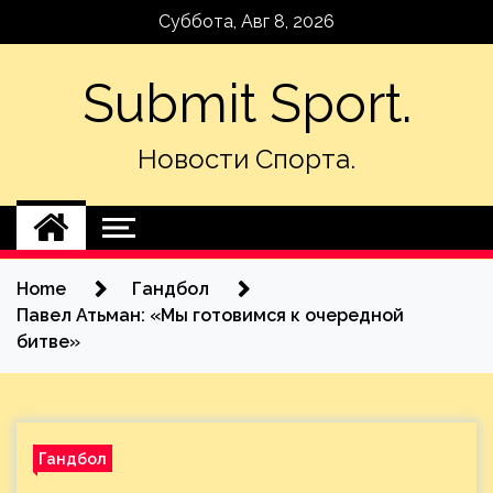
Skip
Суббота, Авг 8, 2026
to
content
Submit Sport.
Новости Спорта.
Home
Гандбол
Павел Атьман: «Мы готовимся к очередной
битве»
Гандбол