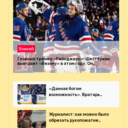
Хоккей
Главный тренер «Рейнджерс»: Шестёркин
выиграет «Везину» в этом году. Он
невероятен
«Данная богом
возможность». Вратарь
«Сент-Луиса» рассказал о
броске бутылкой в Кадри
Журналист: как можно было
обрезать рукопожатие
Георгиева и Деанджело?