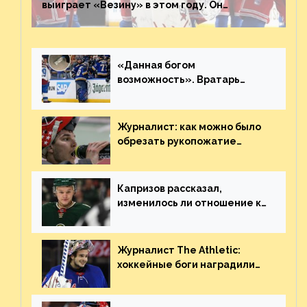
выиграет «Везину» в этом году. Он
невероятен
«Данная богом
возможность». Вратарь
«Сент-Луиса» рассказал о
броске бутылкой в Кадри
Журналист: как можно было
обрезать рукопожатие
Георгиева и Деанджело?
Плохая работа, ESPN
Капризов рассказал,
изменилось ли отношение к
нему в НХЛ из-за ситуации на
Украине
Журналист The Athletic:
хоккейные боги наградили
Шестёркина за стабильно
великолепную игру