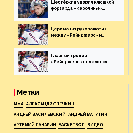
Шестёркин ударил клюшкой
форварда «Каролины»,
агрессивно игравшего на
пятаке. Видео
Церемония рукопожатия
между «Рейнджерс» и
«Каролиной» после 7-го
матча плей-офф. Видео
Главный тренер
«Рейнджерс» поделился
ожиданиями от
предстоящего финала
Востока с «Тампой»
Метки
MMA
АЛЕКСАНДР ОВЕЧКИН
АНДРЕЙ ВАСИЛЕВСКИЙ
АНДРЕЙ ВАТУТИН
АРТЕМИЙ ПАНАРИН
БАСКЕТБОЛ
ВИДЕО