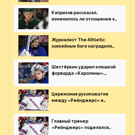
Плохая работа, ESPN
Капризов рассказал,
изменилось ли отношение к
нему в НХЛ из-за ситуации на
Украине
Журналист The Athletic:
хоккейные боги наградили
Шестёркина за стабильно
великолепную игру
Шестёркин ударил клюшкой
форварда «Каролины»,
агрессивно игравшего на
пятаке. Видео
Церемония рукопожатия
между «Рейнджерс» и
«Каролиной» после 7-го
матча плей-офф. Видео
Главный тренер
«Рейнджерс» поделился
ожиданиями от