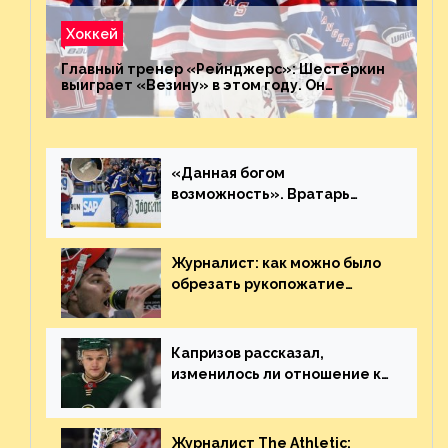
Хоккей
Главный тренер «Рейнджерс»: Шестёркин
выиграет «Везину» в этом году. Он
невероятен
«Данная богом
возможность». Вратарь
«Сент-Луиса» рассказал о
броске бутылкой в Кадри
Журналист: как можно было
обрезать рукопожатие
Георгиева и Деанджело?
Плохая работа, ESPN
Капризов рассказал,
изменилось ли отношение к
нему в НХЛ из-за ситуации на
Украине
Журналист The Athletic: