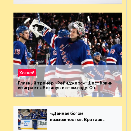
Хоккей
Главный тренер «Рейнджерс»: Шестёркин
выиграет «Везину» в этом году. Он
невероятен
«Данная богом
возможность». Вратарь
«Сент-Луиса» рассказал о