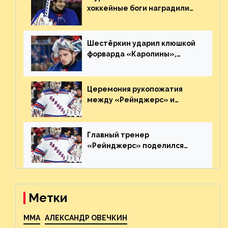
хоккейные боги наградили
Шестёркина за стабильно
великолепную игру
Шестёркин ударил клюшкой
форварда «Каролины»,
агрессивно игравшего на
пятаке. Видео
Церемония рукопожатия
между «Рейнджерс» и
«Каролиной» после 7-го
матча плей-офф. Видео
Главный тренер
«Рейнджерс» поделился
ожиданиями от
предстоящего финала
Востока с «Тампой»
Метки
MMA
АЛЕКСАНДР ОВЕЧКИН