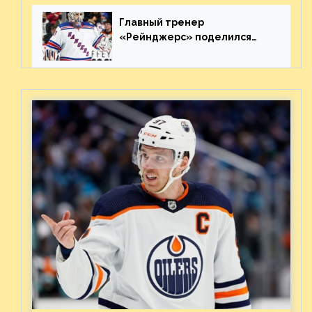
матча плей-офф. Видео
Главный тренер
«Рейнджерс» поделился
ожиданиями от
предстоящего финала
Востока с «Тампой»