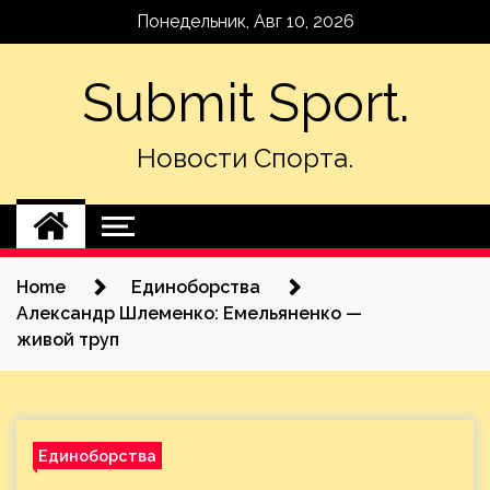
Skip
Понедельник, Авг 10, 2026
to
content
Submit Sport.
Новости Спорта.
Home
Единоборства
Александр Шлеменко: Емельяненко —
живой труп
Единоборства