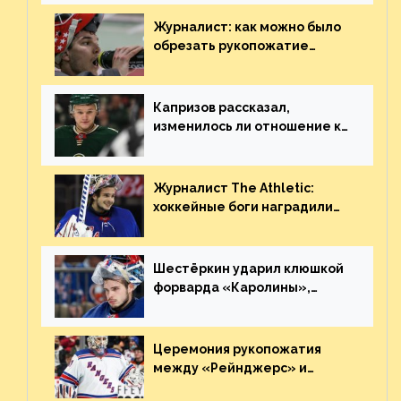
броске бутылкой в Кадри
Журналист: как можно было
обрезать рукопожатие
Георгиева и Деанджело?
Плохая работа, ESPN
Капризов рассказал,
изменилось ли отношение к
нему в НХЛ из-за ситуации на
Украине
Журналист The Athletic:
хоккейные боги наградили
Шестёркина за стабильно
великолепную игру
Шестёркин ударил клюшкой
форварда «Каролины»,
агрессивно игравшего на
пятаке. Видео
Церемония рукопожатия
между «Рейнджерс» и
«Каролиной» после 7-го