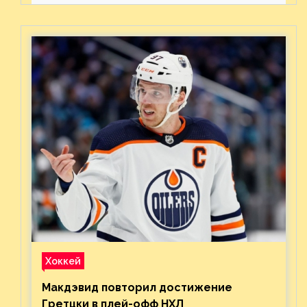
предстоящего финала
Востока с «Тампой»
Хоккей
Макдэвид повторил достижение
Гретцки в плей-офф НХЛ