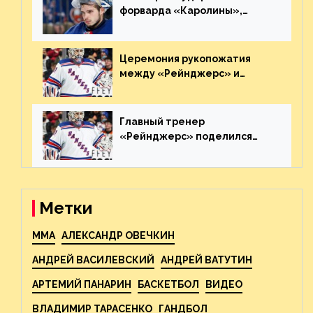
форварда «Каролины»,
агрессивно игравшего на
пятаке. Видео
Церемония рукопожатия
между «Рейнджерс» и
«Каролиной» после 7-го
матча плей-офф. Видео
Главный тренер
«Рейнджерс» поделился
ожиданиями от
предстоящего финала
Востока с «Тампой»
Метки
MMA
АЛЕКСАНДР ОВЕЧКИН
АНДРЕЙ ВАСИЛЕВСКИЙ
АНДРЕЙ ВАТУТИН
АРТЕМИЙ ПАНАРИН
БАСКЕТБОЛ
ВИДЕО
ВЛАДИМИР ТАРАСЕНКО
ГАНДБОЛ