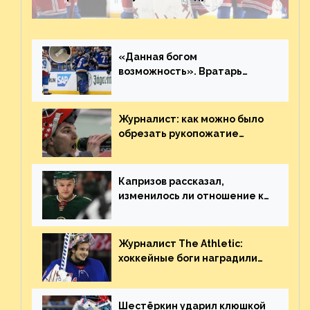
невероятен
«Данная богом
возможность». Вратарь
«Сент-Луиса» рассказал о
броске бутылкой в Кадри
Журналист: как можно было
обрезать рукопожатие
Георгиева и Деанджело?
Плохая работа, ESPN
Капризов рассказал,
изменилось ли отношение к
нему в НХЛ из-за ситуации на
Украине
Журналист The Athletic:
хоккейные боги наградили
Шестёркина за стабильно
великолепную игру
Шестёркин ударил клюшкой