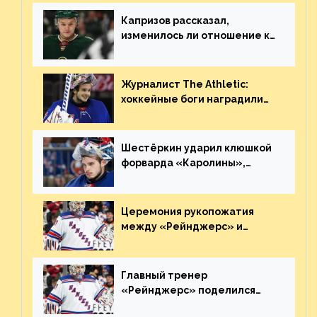
Плохая работа, ESPN
Капризов рассказал,
изменилось ли отношение к
нему в НХЛ из-за ситуации на
Украине
Журналист The Athletic:
хоккейные боги наградили
Шестёркина за стабильно
великолепную игру
Шестёркин ударил клюшкой
форварда «Каролины»,
агрессивно игравшего на
пятаке. Видео
Церемония рукопожатия
между «Рейнджерс» и
«Каролиной» после 7-го
матча плей-офф. Видео
Главный тренер
«Рейнджерс» поделился
ожиданиями от