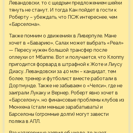
Левандовски, то с щедрым предложением шейхи
тянуть не станут. И тогда Кан пойдет в гости к
Роберту – убеждать, что ПСЖ интереснее, чем
«Барселона».
Также помним о движениях в Ливерпуле. Мане
хочет в «Баварию», Салах может выбрать «Реал»
— Пересу нужен большой трансфер после
оплеухи от Мбаппе. Вот и получается, что Клоппу
пригодится форвард в штрафной к Жоте и Лиусу
Диасу. Левандовски за 40 млн – кандидат, тем
более, тренер и футболист вместе работали в
Дортмунде. Также не забываем о «Челси», где не
заиграли Лукаку и Вернер. Роберт явно хочет в
«Барселону», но финансовые проблемы клубов из
Мюнхена (стали меньше зарабатывать) и
Барселоны (огромные долги) могут завести
поляка в АПЛ.
Раз категорично заявил об уходе, то знает