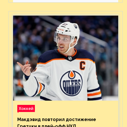
предстоящего финала
Востока с «Тампой»
Хоккей
Макдэвид повторил достижение
Гретцки в плей-офф НХЛ