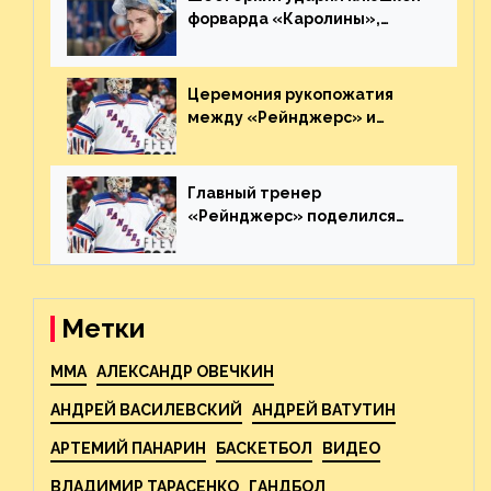
форварда «Каролины»,
агрессивно игравшего на
пятаке. Видео
Церемония рукопожатия
между «Рейнджерс» и
«Каролиной» после 7-го
матча плей-офф. Видео
Главный тренер
«Рейнджерс» поделился
ожиданиями от
предстоящего финала
Востока с «Тампой»
Метки
MMA
АЛЕКСАНДР ОВЕЧКИН
АНДРЕЙ ВАСИЛЕВСКИЙ
АНДРЕЙ ВАТУТИН
АРТЕМИЙ ПАНАРИН
БАСКЕТБОЛ
ВИДЕО
ВЛАДИМИР ТАРАСЕНКО
ГАНДБОЛ