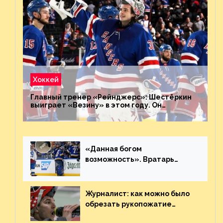
Хоккей
Главный тренер «Рейнджерс»: Шестёркин
выиграет «Везину» в этом году. Он
невероятен
«Данная богом
возможность». Вратарь
«Сент-Луиса» рассказал о
броске бутылкой в Кадри
Журналист: как можно было
обрезать рукопожатие
Георгиева и Деанджело?