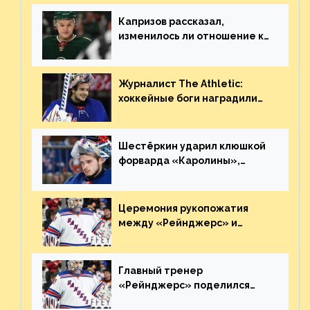
Плохая работа, ESPN
Капризов рассказал,
изменилось ли отношение к
нему в НХЛ из-за ситуации на
Украине
Журналист The Athletic:
хоккейные боги наградили
Шестёркина за стабильно
великолепную игру
Шестёркин ударил клюшкой
форварда «Каролины»,
агрессивно игравшего на
пятаке. Видео
Церемония рукопожатия
между «Рейнджерс» и
«Каролиной» после 7-го
матча плей-офф. Видео
Главный тренер
«Рейнджерс» поделился
ожиданиями от