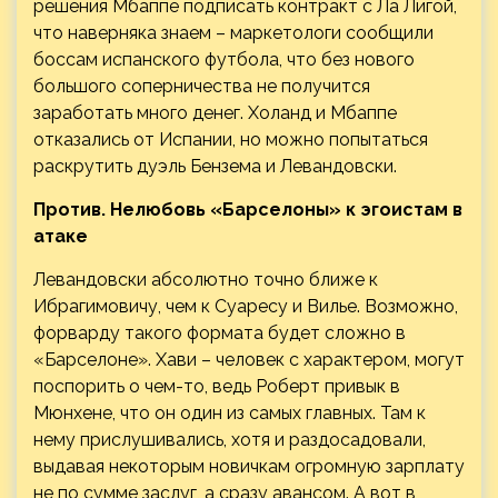
решения Мбаппе подписать контракт с Ла Лигой,
что наверняка знаем – маркетологи сообщили
боссам испанского футбола, что без нового
большого соперничества не получится
заработать много денег. Холанд и Мбаппе
отказались от Испании, но можно попытаться
раскрутить дуэль Бензема и Левандовски.
Против. Нелюбовь «Барселоны» к эгоистам в
атаке
Левандовски абсолютно точно ближе к
Ибрагимовичу, чем к Суаресу и Вилье. Возможно,
форварду такого формата будет сложно в
«Барселоне». Хави – человек с характером, могут
поспорить о чем-то, ведь Роберт привык в
Мюнхене, что он один из самых главных. Там к
нему прислушивались, хотя и раздосадовали,
выдавая некоторым новичкам огромную зарплату
не по сумме заслуг, а сразу авансом. А вот в