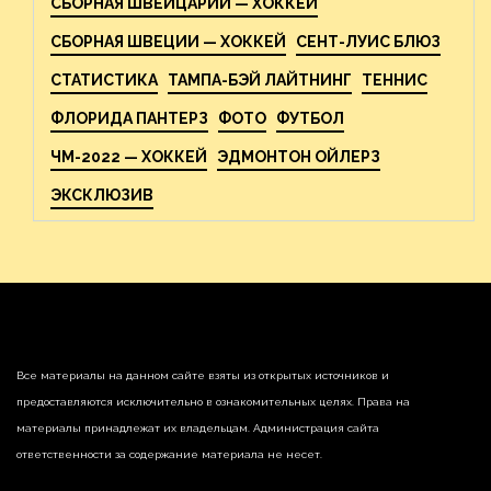
СБОРНАЯ ШВЕЙЦАРИИ — ХОККЕЙ
СБОРНАЯ ШВЕЦИИ — ХОККЕЙ
СЕНТ-ЛУИС БЛЮЗ
СТАТИСТИКА
ТАМПА-БЭЙ ЛАЙТНИНГ
ТЕННИС
ФЛОРИДА ПАНТЕРЗ
ФОТО
ФУТБОЛ
ЧМ-2022 — ХОККЕЙ
ЭДМОНТОН ОЙЛЕРЗ
ЭКСКЛЮЗИВ
Все материалы на данном сайте взяты из открытых источников и
предоставляются исключительно в ознакомительных целях. Права на
материалы принадлежат их владельцам. Администрация сайта
ответственности за содержание материала не несет.