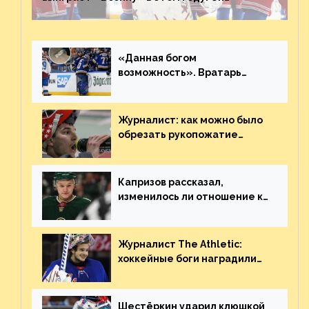
невероятен
«Данная богом
возможность». Вратарь
«Сент-Луиса» рассказал о
броске бутылкой в Кадри
Журналист: как можно было
обрезать рукопожатие
Георгиева и Деанджело?
Плохая работа, ESPN
Капризов рассказал,
изменилось ли отношение к
нему в НХЛ из-за ситуации на
Украине
Журналист The Athletic:
хоккейные боги наградили
Шестёркина за стабильно
великолепную игру
Шестёркин ударил клюшкой