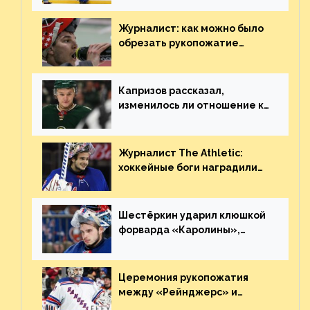
броске бутылкой в Кадри
Журналист: как можно было
обрезать рукопожатие
Георгиева и Деанджело?
Плохая работа, ESPN
Капризов рассказал,
изменилось ли отношение к
нему в НХЛ из-за ситуации на
Украине
Журналист The Athletic:
хоккейные боги наградили
Шестёркина за стабильно
великолепную игру
Шестёркин ударил клюшкой
форварда «Каролины»,
агрессивно игравшего на
пятаке. Видео
Церемония рукопожатия
между «Рейнджерс» и
«Каролиной» после 7-го