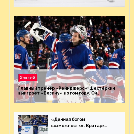
Хоккей
Главный тренер «Рейнджерс»: Шестёркин
выиграет «Везину» в этом году. Он
невероятен
«Данная богом
возможность». Вратарь
«Сент-Луиса» рассказал о