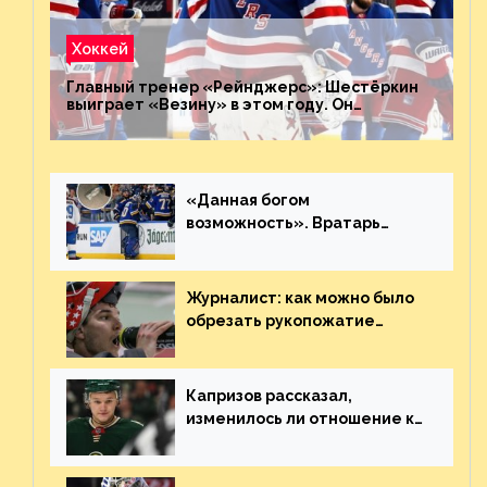
Хоккей
Главный тренер «Рейнджерс»: Шестёркин
выиграет «Везину» в этом году. Он
невероятен
«Данная богом
возможность». Вратарь
«Сент-Луиса» рассказал о
броске бутылкой в Кадри
Журналист: как можно было
обрезать рукопожатие
Георгиева и Деанджело?
Плохая работа, ESPN
Капризов рассказал,
изменилось ли отношение к
нему в НХЛ из-за ситуации на
Украине