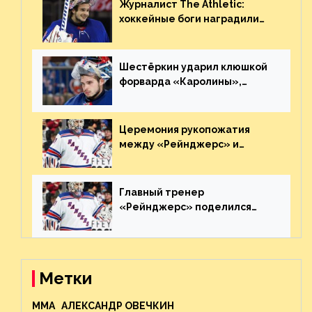
Журналист The Athletic:
хоккейные боги наградили
Шестёркина за стабильно
великолепную игру
Шестёркин ударил клюшкой
форварда «Каролины»,
агрессивно игравшего на
пятаке. Видео
Церемония рукопожатия
между «Рейнджерс» и
«Каролиной» после 7-го
матча плей-офф. Видео
Главный тренер
«Рейнджерс» поделился
ожиданиями от
предстоящего финала
Востока с «Тампой»
Метки
MMA
АЛЕКСАНДР ОВЕЧКИН