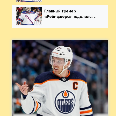
матча плей-офф. Видео
Главный тренер
«Рейнджерс» поделился
ожиданиями от
предстоящего финала
Востока с «Тампой»