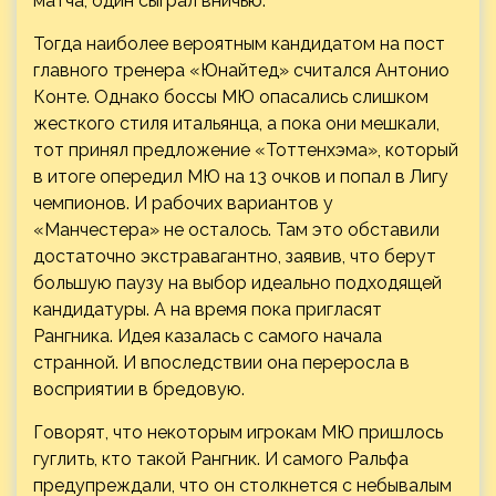
матча, один сыграл вничью.
Тогда наиболее вероятным кандидатом на пост
главного тренера «Юнайтед» считался Антонио
Конте. Однако боссы МЮ опасались слишком
жесткого стиля итальянца, а пока они мешкали,
тот принял предложение «Тоттенхэма», который
в итоге опередил МЮ на 13 очков и попал в Лигу
чемпионов. И рабочих вариантов у
«Манчестера» не осталось. Там это обставили
достаточно экстравагантно, заявив, что берут
большую паузу на выбор идеально подходящей
кандидатуры. А на время пока пригласят
Рангника. Идея казалась с самого начала
странной. И впоследствии она переросла в
восприятии в бредовую.
Говорят, что некоторым игрокам МЮ пришлось
гуглить, кто такой Рангник. И самого Ральфа
предупреждали, что он столкнется с небывалым