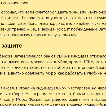
ных легионеров.
осознал, что если хочется услышать гимн Лиги чемпионо
ейпцигом». Шварца можно упрекнуть в том, что не сум
подвели также банальные персональные ошибки. Евгенье
главный тренер. «Саша Черный» уходит побежденным. Зат
авляет преемнику перспективную команду.
в защите
бежом. Затем случился бан от УЕФА и кандидат отказал
итные линии всех московских клубов, кроме ЦСКА, мож
о не только от нехватки центрбеков, но в опорной зон
ка, а внятно объяснить Моро, как работать в глубине, 
 Лаксальт играл на индивидуальном мастерстве, но чер
ши в отборе. На первом месте по отборам созидател
й, как у Моро. Фомин, центральные защитники и Варел
ингу был один специалист – Ордец. Понятно, почему бы