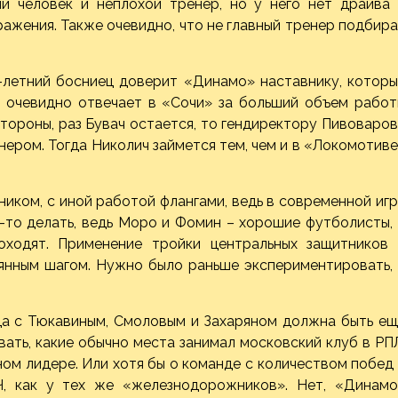
й человек и неплохой тренер, но у него нет драйва 
ражения. Также очевидно, что не главный тренер подбир
0-летний босниец доверит «Динамо» наставнику, котор
и очевидно отвечает в «Сочи» за больший объем работ
тороны, раз Бувач остается, то гендиректору Пивоваро
ером. Тогда Николич займется тем, чем и в «Локомотив
иком, с иной работой флангами, ведь в современной иг
-то делать, ведь Моро и Фомин – хорошие футболисты,
оходят. Применение тройки центральных защитников 
янным шагом. Нужно было раньше экспериментировать, 
да с Тюкавиным, Смоловым и Захаряном должна быть ещ
вать, какие обычно места занимал московский клуб в РП
ом лидере. Или хотя бы о команде с количеством побед
Ч, как у тех же «железнодорожников». Нет, «Динамо