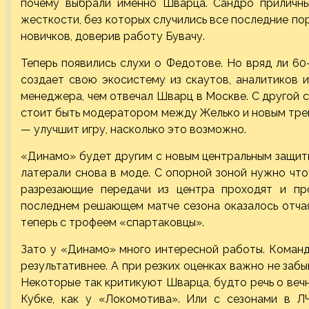
почему выбрали именно Шварца. Сандро приличны
жесткости, без которых случились все последние по
новичков, доверив работу Бувачу.
Теперь появились слухи о Федотове. Но вряд ли 6
создает свою экосистему из скаутов, аналитиков 
менеджера, чем отвечал Шварц в Москве. С другой с
стоит быть модератором между Желько и новым трен
— улучшит игру, насколько это возможно.
«Динамо» будет другим с новым центральным защитн
латерали снова в моде. С опорной зоной нужно что
разрезающие передачи из центра проходят и пр
последнем решающем матче сезона оказалось отча
теперь с трофеем «спартаковцы».
Зато у «Динамо» много интересной работы. Коман
результативнее. А при резких оценках важно не забы
Некоторые так критикуют Шварца, будто речь о вечн
Кубке, как у «Локомотива». Или с сезонами в Л