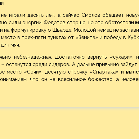
и.
 не играли десять лет, а сейчас Смолов обещает нову
олно сил и энергии. Федотов старше, но это обстоятельн
и на формулировку о Шварце. Молодой немец не застав
место в трех-пяти пунктах от «Зенита» и победу в Куб
дин мяч.
явно небезнадежная. Достаточно вернуть «сухари», н
 – останутся среди лидеров. А дальше привычно зайдут
рое место «Сочи», десятую строчку «Спартака» и
выле
ниманием, что он не всесильное божество, а человек