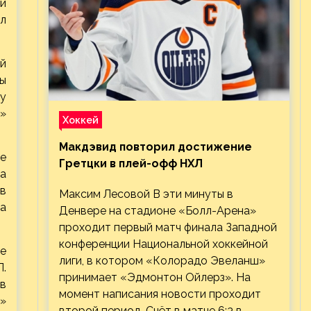
и
ал
ый
ы
ву
е»
Хоккей
Макдэвид повторил достижение
ре
Гретцки в плей-офф НХЛ
 а
в
Максим Лесовой В эти минуты в
а
Денвере на стадионе «Болл-Арена»
проходит первый матч финала Западной
конференции Национальной хоккейной
е
лиги, в котором «Колорадо Эвеланш»
Л.
принимает «Эдмонтон Ойлерз». На
 в
момент написания новости проходит
»
второй период. Счёт в матче 6:3 в