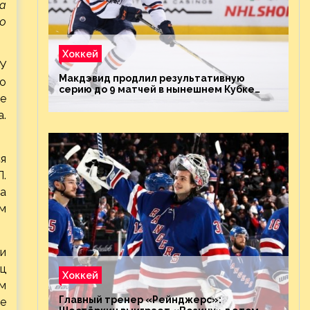
а
о
Хоккей
 У
Макдэвид продлил результативную
но
серию до 9 матчей в нынешнем Кубке
ле
Стэнли
а.
я
Л.
а
м
и
рц
Хоккей
м
Главный тренер «Рейнджерс»:
же