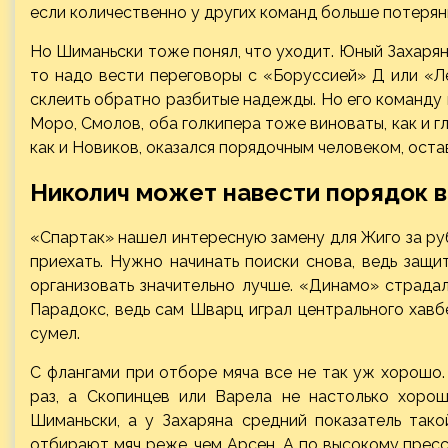
если количественно у других команд больше потерян
Но Шиманьски тоже понял, что уходит. Юный Захарян 
то надо вести переговоры с «Боруссией» Д или «Л
склеить обратно разбитые надежды. Но его команду 
Моро, Смолов, оба голкипера тоже виноваты, как и 
как и Новиков, оказался порядочным человеком, ост
Николич может навести порядок 
«Спартак» нашел интересную замену для Жиго за ру
приехать. Нужно начинать поиски снова, ведь защ
организовать значительно лучше. «Динамо» страдал
Парадокс, ведь сам Шварц играл центрального хавбе
сумел.
С флангами при отборе мяча все не так уж хорошо.
раз, а Скопинцев или Варела не настолько хоро
Шиманьски, а у Захаряна средний показатель тако
отбирают мяч реже, чем Арсен. А по высокому пресс