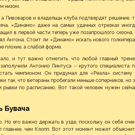
м низом.
а Пивоваров и владельцы клуба подтвердят решение, т
яча. «Динамо» даже на самых удачных отрезках иногд
тащил в первой части теперь уже позапрошлого сезона,
ял Антона. Стоит ли «Динамо» искать нового голкипер
не плохие, а слабой форме.
ало, и тут важно отметить, что любой главный трене
 заполучили Антонио Пинтуса – крутого специалиста п
 стать чемпионом. Он придумал для «Реала» систему 
ки так, что ветераны пробегали меньше соперников, но 
и рывки по расписанию. Вот такой человек нужен сейч
ь Бувача
 Но его важно держать в узде, поскольку он себя оче
л главнее, чем Клопп. Вот этот момент может объяснит