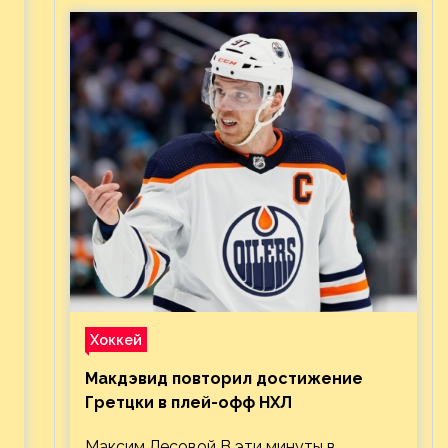
Хоккей
Макдэвид повторил достижение
Гретцки в плей-офф НХЛ
Максим Лесовой В эти минуты в