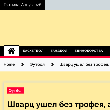
Skip
Пятница, Авг 7, 2026
to
content
БАСКЕТБОЛ
ГАНДБОЛ
ЕДИНОБОРСТВА
Home
Футбол
Шварц ушел без трофея,
Футбол
Шварц ушел без трофея, 