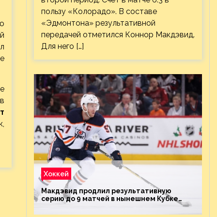
пользу «Колорадо». В составе
«Эдмонтона» результативной
ю
передачей отметился Коннор Макдэвид.
ый
Для него […]
ил
ке
е
 в
т
,
Хоккей
Макдэвид продлил результативную
серию до 9 матчей в нынешнем Кубке
Стэнли