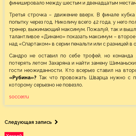
финишировало между шестым и двенадцатым местам
Третья строчка – движение вверх. В финале кубка
попытку через год. Николичу всего 42 года, у него п
тренер, выжимающий максимум. Пожалуй, так и вышл
талантливое «Динамо» показать максимум – второе 
над «Спартаком» в серии пенальти или с разницей в о
Сандро не оставил по себе трофей, но команда 
потерять летом Захаряна и найти замену Шиманьски
гости неожиданности. Кто всерьез ставил на вто
«Рубина»?
Так что провожать Шварца нужно с по
которому серьезно не повезло.
soccer.ru
Следующая запись
Хоккей