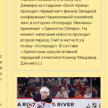
Денвере на стадионе «Болл-Арена»
проходит первый матч финала Западной
конференции Национальной хоккейной
лиги, в котором «Колорадо Эвеланш»
принимает «Эдмонтон Ойлерз». На
момент написания новости проходит
второй период. Счёт в матче 6:3 в
пользу «Колорадо». В составе
«Эдмонтона» результативной
с
передачей отметился Коннор Макдэвид.
не
Для него […]
ий
о
ит
,