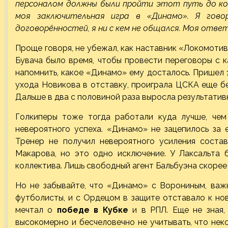
персоналом должны были пройти этот путь до ко
моя заключительная игра в «Динамо». Я гово
договорённостей, я ни с кем не общался. Моя отве
Проще говоря, не убежал, как наставник «Локомотив
Бувача было время, чтобы провести переговоры с 
напомнить, какое «Динамо» ему досталось. Пришел 
ухода Новикова в отставку, проиграла ЦСКА еще б
Дальше в два с половиной раза выросла результативн
Голкиперы тоже тогда работали куда лучше, чем
невероятного успеха. «Динамо» не зацепилось за 
Тренер не получил невероятного усиления состава
Макарова, но это одно исключение. У Лаксальта
коллектива. Лишь свободный агент Бальбуэна скорее 
Но не забывайте, что «Динамо» с Ворониным, важ
футболисты, и с Ордецом в защите отставало к нов
мечтал о
победе в Кубке
и в РПЛ. Еще не зная,
высокомерно и бесчеловечно не учитывать, что нек