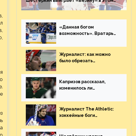
Шестёркин выиграет «Везину» в этом
году. Он невероятен
в,
ел
«Данная богом
в,
возможность». Вратарь
о,
«Сент-Луиса» рассказал
о броске бутылкой в
Кадри
Журналист: как можно
было обрезать
рукопожатие Георгиева и
ся
Деанджело? Плохая
но
работа, ESPN
Капризов рассказал,
е.
изменилось ли
не
отношение к нему в НХЛ
из-за ситуации на
Украине
Журналист The Athletic:
ез
хоккейные боги
ь
наградили Шестёркина за
а
стабильно великолепную
ло
игру