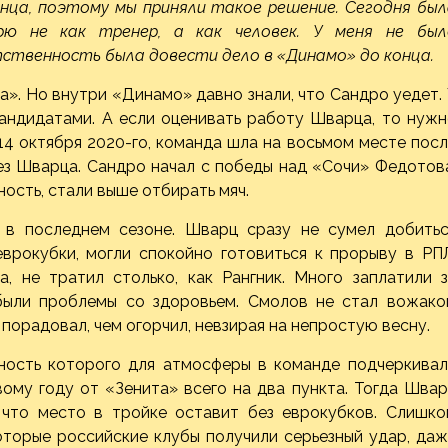
нца, поэтому мы приняли такое решение. Сегодня был
рю не как тренер, а как человек. У меня не был
тственность была довести дело в «Динамо» до конца.
а». Но внутри «Динамо» давно знали, что Сандро уедет.
кандидатами. А если оценивать работу Шварца, то нуж
14 октября 2020-го, команда шла на восьмом месте пос
ез Шварца. Сандро начал с победы над «Сочи» Федотов
ость, стали выше отбирать мяч.
 в последнем сезоне. Шварц сразу не сумел добитьс
еврокубки, могли спокойно готовиться к прорыву в РП
, не тратил столько, как Рангник. Много заплатили з
 были проблемы со здоровьем. Смолов не стал вожако
порадовал, чем огорчил, невзирая на непростую весну.
ность которого для атмосферы в команде подчеркивал
ому году от «Зенита» всего на два пункта. Тогда Шва
 что место в тройке оставит без еврокубков. Слишко
оторые российские клубы получили серьезный удар, да