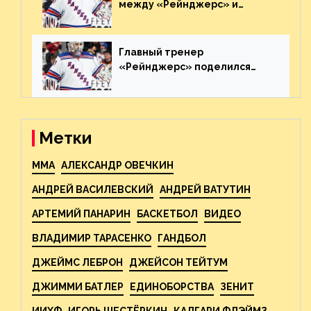
между «Рейнджерс» и
«Каролиной» после 7-го
матча плей-офф. Видео
Главный тренер
«Рейнджерс» поделился
ожиданиями от
предстоящего финала
Востока с «Тампой»
Метки
MMA
АЛЕКСАНДР ОВЕЧКИН
АНДРЕЙ ВАСИЛЕВСКИЙ
АНДРЕЙ ВАТУТИН
АРТЕМИЙ ПАНАРИН
БАСКЕТБОЛ
ВИДЕО
ВЛАДИМИР ТАРАСЕНКО
ГАНДБОЛ
ДЖЕЙМС ЛЕБРОН
ДЖЕЙСОН ТЕЙТУМ
ДЖИММИ БАТЛЕР
ЕДИНОБОРСТВА
ЗЕНИТ
ИИХФ
ИГОРЬ ШЕСТЁРКИН
КАЛГАРИ ФЛЭЙМЗ