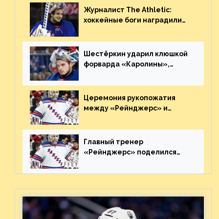
Журналист The Athletic:
хоккейные боги наградили
Шестёркина за стабильно
великолепную игру
Шестёркин ударил клюшкой
форварда «Каролины»,
агрессивно игравшего на
пятаке. Видео
Церемония рукопожатия
между «Рейнджерс» и
«Каролиной» после 7-го
матча плей-офф. Видео
Главный тренер
«Рейнджерс» поделился
ожиданиями от
предстоящего финала
Востока с «Тампой»