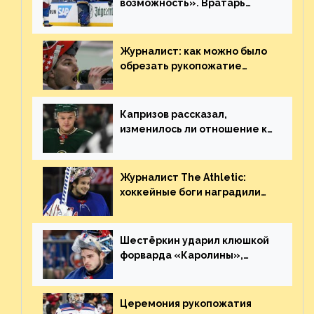
возможность». Вратарь
«Сент-Луиса» рассказал о
броске бутылкой в Кадри
Журналист: как можно было
обрезать рукопожатие
Георгиева и Деанджело?
Плохая работа, ESPN
Капризов рассказал,
изменилось ли отношение к
нему в НХЛ из-за ситуации на
Украине
Журналист The Athletic:
хоккейные боги наградили
Шестёркина за стабильно
великолепную игру
Шестёркин ударил клюшкой
форварда «Каролины»,
агрессивно игравшего на
пятаке. Видео
Церемония рукопожатия