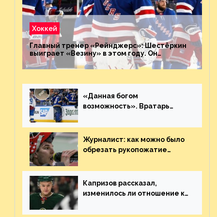
Хоккей
Главный тренер «Рейнджерс»: Шестёркин
выиграет «Везину» в этом году. Он
невероятен
«Данная богом
возможность». Вратарь
«Сент-Луиса» рассказал о
броске бутылкой в Кадри
Журналист: как можно было
обрезать рукопожатие
Георгиева и Деанджело?
Плохая работа, ESPN
Капризов рассказал,
изменилось ли отношение к
нему в НХЛ из-за ситуации на
Украине