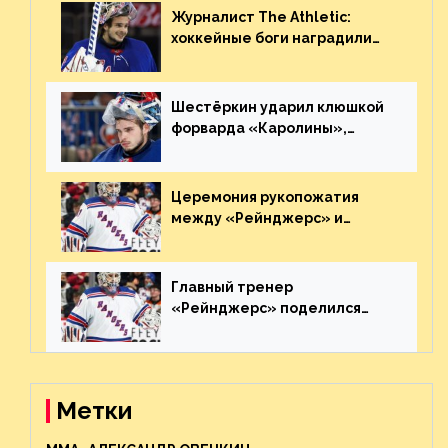
Журналист The Athletic:
хоккейные боги наградили
Шестёркина за стабильно
великолепную игру
Шестёркин ударил клюшкой
форварда «Каролины»,
агрессивно игравшего на
пятаке. Видео
Церемония рукопожатия
между «Рейнджерс» и
«Каролиной» после 7-го
матча плей-офф. Видео
Главный тренер
«Рейнджерс» поделился
ожиданиями от
предстоящего финала
Востока с «Тампой»
Метки