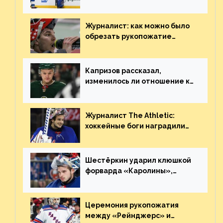
«Сент-Луиса» рассказал о
броске бутылкой в Кадри
Журналист: как можно было
обрезать рукопожатие
Георгиева и Деанджело?
Плохая работа, ESPN
Капризов рассказал,
изменилось ли отношение к
нему в НХЛ из-за ситуации на
Украине
Журналист The Athletic:
хоккейные боги наградили
Шестёркина за стабильно
великолепную игру
Шестёркин ударил клюшкой
форварда «Каролины»,
агрессивно игравшего на
пятаке. Видео
Церемония рукопожатия
между «Рейнджерс» и