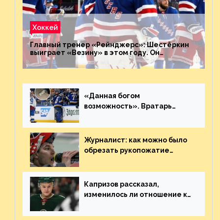
Хоккей
Главный тренер «Рейнджерс»: Шестёркин
выиграет «Везину» в этом году. Он
невероятен
«Данная богом
возможность». Вратарь
«Сент-Луиса» рассказал о
броске бутылкой в Кадри
Журналист: как можно было
обрезать рукопожатие
Георгиева и Деанджело?
Плохая работа, ESPN
Капризов рассказал,
изменилось ли отношение к
нему в НХЛ из-за ситуации на
Украине