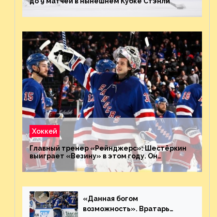
до 9 матчей в нынешнем Кубке Стэнли
Хоккей
Главный тренер «Рейнджерс»: Шестёркин
выиграет «Везину» в этом году. Он
невероятен
«Данная богом
возможность». Вратарь