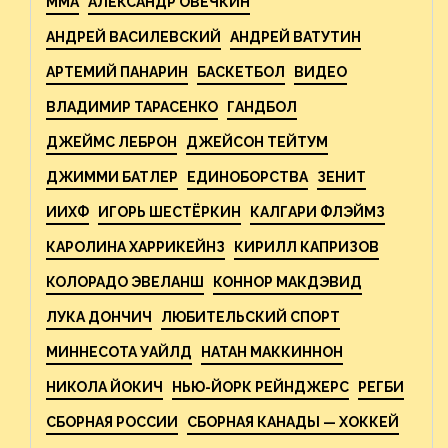
MMA
АЛЕКСАНДР ОВЕЧКИН
АНДРЕЙ ВАСИЛЕВСКИЙ
АНДРЕЙ ВАТУТИН
АРТЕМИЙ ПАНАРИН
БАСКЕТБОЛ
ВИДЕО
ВЛАДИМИР ТАРАСЕНКО
ГАНДБОЛ
ДЖЕЙМС ЛЕБРОН
ДЖЕЙСОН ТЕЙТУМ
ДЖИММИ БАТЛЕР
ЕДИНОБОРСТВА
ЗЕНИТ
ИИХФ
ИГОРЬ ШЕСТЁРКИН
КАЛГАРИ ФЛЭЙМЗ
КАРОЛИНА ХАРРИКЕЙНЗ
КИРИЛЛ КАПРИЗОВ
КОЛОРАДО ЭВЕЛАНШ
КОННОР МАКДЭВИД
ЛУКА ДОНЧИЧ
ЛЮБИТЕЛЬСКИЙ СПОРТ
МИННЕСОТА УАЙЛД
НАТАН МАККИННОН
НИКОЛА ЙОКИЧ
НЬЮ-ЙОРК РЕЙНДЖЕРС
РЕГБИ
СБОРНАЯ РОССИИ
СБОРНАЯ КАНАДЫ — ХОККЕЙ