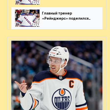
«Каролиной» после 7-го
матча плей-офф. Видео
Главный тренер
«Рейнджерс» поделился
ожиданиями от
предстоящего финала
Востока с «Тампой»