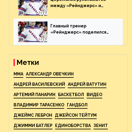
между «Рейнджерс» и
«Каролиной» после 7-го
матча плей-офф. Видео
Главный тренер
«Рейнджерс» поделился
ожиданиями от
предстоящего финала
Востока с «Тампой»
Метки
MMA
АЛЕКСАНДР ОВЕЧКИН
АНДРЕЙ ВАСИЛЕВСКИЙ
АНДРЕЙ ВАТУТИН
АРТЕМИЙ ПАНАРИН
БАСКЕТБОЛ
ВИДЕО
ВЛАДИМИР ТАРАСЕНКО
ГАНДБОЛ
ДЖЕЙМС ЛЕБРОН
ДЖЕЙСОН ТЕЙТУМ
ДЖИММИ БАТЛЕР
ЕДИНОБОРСТВА
ЗЕНИТ