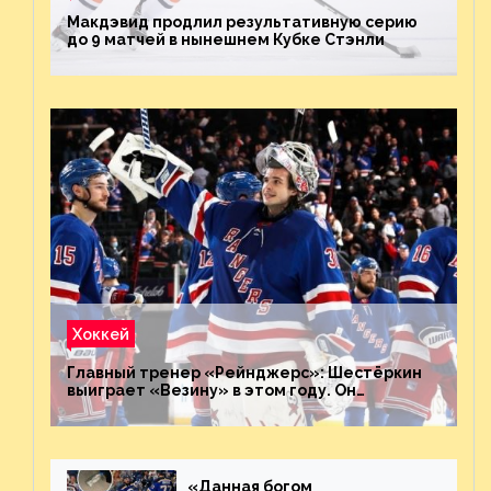
Макдэвид продлил результативную серию
до 9 матчей в нынешнем Кубке Стэнли
Хоккей
Главный тренер «Рейнджерс»: Шестёркин
выиграет «Везину» в этом году. Он
невероятен
«Данная богом