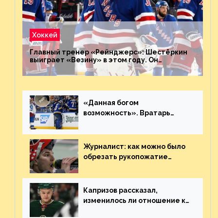
Хоккей
Главный тренер «Рейнджерс»: Шестёркин
выиграет «Везину» в этом году. Он
невероятен
«Данная богом
возможность». Вратарь
«Сент-Луиса» рассказал о
броске бутылкой в Кадри
Журналист: как можно было
обрезать рукопожатие
Георгиева и Деанджело?
Плохая работа, ESPN
Капризов рассказал,
изменилось ли отношение к
нему в НХЛ из-за ситуации на