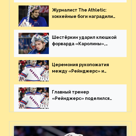
Украине
Журналист The Athletic:
хоккейные боги наградили
Шестёркина за стабильно
великолепную игру
Шестёркин ударил клюшкой
форварда «Каролины»,
агрессивно игравшего на
пятаке. Видео
Церемония рукопожатия
между «Рейнджерс» и
«Каролиной» после 7-го
матча плей-офф. Видео
Главный тренер
«Рейнджерс» поделился
ожиданиями от
предстоящего финала
Востока с «Тампой»