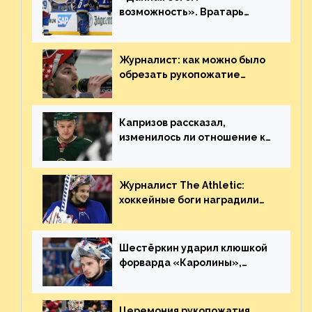
возможность». Вратарь
«Сент-Луиса» рассказал о
броске бутылкой в Кадри
Журналист: как можно было
обрезать рукопожатие
Георгиева и Деанджело?
Плохая работа, ESPN
Капризов рассказал,
изменилось ли отношение к
нему в НХЛ из-за ситуации на
Украине
Журналист The Athletic:
хоккейные боги наградили
Шестёркина за стабильно
великолепную игру
Шестёркин ударил клюшкой
форварда «Каролины»,
агрессивно игравшего на
пятаке. Видео
Церемония рукопожатия