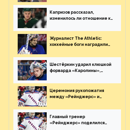
Плохая работа, ESPN
Капризов рассказал,
изменилось ли отношение к
нему в НХЛ из-за ситуации на
Украине
Журналист The Athletic:
хоккейные боги наградили
Шестёркина за стабильно
великолепную игру
Шестёркин ударил клюшкой
форварда «Каролины»,
агрессивно игравшего на
пятаке. Видео
Церемония рукопожатия
между «Рейнджерс» и
«Каролиной» после 7-го
матча плей-офф. Видео
Главный тренер
«Рейнджерс» поделился
ожиданиями от