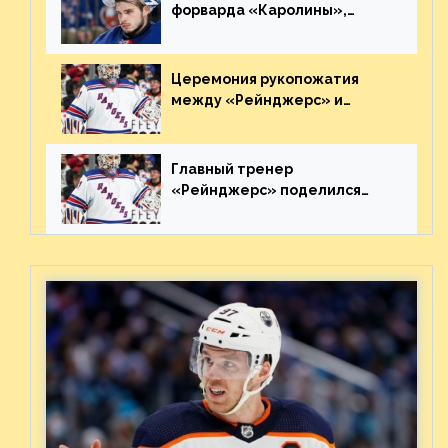
форварда «Каролины»,
агрессивно игравшего на
пятаке. Видео
Церемония рукопожатия
между «Рейнджерс» и
«Каролиной» после 7-го
матча плей-офф. Видео
Главный тренер
«Рейнджерс» поделился
ожиданиями от
предстоящего финала
Востока с «Тампой»