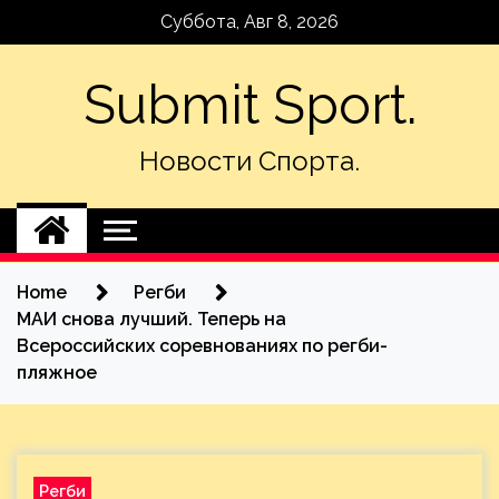
Skip
Суббота, Авг 8, 2026
to
content
Submit Sport.
Новости Спорта.
Home
Регби
МАИ снова лучший. Теперь на
Всероссийских соревнованиях по регби-
пляжное
Регби