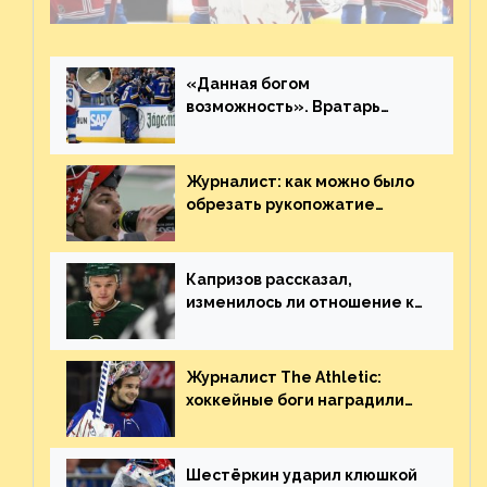
невероятен
«Данная богом
возможность». Вратарь
«Сент-Луиса» рассказал о
броске бутылкой в Кадри
Журналист: как можно было
обрезать рукопожатие
Георгиева и Деанджело?
Плохая работа, ESPN
Капризов рассказал,
изменилось ли отношение к
нему в НХЛ из-за ситуации на
Украине
Журналист The Athletic:
хоккейные боги наградили
Шестёркина за стабильно
великолепную игру
Шестёркин ударил клюшкой