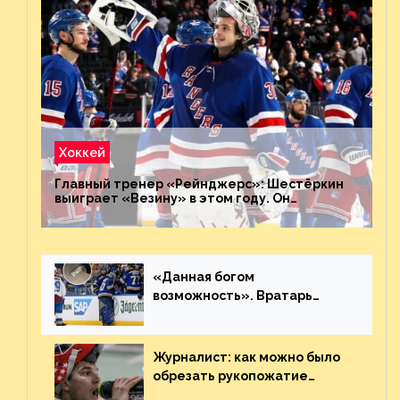
Хоккей
Главный тренер «Рейнджерс»: Шестёркин
выиграет «Везину» в этом году. Он
невероятен
«Данная богом
возможность». Вратарь
«Сент-Луиса» рассказал о
броске бутылкой в Кадри
Журналист: как можно было
обрезать рукопожатие
Георгиева и Деанджело?