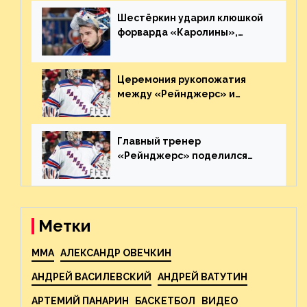
Шестёркин ударил клюшкой
форварда «Каролины»,
агрессивно игравшего на
пятаке. Видео
Церемония рукопожатия
между «Рейнджерс» и
«Каролиной» после 7-го
матча плей-офф. Видео
Главный тренер
«Рейнджерс» поделился
ожиданиями от
предстоящего финала
Востока с «Тампой»
Метки
MMA
АЛЕКСАНДР ОВЕЧКИН
АНДРЕЙ ВАСИЛЕВСКИЙ
АНДРЕЙ ВАТУТИН
АРТЕМИЙ ПАНАРИН
БАСКЕТБОЛ
ВИДЕО