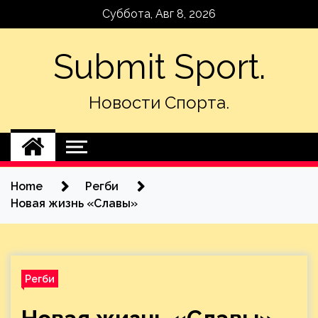
Skip
Суббота, Авг 8, 2026
to
content
Submit Sport.
Новости Спорта.
Home
Регби
Новая жизнь «Славы»
Регби