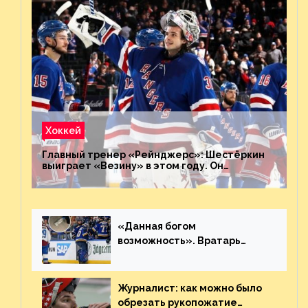
Хоккей
Главный тренер «Рейнджерс»: Шестёркин
выиграет «Везину» в этом году. Он
невероятен
«Данная богом
возможность». Вратарь
«Сент-Луиса» рассказал о
броске бутылкой в Кадри
Журналист: как можно было
обрезать рукопожатие