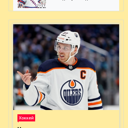
ожиданиями от
предстоящего финала
Востока с «Тампой»
Хоккей