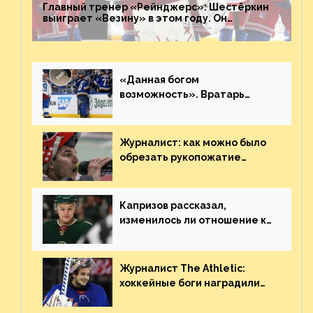
Главный тренер «Рейнджерс»: Шестёркин
выиграет «Везину» в этом году. Он
невероятен
«Данная богом
возможность». Вратарь
«Сент-Луиса» рассказал о
броске бутылкой в Кадри
Журналист: как можно было
обрезать рукопожатие
Георгиева и Деанджело?
Плохая работа, ESPN
Капризов рассказал,
изменилось ли отношение к
нему в НХЛ из-за ситуации на
Украине
Журналист The Athletic:
хоккейные боги наградили
Шестёркина за стабильно
великолепную игру