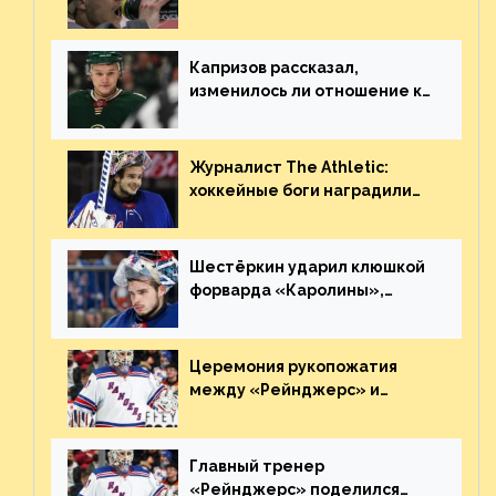
Георгиева и Деанджело?
Плохая работа, ESPN
Капризов рассказал,
изменилось ли отношение к
нему в НХЛ из-за ситуации на
Украине
Журналист The Athletic:
хоккейные боги наградили
Шестёркина за стабильно
великолепную игру
Шестёркин ударил клюшкой
форварда «Каролины»,
агрессивно игравшего на
пятаке. Видео
Церемония рукопожатия
между «Рейнджерс» и
«Каролиной» после 7-го
матча плей-офф. Видео
Главный тренер
«Рейнджерс» поделился