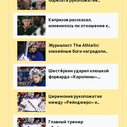
обрезать рукопожатие
Георгиева и Деанджело?
Плохая работа, ESPN
Капризов рассказал,
изменилось ли отношение к
нему в НХЛ из-за ситуации на
Украине
Журналист The Athletic:
хоккейные боги наградили
Шестёркина за стабильно
великолепную игру
Шестёркин ударил клюшкой
форварда «Каролины»,
агрессивно игравшего на
пятаке. Видео
Церемония рукопожатия
между «Рейнджерс» и
«Каролиной» после 7-го
матча плей-офф. Видео
Главный тренер