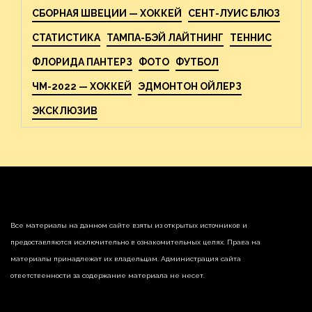
СБОРНАЯ ШВЕЦИИ — ХОККЕЙ
СЕНТ-ЛУИС БЛЮЗ
СТАТИСТИКА
ТАМПА-БЭЙ ЛАЙТНИНГ
ТЕННИС
ФЛОРИДА ПАНТЕРЗ
ФОТО
ФУТБОЛ
ЧМ-2022 — ХОККЕЙ
ЭДМОНТОН ОЙЛЕРЗ
ЭКСКЛЮЗИВ
Все материалы на данном сайте взяты из открытых источников и
предоставляются исключительно в ознакомительных целях. Права на
материалы принадлежат их владельцам. Администрация сайта
ответственности за содержание материала не несет.