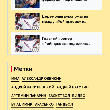
агрессивно игравшего на
пятаке. Видео
Церемония рукопожатия
между «Рейнджерс» и
«Каролиной» после 7-го
матча плей-офф. Видео
Главный тренер
«Рейнджерс» поделился
ожиданиями от
предстоящего финала
Востока с «Тампой»
Метки
MMA
АЛЕКСАНДР ОВЕЧКИН
АНДРЕЙ ВАСИЛЕВСКИЙ
АНДРЕЙ ВАТУТИН
АРТЕМИЙ ПАНАРИН
БАСКЕТБОЛ
ВИДЕО
ВЛАДИМИР ТАРАСЕНКО
ГАНДБОЛ