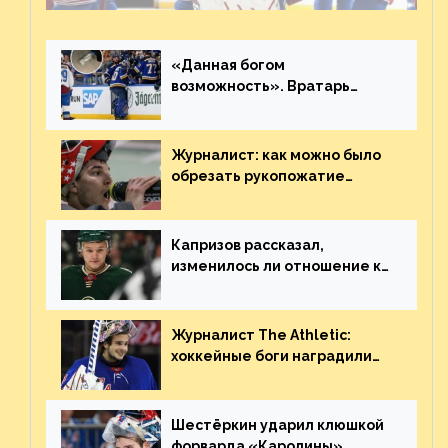
«Данная богом
возможность». Вратарь
«Сент-Луиса» рассказал о
броске бутылкой в Кадри
Журналист: как можно было
обрезать рукопожатие
Георгиева и Деанджело?
Плохая работа, ESPN
Капризов рассказал,
изменилось ли отношение к
нему в НХЛ из-за ситуации на
Украине
Журналист The Athletic:
хоккейные боги наградили
Шестёркина за стабильно
великолепную игру
Шестёркин ударил клюшкой
форварда «Каролины»,