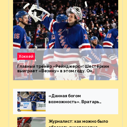
Хоккей
Главный тренер «Рейнджерс»: Шестёркин
выиграет «Везину» в этом году. Он
невероятен
«Данная богом
возможность». Вратарь
«Сент-Луиса» рассказал о
броске бутылкой в Кадри
Журналист: как можно было