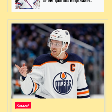
«Рейнджерс» поделился
ожиданиями от
предстоящего финала
Востока с «Тампой»
Хоккей