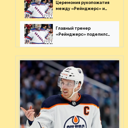
Видео
Церемония рукопожатия
между «Рейнджерс» и
«Каролиной» после 7-го
матча плей-офф. Видео
Главный тренер
«Рейнджерс» поделился
ожиданиями от
предстоящего финала
Востока с «Тампой»