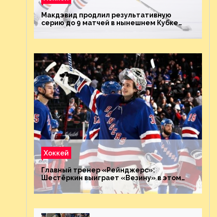
Макдэвид продлил результативную
серию до 9 матчей в нынешнем Кубке
Стэнли
Хоккей
Главный тренер «Рейнджерс»:
Шестёркин выиграет «Везину» в этом
году. Он невероятен