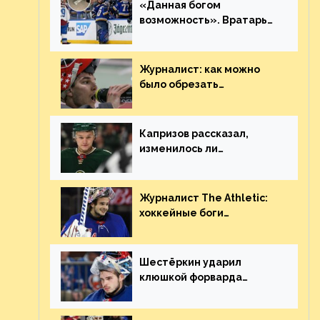
«Данная богом
возможность». Вратарь
«Сент-Луиса» рассказал
о броске бутылкой в
Кадри
Журналист: как можно
было обрезать
рукопожатие Георгиева и
Деанджело? Плохая
работа, ESPN
Капризов рассказал,
изменилось ли
отношение к нему в НХЛ
из-за ситуации на
Украине
Журналист The Athletic:
хоккейные боги
наградили Шестёркина за
стабильно великолепную
игру
Шестёркин ударил
клюшкой форварда
«Каролины», агрессивно
игравшего на пятаке.