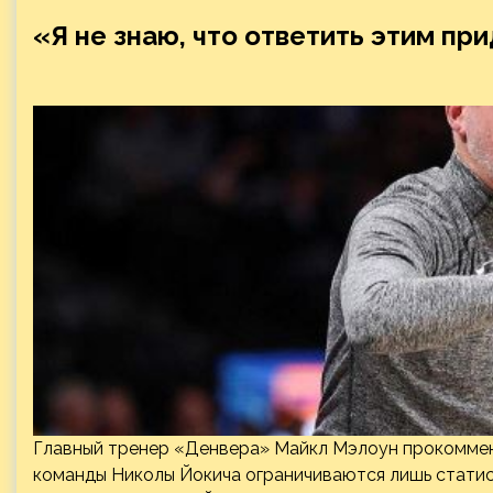
«Я не знаю, что ответить этим пр
Главный тренер «Денвера» Майкл Мэлоун прокоммен
команды Николы Йокича ограничиваются лишь статисти