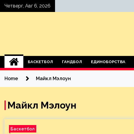
Skip
Четверг, Авг 6, 2026
to
content
БАСКЕТБОЛ
ГАНДБОЛ
ЕДИНОБОРСТВА
Home
Майкл Мэлоун
Майкл Мэлоун
Баскетбол