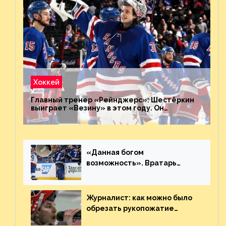
Хоккей
Главный тренер «Рейнджерс»: Шестёркин
выиграет «Везину» в этом году. Он
невероятен
«Данная богом
возможность». Вратарь
«Сент-Луиса» рассказал о
броске бутылкой в Кадри
Журналист: как можно было
обрезать рукопожатие
Георгиева и Деанджело?