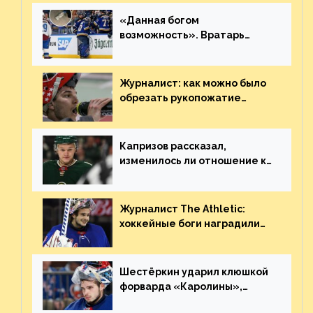
«Данная богом
возможность». Вратарь
«Сент-Луиса» рассказал о
броске бутылкой в Кадри
Журналист: как можно было
обрезать рукопожатие
Георгиева и Деанджело?
Плохая работа, ESPN
Капризов рассказал,
изменилось ли отношение к
нему в НХЛ из-за ситуации на
Украине
Журналист The Athletic:
хоккейные боги наградили
Шестёркина за стабильно
великолепную игру
Шестёркин ударил клюшкой
форварда «Каролины»,
агрессивно игравшего на