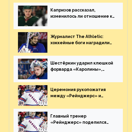
Плохая работа, ESPN
Капризов рассказал,
изменилось ли отношение к
нему в НХЛ из-за ситуации на
Украине
Журналист The Athletic:
хоккейные боги наградили
Шестёркина за стабильно
великолепную игру
Шестёркин ударил клюшкой
форварда «Каролины»,
агрессивно игравшего на
пятаке. Видео
Церемония рукопожатия
между «Рейнджерс» и
«Каролиной» после 7-го
матча плей-офф. Видео
Главный тренер
«Рейнджерс» поделился
ожиданиями от