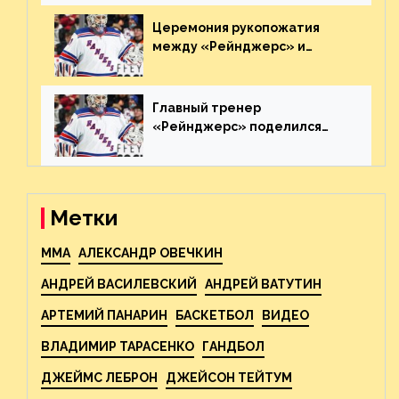
пятаке. Видео
Церемония рукопожатия
между «Рейнджерс» и
«Каролиной» после 7-го
матча плей-офф. Видео
Главный тренер
«Рейнджерс» поделился
ожиданиями от
предстоящего финала
Востока с «Тампой»
Метки
MMA
АЛЕКСАНДР ОВЕЧКИН
АНДРЕЙ ВАСИЛЕВСКИЙ
АНДРЕЙ ВАТУТИН
АРТЕМИЙ ПАНАРИН
БАСКЕТБОЛ
ВИДЕО
ВЛАДИМИР ТАРАСЕНКО
ГАНДБОЛ
ДЖЕЙМС ЛЕБРОН
ДЖЕЙСОН ТЕЙТУМ