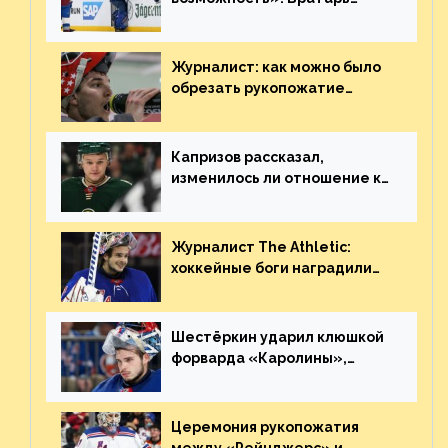
«Сент-Луиса» рассказал о
броске бутылкой в Кадри
Журналист: как можно было
обрезать рукопожатие
Георгиева и Деанджело?
Плохая работа, ESPN
Капризов рассказал,
изменилось ли отношение к
нему в НХЛ из-за ситуации на
Украине
Журналист The Athletic:
хоккейные боги наградили
Шестёркина за стабильно
великолепную игру
Шестёркин ударил клюшкой
форварда «Каролины»,
агрессивно игравшего на
пятаке. Видео
Церемония рукопожатия