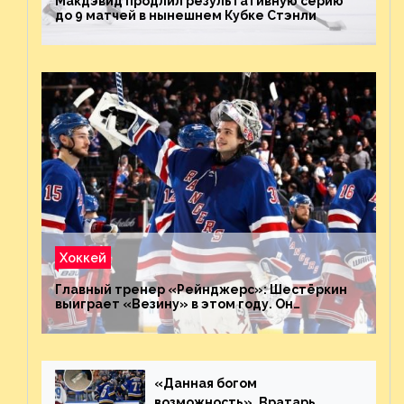
Макдэвид продлил результативную серию
до 9 матчей в нынешнем Кубке Стэнли
Хоккей
Главный тренер «Рейнджерс»: Шестёркин
выиграет «Везину» в этом году. Он
невероятен
«Данная богом
возможность». Вратарь