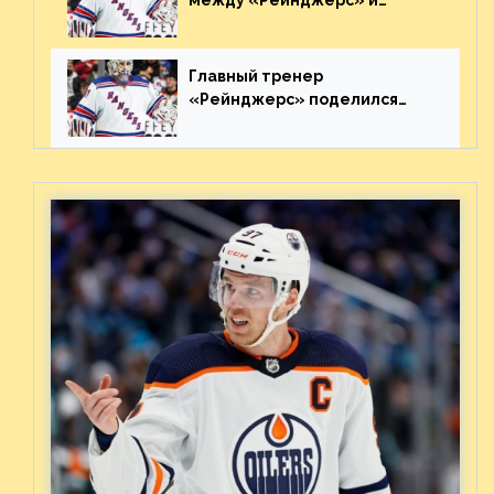
между «Рейнджерс» и
«Каролиной» после 7-го
матча плей-офф. Видео
Главный тренер
«Рейнджерс» поделился
ожиданиями от
предстоящего финала
Востока с «Тампой»