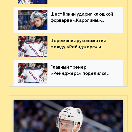
великолепную игру
Шестёркин ударил клюшкой
форварда «Каролины»,
агрессивно игравшего на
пятаке. Видео
Церемония рукопожатия
между «Рейнджерс» и
«Каролиной» после 7-го
матча плей-офф. Видео
Главный тренер
«Рейнджерс» поделился
ожиданиями от
предстоящего финала
Востока с «Тампой»