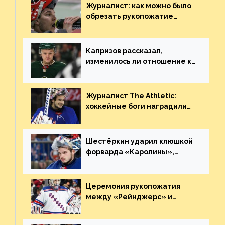
Журналист: как можно было
обрезать рукопожатие
Георгиева и Деанджело?
Плохая работа, ESPN
Капризов рассказал,
изменилось ли отношение к
нему в НХЛ из-за ситуации на
Украине
Журналист The Athletic:
хоккейные боги наградили
Шестёркина за стабильно
великолепную игру
Шестёркин ударил клюшкой
форварда «Каролины»,
агрессивно игравшего на
пятаке. Видео
Церемония рукопожатия
между «Рейнджерс» и
«Каролиной» после 7-го
матча плей-офф. Видео