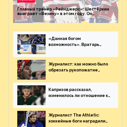
Главный тренер «Рейнджерс»: Шестёркин
выиграет «Везину» в этом году. Он
невероятен
«Данная богом
возможность». Вратарь
«Сент-Луиса» рассказал о
броске бутылкой в Кадри
Журналист: как можно было
обрезать рукопожатие
Георгиева и Деанджело?
Плохая работа, ESPN
Капризов рассказал,
изменилось ли отношение к
нему в НХЛ из-за ситуации на
Украине
Журналист The Athletic:
хоккейные боги наградили
Шестёркина за стабильно