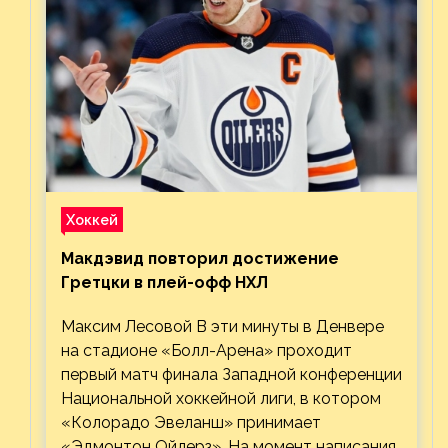
Хоккей
Макдэвид повторил достижение
Гретцки в плей-офф НХЛ
Максим Лесовой В эти минуты в Денвере
на стадионе «Болл-Арена» проходит
первый матч финала Западной конференции
Национальной хоккейной лиги, в котором
«Колорадо Эвеланш» принимает
«Эдмонтон Ойлерз». На момент написания