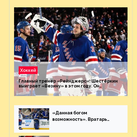
Хоккей
Главный тренер «Рейнджерс»: Шестёркин
выиграет «Везину» в этом году. Он
невероятен
«Данная богом
возможность». Вратарь
«Сент-Луиса» рассказал о
броске бутылкой в Кадри