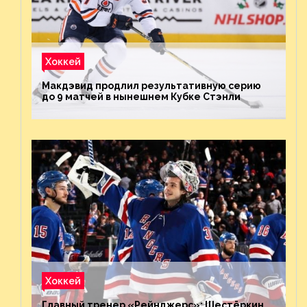
Хоккей
Макдэвид продлил результативную серию
до 9 матчей в нынешнем Кубке Стэнли
Хоккей
Главный тренер «Рейнджерс»: Шестёркин