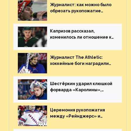
Журналист: как можно было
обрезать рукопожатие
Георгиева и Деанджело?
Плохая работа, ESPN
Капризов рассказал,
изменилось ли отношение к
нему в НХЛ из-за ситуации на
Украине
Журналист The Athletic:
хоккейные боги наградили
Шестёркина за стабильно
великолепную игру
Шестёркин ударил клюшкой
форварда «Каролины»,
агрессивно игравшего на
пятаке. Видео
Церемония рукопожатия
между «Рейнджерс» и
«Каролиной» после 7-го
матча плей-офф. Видео