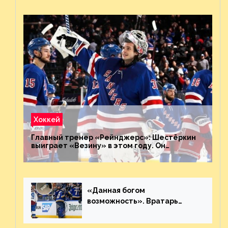
Хоккей
Главный тренер «Рейнджерс»: Шестёркин
выиграет «Везину» в этом году. Он
невероятен
«Данная богом
возможность». Вратарь
«Сент-Луиса» рассказал о
броске бутылкой в Кадри