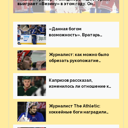
выиграет «Везину» в этом году. Он
невероятен
«Данная богом
возможность». Вратарь
«Сент-Луиса» рассказал о
броске бутылкой в Кадри
Журналист: как можно было
обрезать рукопожатие
Георгиева и Деанджело?
Плохая работа, ESPN
Капризов рассказал,
изменилось ли отношение к
нему в НХЛ из-за ситуации на
Украине
Журналист The Athletic:
хоккейные боги наградили
Шестёркина за стабильно
великолепную игру