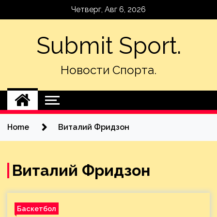
Skip
Четверг, Авг 6, 2026
to
content
Submit Sport.
Новости Спорта.
Home
Виталий Фридзон
Виталий Фридзон
Баскетбол