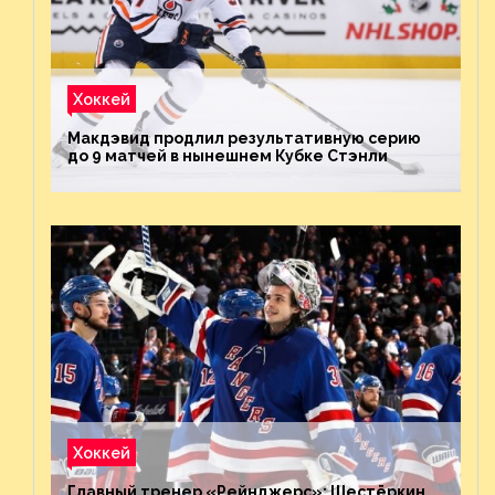
Хоккей
Макдэвид продлил результативную серию
до 9 матчей в нынешнем Кубке Стэнли
Хоккей
Главный тренер «Рейнджерс»: Шестёркин