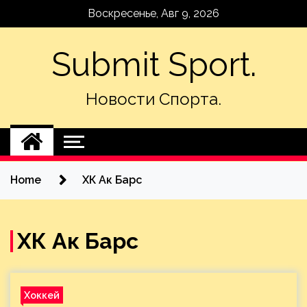
Skip
Воскресенье, Авг 9, 2026
to
content
Submit Sport.
Новости Спорта.
Home
ХК Ак Барс
ХК Ак Барс
Хоккей