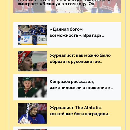
выиграет «Везину» в этом году. Он
невероятен
«Данная богом
возможность». Вратарь
«Сент-Луиса» рассказал о
броске бутылкой в Кадри
Журналист: как можно было
обрезать рукопожатие
Георгиева и Деанджело?
Плохая работа, ESPN
Капризов рассказал,
изменилось ли отношение к
нему в НХЛ из-за ситуации на
Украине
Журналист The Athletic:
хоккейные боги наградили
Шестёркина за стабильно
великолепную игру