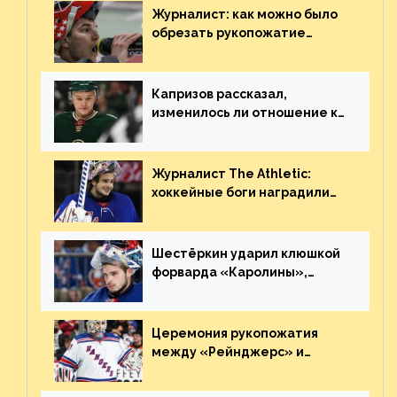
Журналист: как можно было
обрезать рукопожатие
Георгиева и Деанджело?
Плохая работа, ESPN
Капризов рассказал,
изменилось ли отношение к
нему в НХЛ из-за ситуации на
Украине
Журналист The Athletic:
хоккейные боги наградили
Шестёркина за стабильно
великолепную игру
Шестёркин ударил клюшкой
форварда «Каролины»,
агрессивно игравшего на
пятаке. Видео
Церемония рукопожатия
между «Рейнджерс» и
«Каролиной» после 7-го
матча плей-офф. Видео