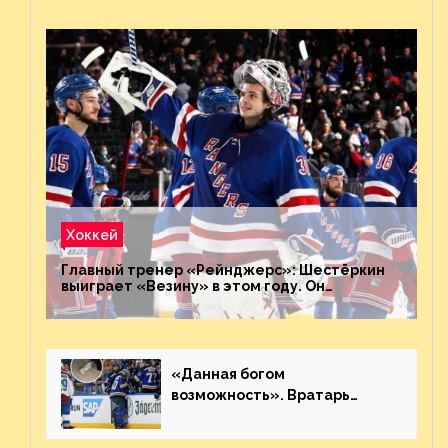
Хоккей
Главный тренер «Рейнджерс»: Шестёркин
выиграет «Везину» в этом году. Он
невероятен
«Данная богом
возможность». Вратарь
«Сент-Луиса» рассказал о
броске бутылкой в Кадри