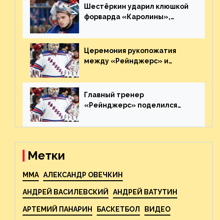
Шестёркин ударил клюшкой
форварда «Каролины»,
агрессивно игравшего на
пятаке. Видео
Церемония рукопожатия
между «Рейнджерс» и
«Каролиной» после 7-го
матча плей-офф. Видео
Главный тренер
«Рейнджерс» поделился
ожиданиями от
предстоящего финала
Востока с «Тампой»
Метки
MMA
АЛЕКСАНДР ОВЕЧКИН
АНДРЕЙ ВАСИЛЕВСКИЙ
АНДРЕЙ ВАТУТИН
АРТЕМИЙ ПАНАРИН
БАСКЕТБОЛ
ВИДЕО