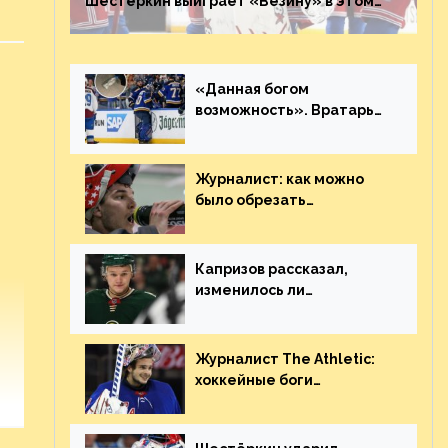
Шестёркин выиграет «Везину» в этом
году. Он невероятен
«Данная богом
возможность». Вратарь
«Сент-Луиса» рассказал
о броске бутылкой в
Кадри
Журналист: как можно
было обрезать
рукопожатие Георгиева и
Деанджело? Плохая
работа, ESPN
Капризов рассказал,
изменилось ли
отношение к нему в НХЛ
из-за ситуации на
Украине
Журналист The Athletic:
хоккейные боги
наградили Шестёркина за
стабильно великолепную
игру