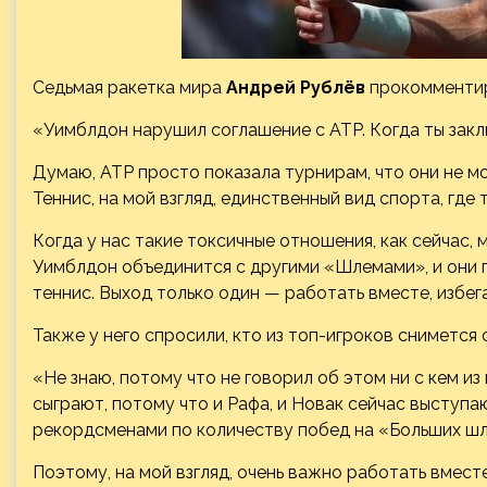
Седьмая ракетка мира
Андрей Рублёв
прокомментир
«Уимблдон нарушил соглашение с ATP. Когда ты заклю
Думаю, ATP просто показала турнирам, что они не м
Теннис, на мой взгляд, единственный вид спорта, где
Когда у нас такие токсичные отношения, как сейчас, 
Уимблдон объединится с другими «Шлемами», и они 
теннис. Выход только один — работать вместе, избег
Также у него спросили, кто из топ-игроков снимется 
«Не знаю, потому что не говорил об этом ни с кем из
сыграют, потому что и Рафа, и Новак сейчас выступаю
рекордсменами по количеству побед на «Больших шле
Поэтому, на мой взгляд, очень важно работать вмес