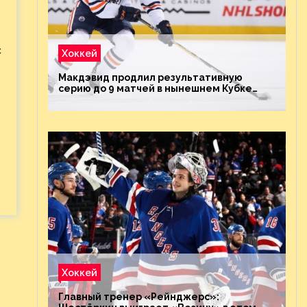
с
Хоккей
Макдэвид продлил результативную
серию до 9 матчей в нынешнем Кубке
Стэнли
Хоккей
Главный тренер «Рейнджерс»: