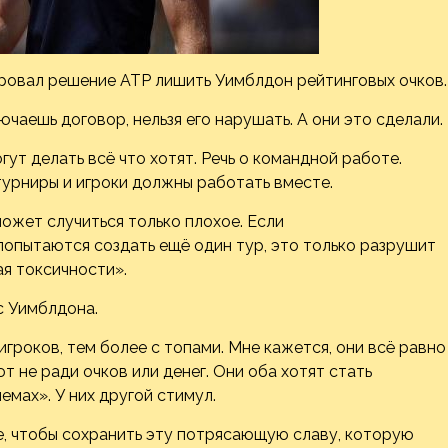
овал решение ATP лишить Уимблдон рейтинговых очков.
чаешь договор, нельзя его нарушать. А они это сделали.
огут делать всё
что хотят. Речь о командной работе.
 турниры и игроки должны работать вместе.
может случиться только плохое. Если
попытаются создать ещё один тур, это только разрушит
ая токсичности».
с Уимблдона.
 игроков, тем более с топами. Мне кажется, они всё равно
т не ради очков или денег. Они оба хотят стать
мах». У них другой стимул.
те, чтобы сохранить эту потрясающую славу, которую