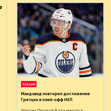
ь
Хоккей
Макдэвид повторил достижение
Гретцки в плей-офф НХЛ
Максим Лесовой В эти минуты в