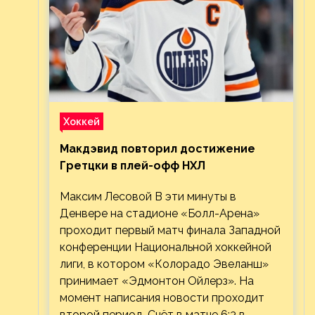
Хоккей
Макдэвид повторил достижение
Гретцки в плей-офф НХЛ
Максим Лесовой В эти минуты в
Денвере на стадионе «Болл-Арена»
проходит первый матч финала Западной
конференции Национальной хоккейной
лиги, в котором «Колорадо Эвеланш»
принимает «Эдмонтон Ойлерз». На
момент написания новости проходит
второй период. Счёт в матче 6:3 в