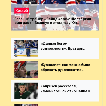
Хоккей
Главный тренер «Рейнджерс»: Шестёркин
выиграет «Везину» в этом году. Он
невероятен
«Данная богом
возможность». Вратарь
«Сент-Луиса» рассказал о
броске бутылкой в Кадри
Журналист: как можно было
обрезать рукопожатие
Георгиева и Деанджело?
Плохая работа, ESPN
Капризов рассказал,
изменилось ли отношение к
нему в НХЛ из-за ситуации на
Украине