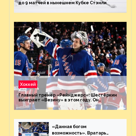
до 9 матчей в нынешнем Кубке Стэнли
Хоккей
Главный тренер «Рейнджерс»: Шестёркин
выиграет «Везину» в этом году. Он
невероятен
«Данная богом
возможность». Вратарь