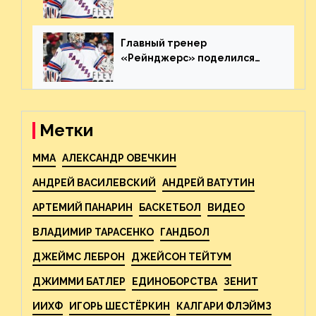
«Каролиной» после 7-го
матча плей-офф. Видео
Главный тренер
«Рейнджерс» поделился
ожиданиями от
предстоящего финала
Востока с «Тампой»
Метки
MMA
АЛЕКСАНДР ОВЕЧКИН
АНДРЕЙ ВАСИЛЕВСКИЙ
АНДРЕЙ ВАТУТИН
АРТЕМИЙ ПАНАРИН
БАСКЕТБОЛ
ВИДЕО
ВЛАДИМИР ТАРАСЕНКО
ГАНДБОЛ
ДЖЕЙМС ЛЕБРОН
ДЖЕЙСОН ТЕЙТУМ
ДЖИММИ БАТЛЕР
ЕДИНОБОРСТВА
ЗЕНИТ
ИИХФ
ИГОРЬ ШЕСТЁРКИН
КАЛГАРИ ФЛЭЙМЗ