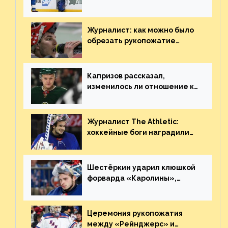
«Сент-Луиса» рассказал о
броске бутылкой в Кадри
Журналист: как можно было
обрезать рукопожатие
Георгиева и Деанджело?
Плохая работа, ESPN
Капризов рассказал,
изменилось ли отношение к
нему в НХЛ из-за ситуации на
Украине
Журналист The Athletic:
хоккейные боги наградили
Шестёркина за стабильно
великолепную игру
Шестёркин ударил клюшкой
форварда «Каролины»,
агрессивно игравшего на
пятаке. Видео
Церемония рукопожатия
между «Рейнджерс» и