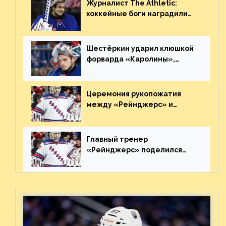
Журналист The Athletic:
хоккейные боги наградили
Шестёркина за стабильно
великолепную игру
Шестёркин ударил клюшкой
форварда «Каролины»,
агрессивно игравшего на
пятаке. Видео
Церемония рукопожатия
между «Рейнджерс» и
«Каролиной» после 7-го
матча плей-офф. Видео
Главный тренер
«Рейнджерс» поделился
ожиданиями от
предстоящего финала
Востока с «Тампой»