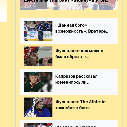
Шестёркин выиграет «Везину» в этом
году. Он невероятен
«Данная богом
возможность». Вратарь
«Сент-Луиса» рассказал
о броске бутылкой в
Кадри
Журналист: как можно
было обрезать
рукопожатие Георгиева и
Деанджело? Плохая
работа, ESPN
Капризов рассказал,
изменилось ли
отношение к нему в НХЛ
из-за ситуации на
Украине
Журналист The Athletic:
хоккейные боги
наградили Шестёркина за
стабильно великолепную
игру