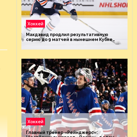
Хоккей
Макдэвид продлил результативную
серию до 9 матчей в нынешнем Кубке
Стэнли
т
Хоккей
Главный тренер «Рейнджерс»: