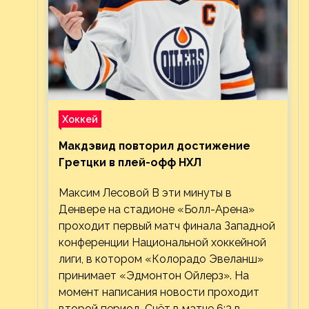
Хоккей
Макдэвид повторил достижение
Гретцки в плей-офф НХЛ
Максим Лесовой В эти минуты в
Денвере на стадионе «Болл-Арена»
проходит первый матч финала Западной
конференции Национальной хоккейной
лиги, в котором «Колорадо Эвеланш»
принимает «Эдмонтон Ойлерз». На
момент написания новости проходит
второй период. Счёт в матче 6:3 в