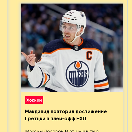
Хоккей
Макдэвид повторил достижение
Гретцки в плей-офф НХЛ
Максим Лесовой В эти минуты в