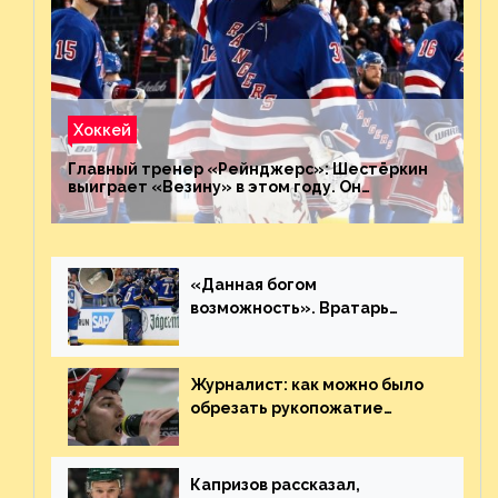
Хоккей
Главный тренер «Рейнджерс»: Шестёркин
выиграет «Везину» в этом году. Он
невероятен
«Данная богом
возможность». Вратарь
«Сент-Луиса» рассказал о
броске бутылкой в Кадри
Журналист: как можно было
обрезать рукопожатие
Георгиева и Деанджело?
Плохая работа, ESPN
Капризов рассказал,