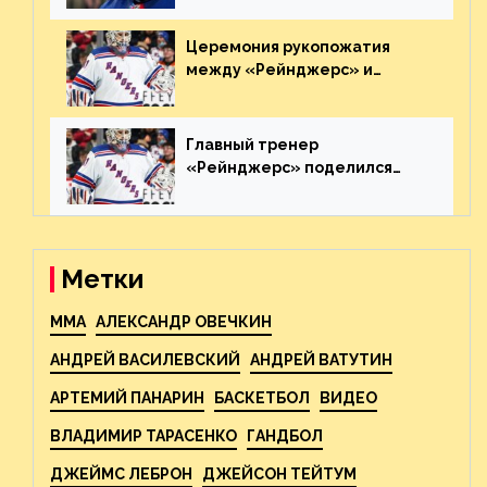
пятаке. Видео
Церемония рукопожатия
между «Рейнджерс» и
«Каролиной» после 7-го
матча плей-офф. Видео
Главный тренер
«Рейнджерс» поделился
ожиданиями от
предстоящего финала
Востока с «Тампой»
Метки
MMA
АЛЕКСАНДР ОВЕЧКИН
АНДРЕЙ ВАСИЛЕВСКИЙ
АНДРЕЙ ВАТУТИН
АРТЕМИЙ ПАНАРИН
БАСКЕТБОЛ
ВИДЕО
ВЛАДИМИР ТАРАСЕНКО
ГАНДБОЛ
ДЖЕЙМС ЛЕБРОН
ДЖЕЙСОН ТЕЙТУМ