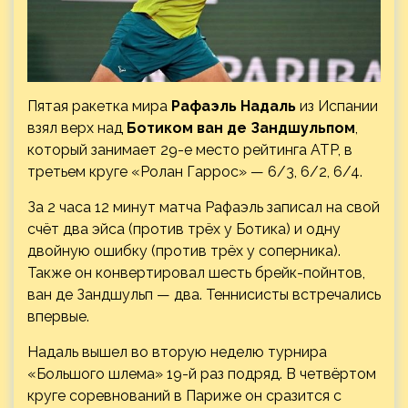
Пятая ракетка мира
Рафаэль Надаль
из Испании
взял верх над
Ботиком ван де Зандшульпом
,
который занимает 29-е место рейтинга ATP, в
третьем круге «Ролан Гаррос» — 6/3, 6/2, 6/4.
За 2 часа 12 минут матча Рафаэль записал на свой
счёт два эйса (против трёх у Ботика) и одну
двойную
ошибку (против трёх у соперника).
Также он конвертировал шесть брейк-пойнтов,
ван де Зандшульп — два. Теннисисты встречались
впервые.
Надаль вышел во вторую неделю турнира
«Большого шлема» 19-й раз подряд. В четвёртом
круге соревнований в Париже он сразится с