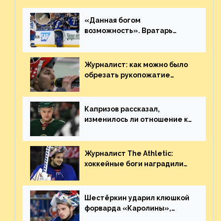
«Данная богом
возможность». Вратарь
«Сент-Луиса» рассказал о
броске бутылкой в Кадри
Журналист: как можно было
обрезать рукопожатие
Георгиева и Деанджело?
Плохая работа, ESPN
Капризов рассказал,
изменилось ли отношение к
нему в НХЛ из-за ситуации на
Украине
Журналист The Athletic:
хоккейные боги наградили
Шестёркина за стабильно
великолепную игру
Шестёркин ударил клюшкой
форварда «Каролины»,
агрессивно игравшего на