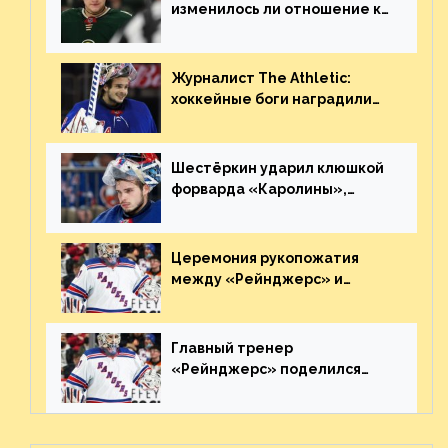
изменилось ли отношение к
нему в НХЛ из-за ситуации на
Украине
Журналист The Athletic:
хоккейные боги наградили
Шестёркина за стабильно
великолепную игру
Шестёркин ударил клюшкой
форварда «Каролины»,
агрессивно игравшего на
пятаке. Видео
Церемония рукопожатия
между «Рейнджерс» и
«Каролиной» после 7-го
матча плей-офф. Видео
Главный тренер
«Рейнджерс» поделился
ожиданиями от
предстоящего финала
Востока с «Тампой»