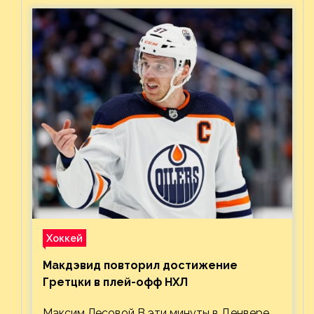
Хоккей
Макдэвид повторил достижение
Гретцки в плей-офф НХЛ
Максим Лесовой В эти минуты в Денвере