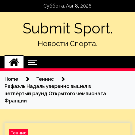
Skip
Суббота, Авг 8, 2026
to
content
Submit Sport.
Новости Спорта.
Home
Теннис
Рафаэль Надаль уверенно вышел в
четвёртый раунд Открытого чемпионата
Франции
Теннис