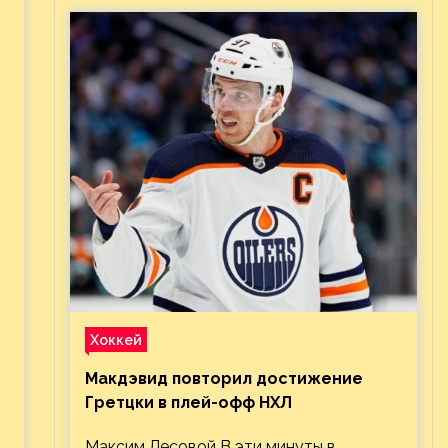
Хоккей
Макдэвид повторил достижение
Гретцки в плей-офф НХЛ
Максим Лесовой В эти минуты в