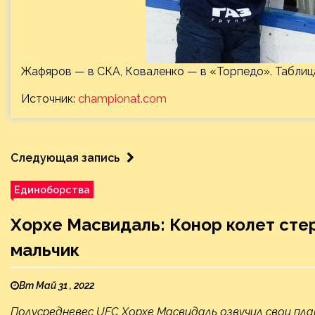
Жафяров — в СКА, Коваленко — в «Торпедо». Табли
Источник:
championat.com
Следующая запись
Единоборства
Хорхе Масвидаль: Конор колет сте
мальчик
Вт Май 31 , 2022
Полусредневес UFC Хорхе Масвидаль озвучил свои пл