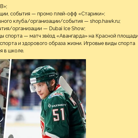
В»;
ции, события — промо плей-офф «Старики»;
ного клуба/организации/события — shop.hawk.ru;
тия/организации — Dubai Ice Show;
ды спорта — матч звёзд «Авангарда» на Красной площади
спорта и здорового образа жизни. Игровые виды спорта
я в школе.