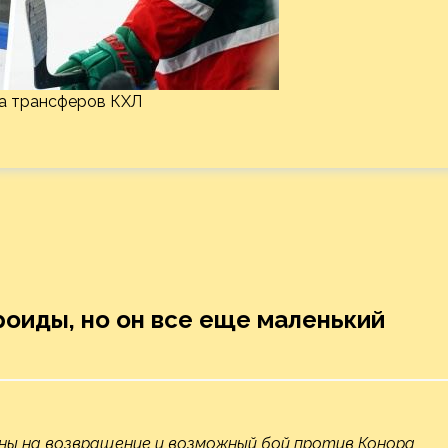
ца трансферов КХЛ
роиды, но он все еще маленький
аны на возвращение и возможный бой против Конора