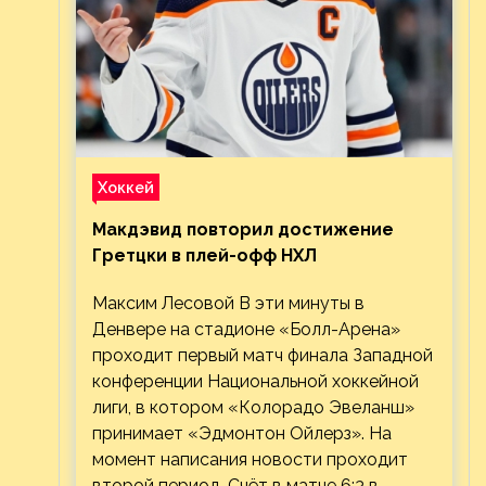
Хоккей
Макдэвид повторил достижение
Гретцки в плей-офф НХЛ
Максим Лесовой В эти минуты в
Денвере на стадионе «Болл-Арена»
проходит первый матч финала Западной
конференции Национальной хоккейной
лиги, в котором «Колорадо Эвеланш»
принимает «Эдмонтон Ойлерз». На
момент написания новости проходит
второй период. Счёт в матче 6:3 в