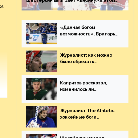
Шестёркин выиграет «Везину» в этом
году. Он невероятен
ы.
«Данная богом
возможность». Вратарь
«Сент-Луиса» рассказал
о броске бутылкой в
Кадри
Журналист: как можно
было обрезать
рукопожатие Георгиева и
Деанджело? Плохая
работа, ESPN
Капризов рассказал,
изменилось ли
отношение к нему в НХЛ
из-за ситуации на
Украине
Журналист The Athletic:
хоккейные боги
наградили Шестёркина за
стабильно великолепную
игру