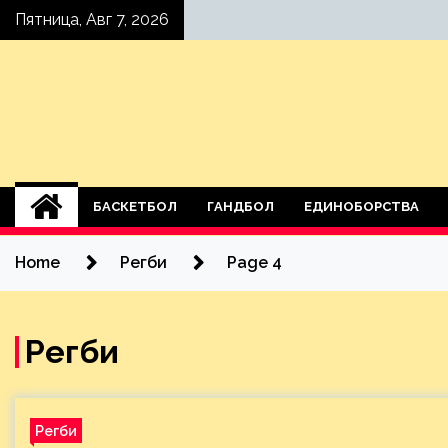
Skip
Пятница, Авг 7, 2026
to
content
БАСКЕТБОЛ
ГАНДБОЛ
ЕДИНОБОРСТВА
Home
Регби
Page 4
Регби
Регби