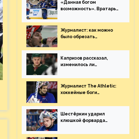
«Данная богом
возможность». Вратарь
«Сент-Луиса» рассказал
о броске бутылкой в
Кадри
Журналист: как можно
было обрезать
рукопожатие Георгиева и
Деанджело? Плохая
работа, ESPN
Капризов рассказал,
изменилось ли
отношение к нему в НХЛ
из-за ситуации на
Украине
Журналист The Athletic:
хоккейные боги
наградили Шестёркина за
стабильно великолепную
игру
Шестёркин ударил
клюшкой форварда
«Каролины», агрессивно
игравшего на пятаке.