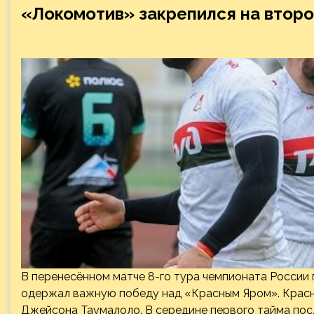
«Локомотив» закрепился на втор
В перенесённом матче 8-го тура чемпионата России
одержал важную победу над «Красным Яром». Красн
Джейсона Таумалоло. В середине первого тайма пос