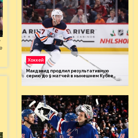
е
е
Хоккей
Макдэвид продлил результативную
серию до 9 матчей в нынешнем Кубке
Стэнли