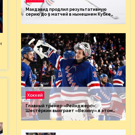
Макдэвид продлил результативную
серию до 9 матчей в нынешнем Кубке
Стэнли
и
Хоккей
Главный тренер «Рейнджерс»:
Шестёркин выиграет «Везину» в этом
году. Он невероятен