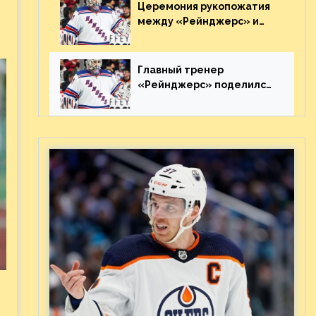
Видео
Церемония рукопожатия
между «Рейнджерс» и
«Каролиной» после 7-го
матча плей-офф. Видео
Главный тренер
«Рейнджерс» поделился
ожиданиями от
предстоящего финала
Востока с «Тампой»