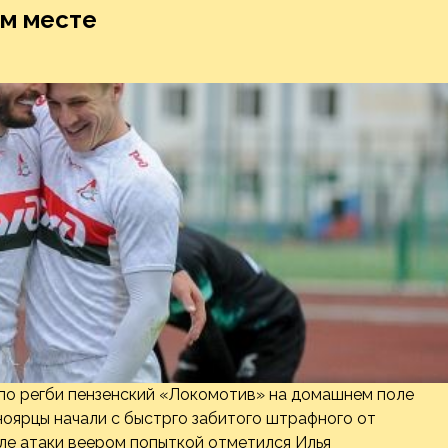
ом месте
 по регби пензенский «Локомотив» на домашнем поле
оярцы начали с быстрго забитого штрафного от
ле атаки веером попыткой отметился Илья