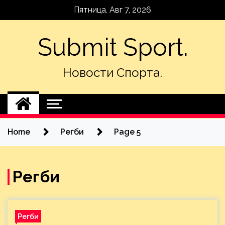
Skip
Пятница, Авг 7, 2026
to
content
Submit Sport.
Новости Спорта.
Home
Регби
Page 5
Регби
Регби