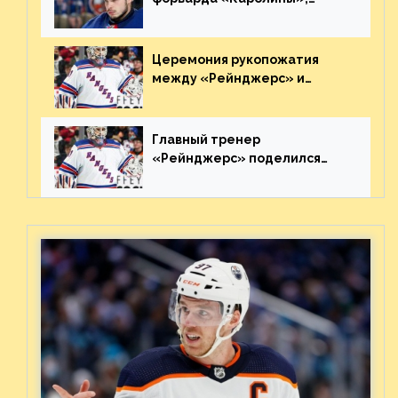
агрессивно игравшего на
пятаке. Видео
Церемония рукопожатия
между «Рейнджерс» и
«Каролиной» после 7-го
матча плей-офф. Видео
Главный тренер
«Рейнджерс» поделился
ожиданиями от
предстоящего финала
Востока с «Тампой»