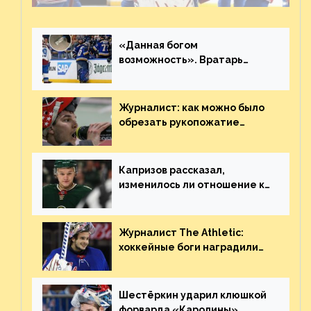
«Данная богом
возможность». Вратарь
«Сент-Луиса» рассказал о
броске бутылкой в Кадри
Журналист: как можно было
обрезать рукопожатие
Георгиева и Деанджело?
Плохая работа, ESPN
Капризов рассказал,
изменилось ли отношение к
нему в НХЛ из-за ситуации на
Украине
Журналист The Athletic:
хоккейные боги наградили
Шестёркина за стабильно
великолепную игру
Шестёркин ударил клюшкой
форварда «Каролины»,