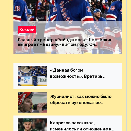
Хоккей
Главный тренер «Рейнджерс»: Шестёркин
выиграет «Везину» в этом году. Он
невероятен
«Данная богом
возможность». Вратарь
«Сент-Луиса» рассказал о
броске бутылкой в Кадри
Журналист: как можно было
обрезать рукопожатие
Георгиева и Деанджело?
Плохая работа, ESPN
Капризов рассказал,
изменилось ли отношение к