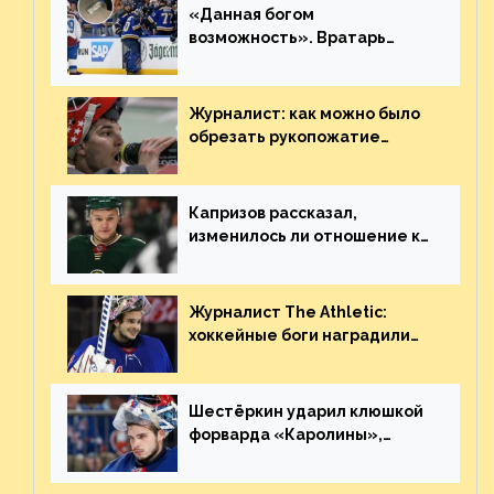
«Данная богом
возможность». Вратарь
«Сент-Луиса» рассказал о
броске бутылкой в Кадри
Журналист: как можно было
обрезать рукопожатие
Георгиева и Деанджело?
Плохая работа, ESPN
Капризов рассказал,
изменилось ли отношение к
нему в НХЛ из-за ситуации на
Украине
Журналист The Athletic:
хоккейные боги наградили
Шестёркина за стабильно
великолепную игру
Шестёркин ударил клюшкой
форварда «Каролины»,
агрессивно игравшего на
пятаке. Видео