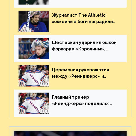
нему в НХЛ из-за ситуации на
Украине
Журналист The Athletic:
хоккейные боги наградили
Шестёркина за стабильно
великолепную игру
Шестёркин ударил клюшкой
форварда «Каролины»,
агрессивно игравшего на
пятаке. Видео
Церемония рукопожатия
между «Рейнджерс» и
«Каролиной» после 7-го
матча плей-офф. Видео
Главный тренер
«Рейнджерс» поделился
ожиданиями от
предстоящего финала
Востока с «Тампой»