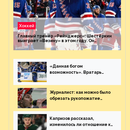
Хоккей
Главный тренер «Рейнджерс»: Шестёркин
выиграет «Везину» в этом году. Он
невероятен
«Данная богом
возможность». Вратарь
«Сент-Луиса» рассказал о
броске бутылкой в Кадри
Журналист: как можно было
обрезать рукопожатие
Георгиева и Деанджело?
Плохая работа, ESPN
Капризов рассказал,
изменилось ли отношение к