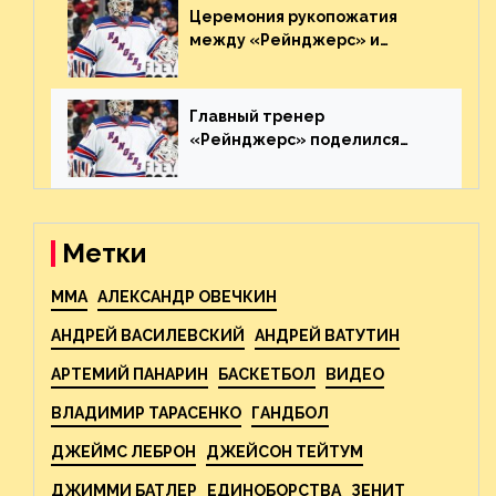
Церемония рукопожатия
между «Рейнджерс» и
«Каролиной» после 7-го
матча плей-офф. Видео
Главный тренер
«Рейнджерс» поделился
ожиданиями от
предстоящего финала
Востока с «Тампой»
Метки
MMA
АЛЕКСАНДР ОВЕЧКИН
АНДРЕЙ ВАСИЛЕВСКИЙ
АНДРЕЙ ВАТУТИН
АРТЕМИЙ ПАНАРИН
БАСКЕТБОЛ
ВИДЕО
ВЛАДИМИР ТАРАСЕНКО
ГАНДБОЛ
ДЖЕЙМС ЛЕБРОН
ДЖЕЙСОН ТЕЙТУМ
ДЖИММИ БАТЛЕР
ЕДИНОБОРСТВА
ЗЕНИТ