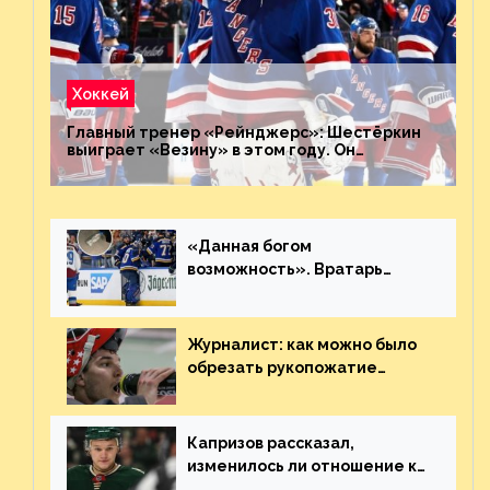
Хоккей
Главный тренер «Рейнджерс»: Шестёркин
выиграет «Везину» в этом году. Он
невероятен
«Данная богом
возможность». Вратарь
«Сент-Луиса» рассказал о
броске бутылкой в Кадри
Журналист: как можно было
обрезать рукопожатие
Георгиева и Деанджело?
Плохая работа, ESPN
Капризов рассказал,
изменилось ли отношение к
нему в НХЛ из-за ситуации на