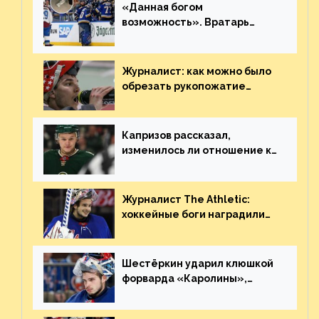
«Данная богом
возможность». Вратарь
«Сент-Луиса» рассказал о
броске бутылкой в Кадри
Журналист: как можно было
обрезать рукопожатие
Георгиева и Деанджело?
Плохая работа, ESPN
Капризов рассказал,
изменилось ли отношение к
нему в НХЛ из-за ситуации на
Украине
Журналист The Athletic:
хоккейные боги наградили
Шестёркина за стабильно
великолепную игру
Шестёркин ударил клюшкой
форварда «Каролины»,
агрессивно игравшего на
пятаке. Видео