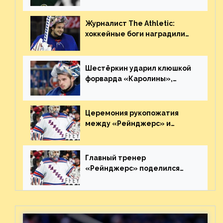
Украине
Журналист The Athletic:
хоккейные боги наградили
Шестёркина за стабильно
великолепную игру
Шестёркин ударил клюшкой
форварда «Каролины»,
агрессивно игравшего на
пятаке. Видео
Церемония рукопожатия
между «Рейнджерс» и
«Каролиной» после 7-го
матча плей-офф. Видео
Главный тренер
«Рейнджерс» поделился
ожиданиями от
предстоящего финала
Востока с «Тампой»