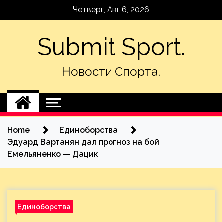
Skip
Четверг, Авг 6, 2026
to
content
Submit Sport.
Новости Спорта.
Home
Единоборства
Эдуард Вартанян дал прогноз на бой
Емельяненко — Дацик
Единоборства