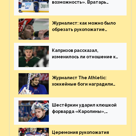
возможность». Вратарь
«Сент-Луиса» рассказал о
броске бутылкой в Кадри
Журналист: как можно было
обрезать рукопожатие
Георгиева и Деанджело?
Плохая работа, ESPN
Капризов рассказал,
изменилось ли отношение к
нему в НХЛ из-за ситуации на
Украине
Журналист The Athletic:
хоккейные боги наградили
Шестёркина за стабильно
великолепную игру
Шестёркин ударил клюшкой
форварда «Каролины»,
агрессивно игравшего на
пятаке. Видео
Церемония рукопожатия