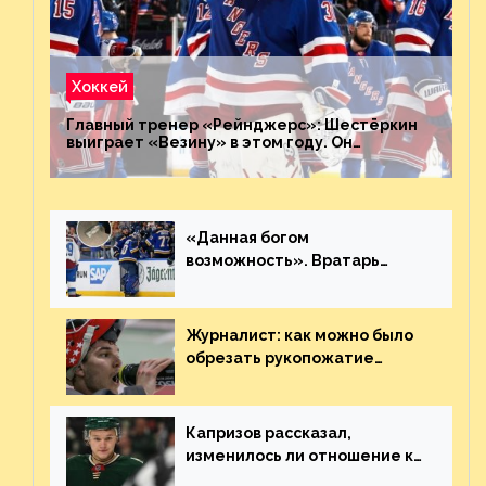
Хоккей
Главный тренер «Рейнджерс»: Шестёркин
выиграет «Везину» в этом году. Он
невероятен
«Данная богом
возможность». Вратарь
«Сент-Луиса» рассказал о
броске бутылкой в Кадри
Журналист: как можно было
обрезать рукопожатие
Георгиева и Деанджело?
Плохая работа, ESPN
Капризов рассказал,
изменилось ли отношение к
нему в НХЛ из-за ситуации на