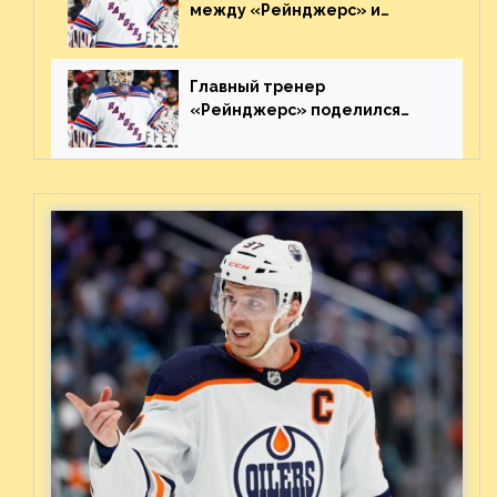
между «Рейнджерс» и
«Каролиной» после 7-го
матча плей-офф. Видео
Главный тренер
«Рейнджерс» поделился
ожиданиями от
предстоящего финала
Востока с «Тампой»