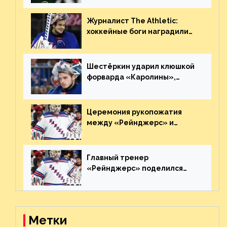
Украине
Журналист The Athletic:
хоккейные боги наградили
Шестёркина за стабильно
великолепную игру
Шестёркин ударил клюшкой
форварда «Каролины»,
агрессивно игравшего на
пятаке. Видео
Церемония рукопожатия
между «Рейнджерс» и
«Каролиной» после 7-го
матча плей-офф. Видео
Главный тренер
«Рейнджерс» поделился
ожиданиями от
предстоящего финала
Востока с «Тампой»
Метки