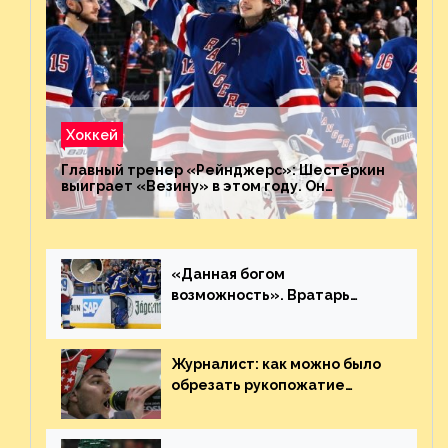
Хоккей
Главный тренер «Рейнджерс»: Шестёркин
выиграет «Везину» в этом году. Он
невероятен
«Данная богом
возможность». Вратарь
«Сент-Луиса» рассказал о
броске бутылкой в Кадри
Журналист: как можно было
обрезать рукопожатие
Георгиева и Деанджело?
Плохая работа, ESPN