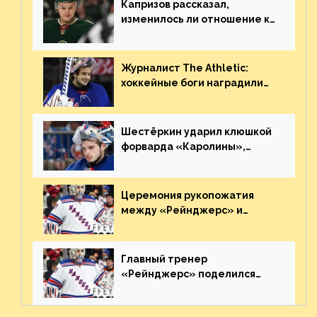
Капризов рассказал,
изменилось ли отношение к
нему в НХЛ из-за ситуации на
Украине
Журналист The Athletic:
хоккейные боги наградили
Шестёркина за стабильно
великолепную игру
Шестёркин ударил клюшкой
форварда «Каролины»,
агрессивно игравшего на
пятаке. Видео
Церемония рукопожатия
между «Рейнджерс» и
«Каролиной» после 7-го
матча плей-офф. Видео
Главный тренер
«Рейнджерс» поделился
ожиданиями от
предстоящего финала