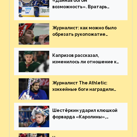
«Данная богом
возможность». Вратарь
«Сент-Луиса» рассказал о
броске бутылкой в Кадри
Журналист: как можно было
обрезать рукопожатие
Георгиева и Деанджело?
Плохая работа, ESPN
Капризов рассказал,
изменилось ли отношение к
нему в НХЛ из-за ситуации на
Украине
Журналист The Athletic:
хоккейные боги наградили
Шестёркина за стабильно
великолепную игру
Шестёркин ударил клюшкой
форварда «Каролины»,
агрессивно игравшего на
пятаке. Видео