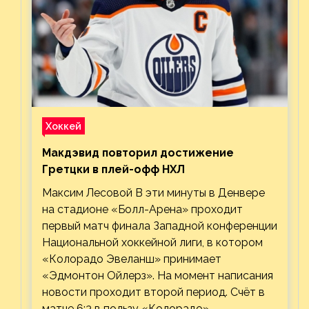
Хоккей
Макдэвид повторил достижение
Гретцки в плей-офф НХЛ
Максим Лесовой В эти минуты в Денвере
на стадионе «Болл-Арена» проходит
первый матч финала Западной конференции
Национальной хоккейной лиги, в котором
«Колорадо Эвеланш» принимает
«Эдмонтон Ойлерз». На момент написания
новости проходит второй период. Счёт в
матче 6:3 в пользу «Колорадо».…