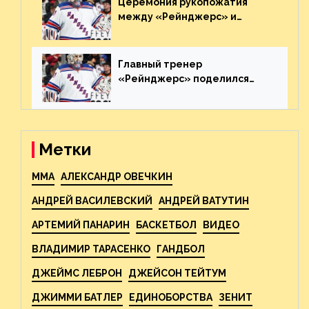
Церемония рукопожатия
между «Рейнджерс» и
«Каролиной» после 7-го
матча плей-офф. Видео
Главный тренер
«Рейнджерс» поделился
ожиданиями от
предстоящего финала
Востока с «Тампой»
Метки
MMA
АЛЕКСАНДР ОВЕЧКИН
АНДРЕЙ ВАСИЛЕВСКИЙ
АНДРЕЙ ВАТУТИН
АРТЕМИЙ ПАНАРИН
БАСКЕТБОЛ
ВИДЕО
ВЛАДИМИР ТАРАСЕНКО
ГАНДБОЛ
ДЖЕЙМС ЛЕБРОН
ДЖЕЙСОН ТЕЙТУМ
ДЖИММИ БАТЛЕР
ЕДИНОБОРСТВА
ЗЕНИТ