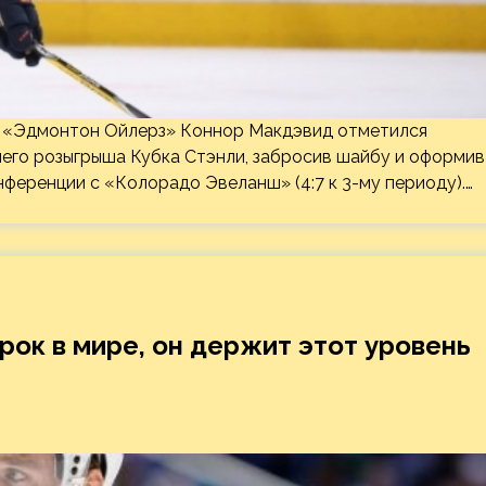
й «Эдмонтон Ойлерз» Коннор Макдэвид отметился
него розыгрыша Кубка Стэнли, забросив шайбу и оформив
нференции с «Колорадо Эвеланш» (4:7 к 3-му периоду).…
рок в мире, он держит этот уровень