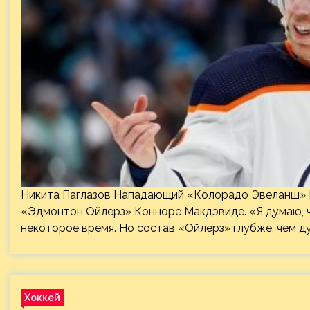
Никита Паглазов Нападающий «Колорадо Эвеланш» Н
«Эдмонтон Ойлерз» Конноре Макдэвиде. «Я думаю, чт
некоторое время. Но состав «Ойлерз» глубже, чем д
Хоккей