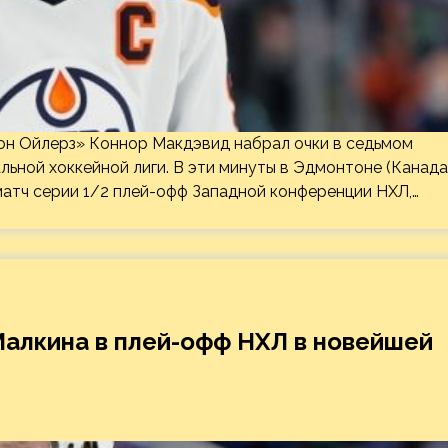
н Ойлерз» Коннор Макдэвид набрал очки в седьмом
ьной хоккейной лиги. В эти минуты в Эдмонтоне (Канада
атч серии 1/2 плей-офф Западной конференции НХЛ,…
алкина в плей-офф НХЛ в новейшей