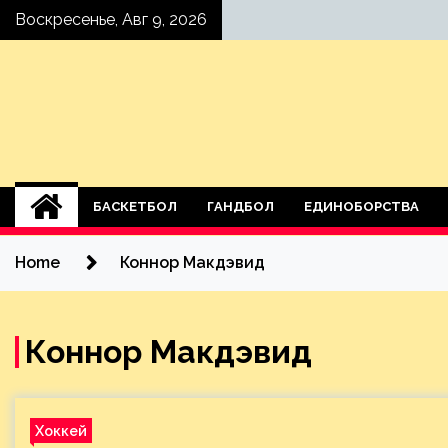
Skip
Воскресенье, Авг 9, 2026
to
content
БАСКЕТБОЛ
ГАНДБОЛ
ЕДИНОБОРСТВА
Home
Коннор Макдэвид
Коннор Макдэвид
Хоккей