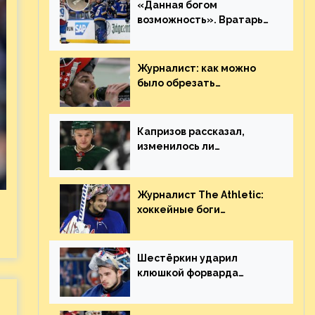
«Данная богом
возможность». Вратарь
«Сент-Луиса» рассказал
о броске бутылкой в
Кадри
Журналист: как можно
было обрезать
рукопожатие Георгиева и
Деанджело? Плохая
работа, ESPN
Капризов рассказал,
изменилось ли
отношение к нему в НХЛ
из-за ситуации на
Украине
Журналист The Athletic:
хоккейные боги
наградили Шестёркина за
стабильно великолепную
игру
Шестёркин ударил
клюшкой форварда
«Каролины», агрессивно
игравшего на пятаке.