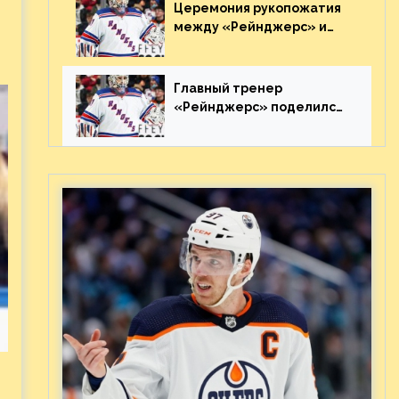
Видео
Церемония рукопожатия
между «Рейнджерс» и
«Каролиной» после 7-го
матча плей-офф. Видео
Главный тренер
«Рейнджерс» поделился
ожиданиями от
предстоящего финала
Востока с «Тампой»
-