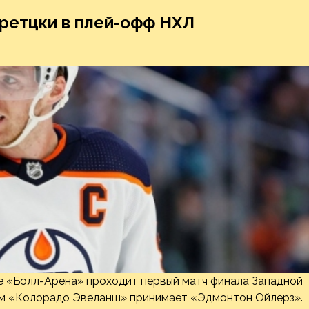
ретцки в плей-офф НХЛ
е «Болл-Арена» проходит первый матч финала Западной
ром «Колорадо Эвеланш» принимает «Эдмонтон Ойлерз».