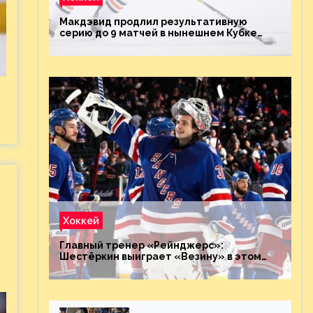
Макдэвид продлил результативную
серию до 9 матчей в нынешнем Кубке
Стэнли
Хоккей
Главный тренер «Рейнджерс»:
Шестёркин выиграет «Везину» в этом
году. Он невероятен