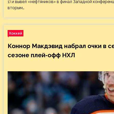
1) и вывел «нефтяников» в финал Западной конферен
вторым…
Хоккей
Коннор Макдэвид набрал очки в с
сезоне плей-офф НХЛ