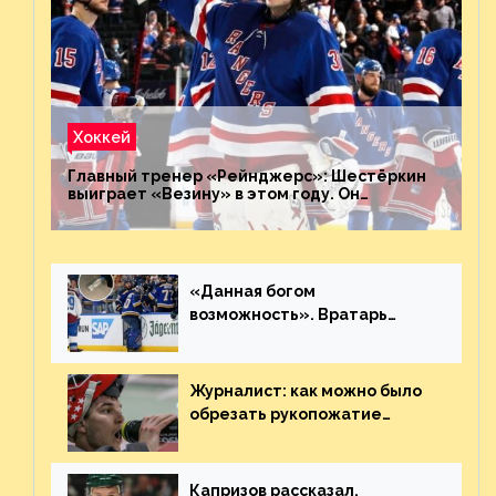
Хоккей
Главный тренер «Рейнджерс»: Шестёркин
выиграет «Везину» в этом году. Он
невероятен
«Данная богом
возможность». Вратарь
«Сент-Луиса» рассказал о
броске бутылкой в Кадри
Журналист: как можно было
обрезать рукопожатие
Георгиева и Деанджело?
Плохая работа, ESPN
Капризов рассказал,