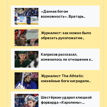
«Данная богом
возможность». Вратарь
«Сент-Луиса» рассказал о
броске бутылкой в Кадри
Журналист: как можно было
обрезать рукопожатие
Георгиева и Деанджело?
Плохая работа, ESPN
Капризов рассказал,
изменилось ли отношение к
нему в НХЛ из-за ситуации на
Украине
Журналист The Athletic:
хоккейные боги наградили
Шестёркина за стабильно
великолепную игру
Шестёркин ударил клюшкой
форварда «Каролины»,