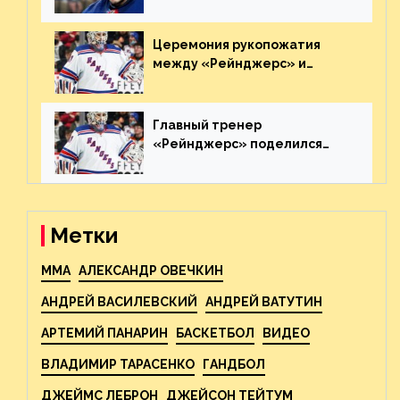
агрессивно игравшего на
пятаке. Видео
Церемония рукопожатия
между «Рейнджерс» и
«Каролиной» после 7-го
матча плей-офф. Видео
Главный тренер
«Рейнджерс» поделился
ожиданиями от
предстоящего финала
Востока с «Тампой»
Метки
MMA
АЛЕКСАНДР ОВЕЧКИН
АНДРЕЙ ВАСИЛЕВСКИЙ
АНДРЕЙ ВАТУТИН
АРТЕМИЙ ПАНАРИН
БАСКЕТБОЛ
ВИДЕО
ВЛАДИМИР ТАРАСЕНКО
ГАНДБОЛ
ДЖЕЙМС ЛЕБРОН
ДЖЕЙСОН ТЕЙТУМ