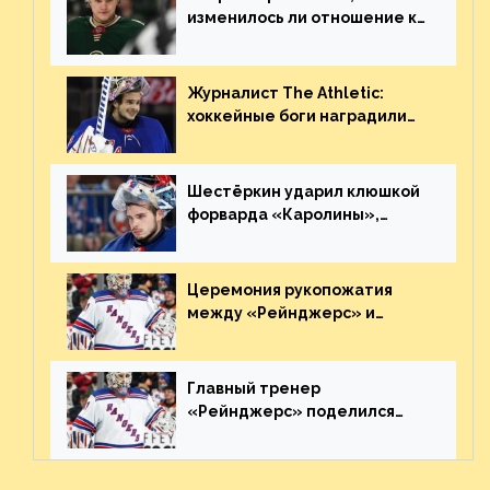
изменилось ли отношение к
нему в НХЛ из-за ситуации на
Украине
Журналист The Athletic:
хоккейные боги наградили
Шестёркина за стабильно
великолепную игру
Шестёркин ударил клюшкой
форварда «Каролины»,
агрессивно игравшего на
пятаке. Видео
Церемония рукопожатия
между «Рейнджерс» и
«Каролиной» после 7-го
матча плей-офф. Видео
Главный тренер
«Рейнджерс» поделился
ожиданиями от
предстоящего финала
Востока с «Тампой»