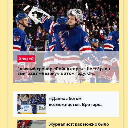
Хоккей
Главный тренер «Рейнджерс»: Шестёркин
выиграет «Везину» в этом году. Он
невероятен
«Данная богом
возможность». Вратарь
«Сент-Луиса» рассказал о
броске бутылкой в Кадри
Журналист: как можно было