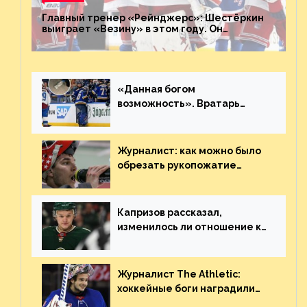
Главный тренер «Рейнджерс»: Шестёркин
выиграет «Везину» в этом году. Он
невероятен
«Данная богом
возможность». Вратарь
«Сент-Луиса» рассказал о
броске бутылкой в Кадри
Журналист: как можно было
обрезать рукопожатие
Георгиева и Деанджело?
Плохая работа, ESPN
Капризов рассказал,
изменилось ли отношение к
нему в НХЛ из-за ситуации на
Украине
Журналист The Athletic:
хоккейные боги наградили
Шестёркина за стабильно