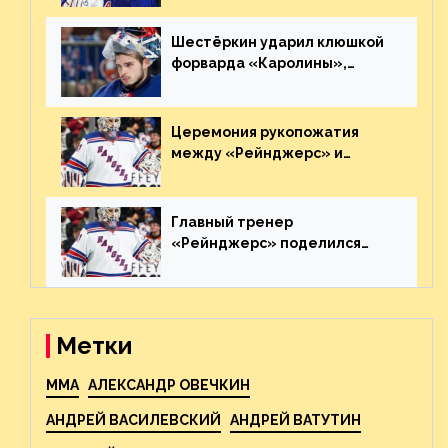
великолепную игру
Шестёркин ударил клюшкой
форварда «Каролины»,
агрессивно игравшего на
пятаке. Видео
Церемония рукопожатия
между «Рейнджерс» и
«Каролиной» после 7-го
матча плей-офф. Видео
Главный тренер
«Рейнджерс» поделился
ожиданиями от
предстоящего финала
Востока с «Тампой»
Метки
MMA
АЛЕКСАНДР ОВЕЧКИН
АНДРЕЙ ВАСИЛЕВСКИЙ
АНДРЕЙ ВАТУТИН