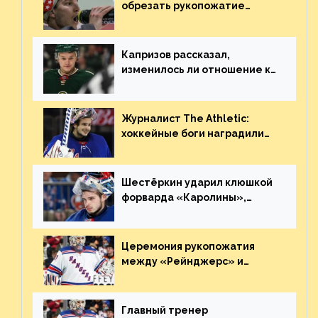
обрезать рукопожатие
Георгиева и Деанджело?
Плохая работа, ESPN
Капризов рассказал,
изменилось ли отношение к
нему в НХЛ из-за ситуации на
Украине
Журналист The Athletic:
хоккейные боги наградили
Шестёркина за стабильно
великолепную игру
Шестёркин ударил клюшкой
форварда «Каролины»,
агрессивно игравшего на
пятаке. Видео
Церемония рукопожатия
между «Рейнджерс» и
«Каролиной» после 7-го
матча плей-офф. Видео
Главный тренер