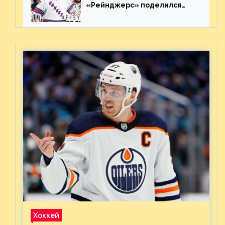
«Рейнджерс» поделился
ожиданиями от
предстоящего финала
Востока с «Тампой»
Хоккей