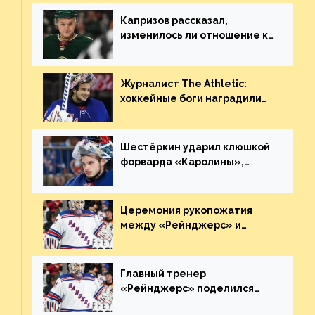
Плохая работа, ESPN
Капризов рассказал,
изменилось ли отношение к
нему в НХЛ из-за ситуации на
Украине
Журналист The Athletic:
хоккейные боги наградили
Шестёркина за стабильно
великолепную игру
Шестёркин ударил клюшкой
форварда «Каролины»,
агрессивно игравшего на
пятаке. Видео
Церемония рукопожатия
между «Рейнджерс» и
«Каролиной» после 7-го
матча плей-офф. Видео
Главный тренер
«Рейнджерс» поделился
ожиданиями от