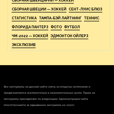
СБОРНАЯ ШВЕЙЦАРИИ — ХОККЕЙ
СБОРНАЯ ШВЕЦИИ — ХОККЕЙ
СЕНТ-ЛУИС БЛЮЗ
СТАТИСТИКА
ТАМПА-БЭЙ ЛАЙТНИНГ
ТЕННИС
ФЛОРИДА ПАНТЕРЗ
ФОТО
ФУТБОЛ
ЧМ-2022 — ХОККЕЙ
ЭДМОНТОН ОЙЛЕРЗ
ЭКСКЛЮЗИВ
Все материалы на данном сайте взяты из открытых источников и
предоставляются исключительно в ознакомительных целях. Права на
материалы принадлежат их владельцам. Администрация сайта
ответственности за содержание материала не несет.