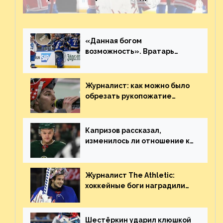
невероятен
«Данная богом
возможность». Вратарь
«Сент-Луиса» рассказал о
броске бутылкой в Кадри
Журналист: как можно было
обрезать рукопожатие
Георгиева и Деанджело?
Плохая работа, ESPN
Капризов рассказал,
изменилось ли отношение к
нему в НХЛ из-за ситуации на
Украине
Журналист The Athletic:
хоккейные боги наградили
Шестёркина за стабильно
великолепную игру
Шестёркин ударил клюшкой