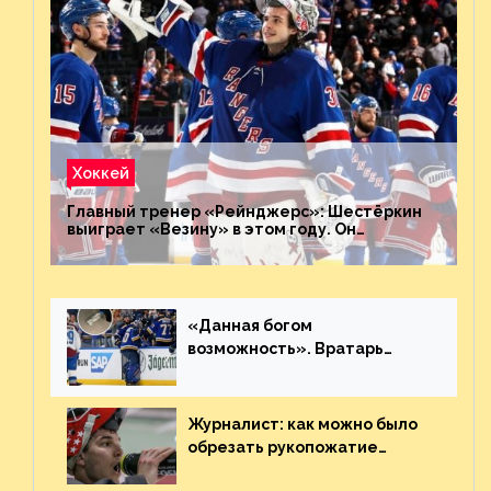
Хоккей
Главный тренер «Рейнджерс»: Шестёркин
выиграет «Везину» в этом году. Он
невероятен
«Данная богом
возможность». Вратарь
«Сент-Луиса» рассказал о
броске бутылкой в Кадри
Журналист: как можно было
обрезать рукопожатие
Георгиева и Деанджело?