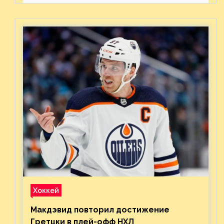
предстоящего финала
Востока с «Тампой»
Хоккей
Макдэвид повторил достижение
Гретцки в плей-офф НХЛ