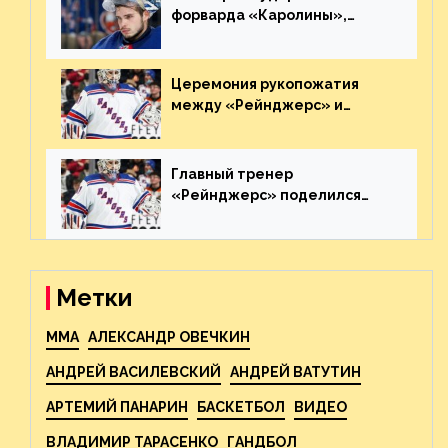
форварда «Каролины»,
агрессивно игравшего на
пятаке. Видео
Церемония рукопожатия
между «Рейнджерс» и
«Каролиной» после 7-го
матча плей-офф. Видео
Главный тренер
«Рейнджерс» поделился
ожиданиями от
предстоящего финала
Востока с «Тампой»
Метки
MMA
АЛЕКСАНДР ОВЕЧКИН
АНДРЕЙ ВАСИЛЕВСКИЙ
АНДРЕЙ ВАТУТИН
АРТЕМИЙ ПАНАРИН
БАСКЕТБОЛ
ВИДЕО
ВЛАДИМИР ТАРАСЕНКО
ГАНДБОЛ