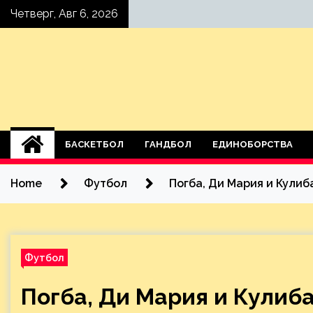
Skip
Четверг, Авг 6, 2026
to
content
БАСКЕТБОЛ
ГАНДБОЛ
ЕДИНОБОРСТВА
Home
Футбол
Погба, Ди Мария и Кули
Футбол
Погба, Ди Мария и Кулиба