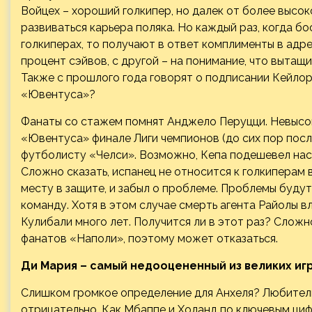
Войцех – хороший голкипер, но далек от более высоко
развиваться карьера поляка. Но каждый раз, когда 
голкиперах, то получают в ответ комплименты в адре
процент сэйвов, с другой – на понимание, что выта
Также с прошлого года говорят о подписании Кейлор
«Ювентуса»?
Фанаты со стажем помнят Анджело Перуцци. Невысок
«Ювентуса» финале Лиги чемпионов (до сих пор посл
футболисту «Челси». Возможно, Кепа подешевел нас
Сложно сказать, испанец не относится к голкиперам
месту в защите, и забыл о проблеме. Проблемы будут
команду. Хотя в этом случае смерть агента Райолы в
Кулибали много лет. Получится ли в этот раз? Сложн
фанатов «Наполи», поэтому может отказаться.
Ди Мария – самый недооцененный из великих иг
Слишком громкое определение для Анхеля? Любител
отрицательно. Как Мбаппе и Холанд по ключевым ци