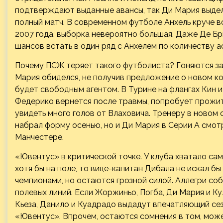
подтверждают выданные авансы, так Ди Мария выделя
полный матч. В современном футболе Анхель круче все
2007 года, выборка невероятно большая. Даже Де Бр
шансов встать в один ряд с Анхелем по количеству а
Почему ПСЖ теряет такого футболиста? Гоняются за 
Мария обиделся, не получив предложение о новом к
будет свободным агентом. В Турине на флангах Кин и
Федерико вернется после травмы, попробует прожит
увидеть много голов от Влаховича. Тренеру в новом 
набрал форму осенью, но и Ди Мария в Серии А смотрел
Манчестере.
«Ювентус» в критической точке. У клуба хватало сам
хотя бы на поле, то вице-капитан Дибала не искал бы
чемпионами, но остаются грозной силой. Аллегри со
полевых линий. Если Жоржиньо, Погба, Ди Мария и Ку
Кьеза, Данило и Куадрадо выдадут впечатляющий се
«Ювентус». Впрочем, остаются сомнения в том, мож