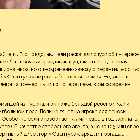
.
и
йтед». Его представители раскачали слухи об интересе
цией был прочный правдивый фундамент. Подписывая
емпиона мира, но одновременно занозу с инфантильностью
аб «Ювентуса» не раз работал «няньками». Недавно в
ллегри, а тренер шутил о потере шевелюры со времен
мандой из Турина, и он тоже большой ребенок. Как и
утбольном поле. Поль не тянет на игрока для основы
 Особенно если отработает 7.5 млн евро в год зарплаты
сов). В качестве свободного агента, а не за 105 млн евро
портивный директор «Ювентуса», вряд ли прогадают,