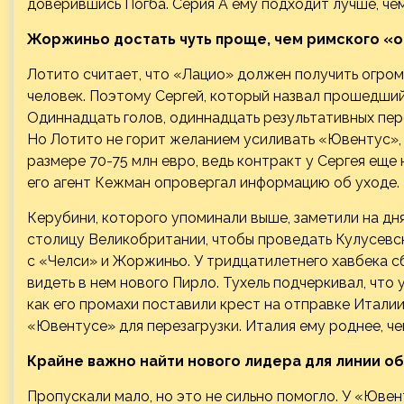
доверившись Погба. Серия А ему подходит лучше, че
Жоржиньо достать чуть проще, чем римского «
Лотито считает, что «Лацио» должен получить огромн
человек. Поэтому Сергей, который назвал прошедший
Одиннадцать голов, одиннадцать результативных пере
Но Лотито не горит желанием усиливать «Ювентус»
размере 70-75 млн евро, ведь контракт у Сергея еще 
его агент Кежман опровергал информацию об уходе.
Керубини, которого упоминали выше, заметили на дня
столицу Великобритании, чтобы проведать Кулусевс
с «Челси» и Жоржиньо. У тридцатилетнего хавбека с
видеть в нем нового Пирло. Тухель подчеркивал, что 
как его промахи поставили крест на отправке Итали
«Ювентусе» для перезагрузки. Италия ему роднее, че
Крайне важно найти нового лидера для линии о
Пропускали мало, но это не сильно помогло. У «Юве