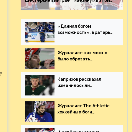
Шестёркин выиграет «Везину» в этом
году. Он невероятен
«Данная богом
возможность». Вратарь
«Сент-Луиса» рассказал
о броске бутылкой в
Кадри
Журналист: как можно
было обрезать
?
рукопожатие Георгиева и
Деанджело? Плохая
у
работа, ESPN
Капризов рассказал,
изменилось ли
отношение к нему в НХЛ
из-за ситуации на
Украине
Журналист The Athletic:
хоккейные боги
наградили Шестёркина за
стабильно великолепную
игру