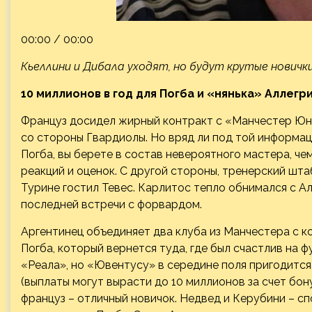
00:00 / 00:00
Кьеллини и Дибала уходят, но будут крутые новички
10 миллионов в год для Погба и «нянька» Аллегр
Француз досидел жирный контракт с
«Манчестер Юна
со стороны Гвардиолы. Но вряд ли под той информа
Погба, вы берете в состав невероятного мастера, ч
реакций и оценок. С другой стороны, тренерский шт
Турине гостил Тевес. Карлитос тепло обнимался с А
последней встречи с форвардом.
Аргентинец объединяет два клуба из Манчестера с ко
Погба, который вернется туда, где был счастлив на ф
«Реала», но «Ювентусу» в середине поля пригодится.
(выплаты могут вырасти до 10 миллионов за счет бону
француз – отличный новичок. Недвед и Керубини – с