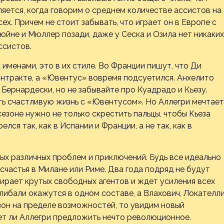
ется, когда говорим о среднем количестве ассистов на
х. Причем не стоит забывать, что играет он в Европе с
юйне и Мюллер позади, даже у Сеска и Озила нет никаких
ссистов.
именами, это в их стиле. Во Франции пишут, что Ди
онтракте, а «Ювентус» вовремя подсуетился. Анхелито
 Бернардески, но не забывайте про Куадрадо и Кьезу.
ь счастливую жизнь с «Ювентусом». Но Аллегри мечтает
сезоне нужно не только скрестить пальцы, чтобы Кьеза
ся так, как в Испании и Франции, а не так, как в
ых различных проблем и приключений. Будь все идеально
 счастья в Милане или Риме. Два года подряд не будут
бирает крутых свободных агентов и ждет усиления всех
либали окажутся в одном составе, а Влахович, Локателли
зон на пределе возможностей, то увидим новый
ет ли Аллегри предложить нечто революционное.