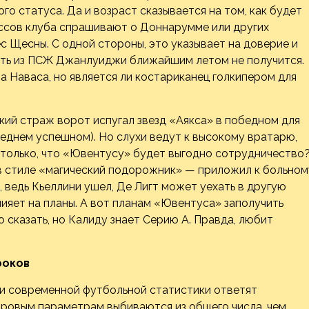
го статуса. Да и возраст сказывается на том, как будет
боссов клуба спрашивают о Доннарумме или других
с Щесны. С одной стороны, это указывает на доверие и
щить из ПСЖ Джанлуиджи ближайшим летом не получится.
а Наваса, но является ли костариканец голкипером для
ий страж ворот испугал звезд «Аякса» в победном для
еднем успешном). Но слухи ведут к высокому вратарю,
только, что «Ювентусу» будет выгодно сотрудничество
 в стиле «магический подорожник» — приложил к больном
, ведь Кьеллини ушел, Де Лигт может уехать в другую
лияет на планы. А вот планам «Ювентуса» заполучить
о сказать, но Калиду знает Серию А. Правда, любит
роков
и современной футбольной статистики ответят
фровым параметрам выбиваются из общего числа, чем