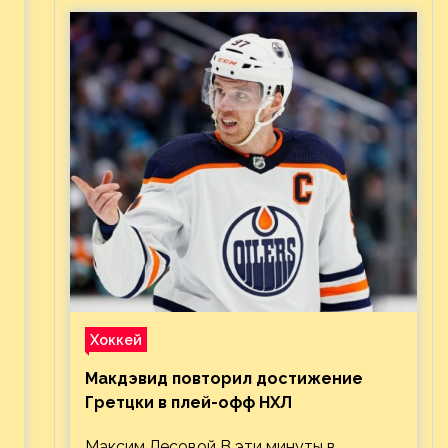
Хоккей
Макдэвид повторил достижение
Гретцки в плей-офф НХЛ
Максим Лесовой В эти минуты в