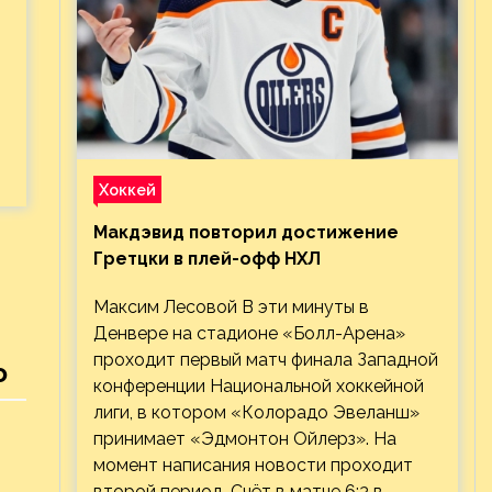
Хоккей
Макдэвид повторил достижение
Гретцки в плей-офф НХЛ
Максим Лесовой В эти минуты в
Денвере на стадионе «Болл-Арена»
проходит первый матч финала Западной
о
конференции Национальной хоккейной
лиги, в котором «Колорадо Эвеланш»
принимает «Эдмонтон Ойлерз». На
момент написания новости проходит
второй период. Счёт в матче 6:3 в