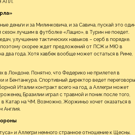
м АПЛ.
орла»
ые деньги и за Милинковича, и за Савича, пускай это оди
 сезон лучшим в футболке «Лацио», в Турин не поедет.
дач, улучшение тактических навыков – серб в порядке.
, поэтому скорее ждет предложений от ПСЖ и МЮ в
на два года. Хотя хавбек вообще может остаться в Риме,
х в Лондоне. Понятно, что Федерико не прилетел в
ки и Бентанкура. Спортивный директор ведет переговор
борной Италии контракт всего на год, а Аллегри может
уроженец Бразилии играл с травмой и поник после того,
и в Катар на ЧМ. Возможно, Жоржиньо хочет оказаться в
м Англия.
бороны
нтуса» и Аллегри немного странное отношение к Щесны.