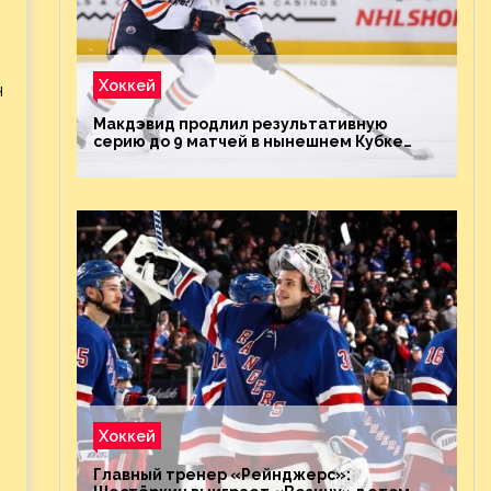
Хоккей
н
Макдэвид продлил результативную
серию до 9 матчей в нынешнем Кубке
Стэнли
ы
Хоккей
Главный тренер «Рейнджерс»: