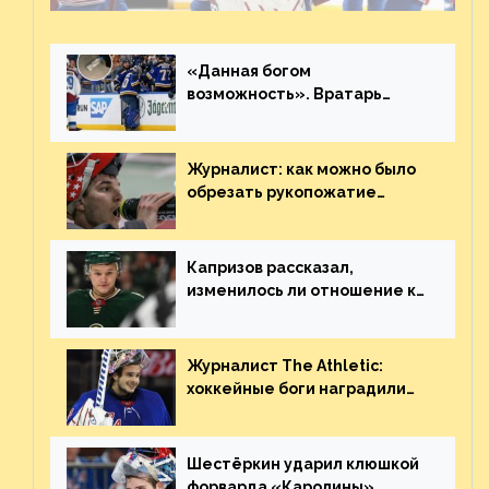
«Данная богом
возможность». Вратарь
«Сент-Луиса» рассказал о
броске бутылкой в Кадри
Журналист: как можно было
обрезать рукопожатие
Георгиева и Деанджело?
Плохая работа, ESPN
Капризов рассказал,
изменилось ли отношение к
нему в НХЛ из-за ситуации на
Украине
Журналист The Athletic:
хоккейные боги наградили
Шестёркина за стабильно
великолепную игру
Шестёркин ударил клюшкой
форварда «Каролины»,