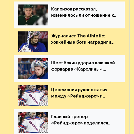
Плохая работа, ESPN
Капризов рассказал,
изменилось ли отношение к
нему в НХЛ из-за ситуации на
Украине
Журналист The Athletic:
хоккейные боги наградили
Шестёркина за стабильно
великолепную игру
Шестёркин ударил клюшкой
форварда «Каролины»,
агрессивно игравшего на
пятаке. Видео
Церемония рукопожатия
между «Рейнджерс» и
«Каролиной» после 7-го
матча плей-офф. Видео
Главный тренер
«Рейнджерс» поделился
ожиданиями от