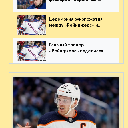
агрессивно игравшего на
пятаке. Видео
Церемония рукопожатия
между «Рейнджерс» и
«Каролиной» после 7-го
матча плей-офф. Видео
Главный тренер
«Рейнджерс» поделился
ожиданиями от
предстоящего финала
Востока с «Тампой»