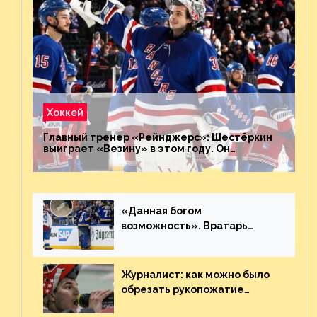
Хоккей
Главный тренер «Рейнджерс»: Шестёркин
выиграет «Везину» в этом году. Он
невероятен
«Данная богом
возможность». Вратарь
«Сент-Луиса» рассказал о
броске бутылкой в Кадри
Журналист: как можно было
обрезать рукопожатие
Георгиева и Деанджело?