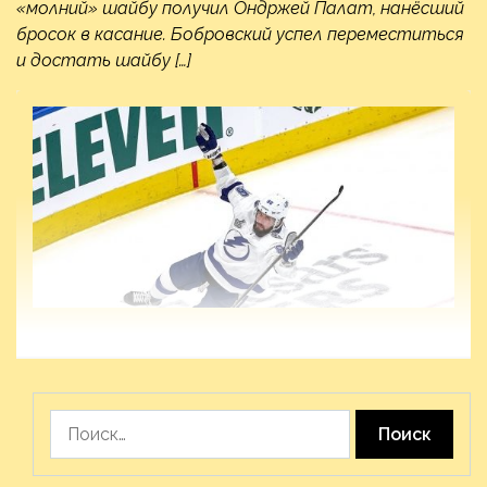
«молний» шайбу получил Ондржей Палат, нанёсший
бросок в касание. Бобровский успел переместиться
и достать шайбу […]
Найти: