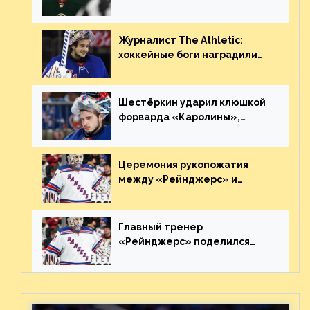
нему в НХЛ из-за ситуации на
Украине
Журналист The Athletic:
хоккейные боги наградили
Шестёркина за стабильно
великолепную игру
Шестёркин ударил клюшкой
форварда «Каролины»,
агрессивно игравшего на
пятаке. Видео
Церемония рукопожатия
между «Рейнджерс» и
«Каролиной» после 7-го
матча плей-офф. Видео
Главный тренер
«Рейнджерс» поделился
ожиданиями от
предстоящего финала
Востока с «Тампой»