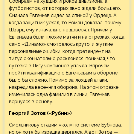
Собираем не худших игроков дивизиона, а
футболистов, от которых явно ждали большего.
Сначала Евгеньев сидел за спиной у Ордеца. А
когда защитник уехал, то Роман доказал, почему
Шварц ему изначально не доверял. Причем у
Евгеньева были плохие матчи и на отрезках, когда
само «Динамо» смотрелось круто, и жуткие
персональные ошибки, когда претендент на
титул окончательно расклеился, понимая, что
путевка в Лигу чемпионов уплыла. Впрочем,
пройти квалификацию с Евгеньевым в обороне
было бы сложно. Помимо заглохшей атаки,
навредила весенняя оборона. На этом отрезке
изменилась одна фамилия в линии, Евгеньев
вернулся в основу.
Георгий Зотов («Рубин»)
Смольникову ставим «кол» по системе Бубнова,
но он хотя бы изредка дергался. А вот Зотов —