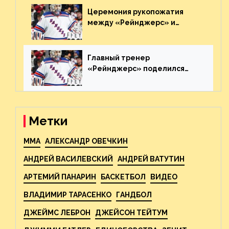
Церемония рукопожатия
между «Рейнджерс» и
«Каролиной» после 7-го
матча плей-офф. Видео
Главный тренер
«Рейнджерс» поделился
ожиданиями от
предстоящего финала
Востока с «Тампой»
Метки
MMA
АЛЕКСАНДР ОВЕЧКИН
АНДРЕЙ ВАСИЛЕВСКИЙ
АНДРЕЙ ВАТУТИН
АРТЕМИЙ ПАНАРИН
БАСКЕТБОЛ
ВИДЕО
ВЛАДИМИР ТАРАСЕНКО
ГАНДБОЛ
ДЖЕЙМС ЛЕБРОН
ДЖЕЙСОН ТЕЙТУМ