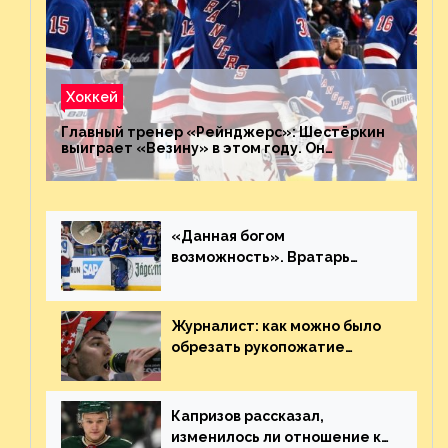
Хоккей
Главный тренер «Рейнджерс»: Шестёркин
выиграет «Везину» в этом году. Он
невероятен
«Данная богом
возможность». Вратарь
«Сент-Луиса» рассказал о
броске бутылкой в Кадри
Журналист: как можно было
обрезать рукопожатие
Георгиева и Деанджело?
Плохая работа, ESPN
Капризов рассказал,
изменилось ли отношение к