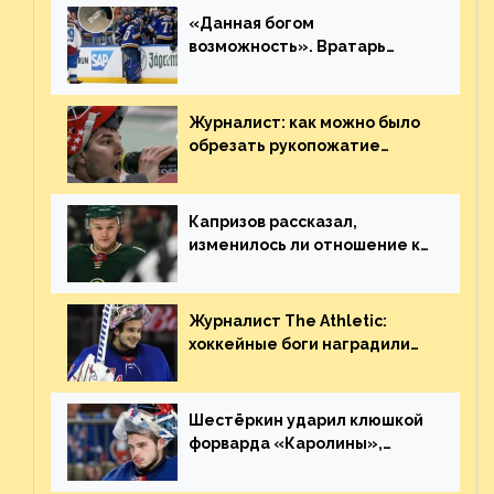
«Данная богом
возможность». Вратарь
«Сент-Луиса» рассказал о
броске бутылкой в Кадри
Журналист: как можно было
обрезать рукопожатие
Георгиева и Деанджело?
Плохая работа, ESPN
Капризов рассказал,
изменилось ли отношение к
нему в НХЛ из-за ситуации на
Украине
Журналист The Athletic:
хоккейные боги наградили
Шестёркина за стабильно
великолепную игру
Шестёркин ударил клюшкой
форварда «Каролины»,
агрессивно игравшего на
пятаке. Видео