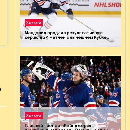
Хоккей
Макдэвид продлил результативную
серию до 9 матчей в нынешнем Кубке
Стэнли
е
Хоккей
Главный тренер «Рейнджерс»: