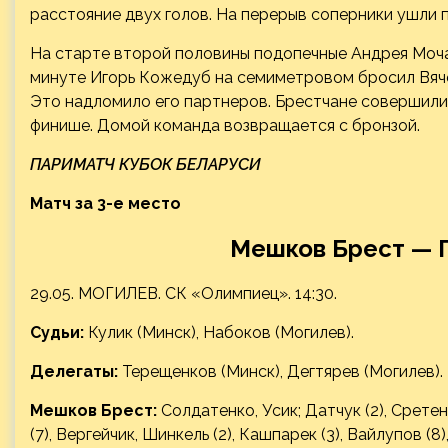
расстояние двух голов. На перерыв соперники ушли пр
На старте второй половины подопечные Андрея Мочал
минуте Игорь Кожедуб на семиметровом бросил Вяче
Это надломило его партнеров. Брестчане совершили 
финише. Домой команда возвращается с бронзой.
ПАРИМАТЧ КУБОК БЕЛАРУСИ
Матч за 3-е место
Мешков Брест — Г
29.05. МОГИЛЕВ. СК «Олимпиец». 14:30.
Судьи:
Кулик (Минск), Набоков (Могилев).
Делегаты:
Терещенков (Минск), Дегтярев (Могилев).
Мешков Брест:
Солдатенко, Усик; Датчук (2), Сретено
(7), Вергейчик, Шинкель (2), Кашпарек (3), Вайлупов (8)