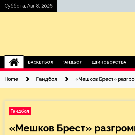
Skip
Суббота, Авг 8, 2026
to
content
БАСКЕТБОЛ
ГАНДБОЛ
ЕДИНОБОРСТВА
Home
Гандбол
«Мешков Брест» разгром
Гандбол
«Мешков Брест» разгроми