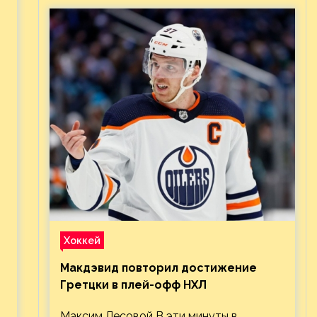
Хоккей
Макдэвид повторил достижение
Гретцки в плей-офф НХЛ
Максим Лесовой В эти минуты в