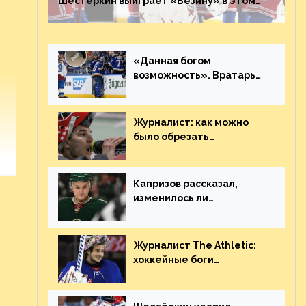
Шестёркин выиграет «Везину» в этом
году. Он невероятен
«Данная богом
возможность». Вратарь
«Сент-Луиса» рассказал
о броске бутылкой в
Кадри
Журналист: как можно
было обрезать
рукопожатие Георгиева и
Деанджело? Плохая
работа, ESPN
Капризов рассказал,
изменилось ли
отношение к нему в НХЛ
из-за ситуации на
Украине
Журналист The Athletic:
хоккейные боги
наградили Шестёркина за
стабильно великолепную
игру