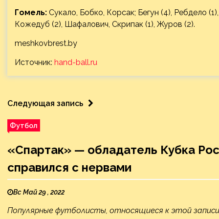
Гомель:
Сукало, Бобко, Корсак; Бегун (4), Ребдело (1),
Кожедуб (2), Шафалович, Скрипак (1), Журов (2).
meshkovbrest.by
Источник:
hand-ball.ru
Следующая запись
Футбол
«Спартак» — обладатель Кубка Росс
справился с нервами
Вс Май 29 , 2022
Популярные футболисты, относящиеся к этой запис