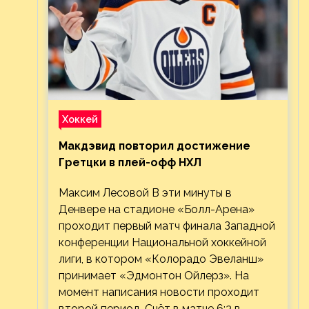
Хоккей
Макдэвид повторил достижение
Гретцки в плей-офф НХЛ
Максим Лесовой В эти минуты в
Денвере на стадионе «Болл-Арена»
проходит первый матч финала Западной
конференции Национальной хоккейной
лиги, в котором «Колорадо Эвеланш»
принимает «Эдмонтон Ойлерз». На
момент написания новости проходит
второй период. Счёт в матче 6:3 в