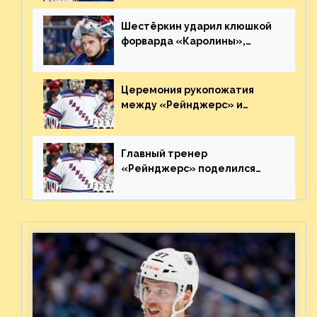
великолепную игру
Шестёркин ударил клюшкой
форварда «Каролины»,
агрессивно игравшего на
пятаке. Видео
Церемония рукопожатия
между «Рейнджерс» и
«Каролиной» после 7-го
матча плей-офф. Видео
Главный тренер
«Рейнджерс» поделился
ожиданиями от
предстоящего финала
Востока с «Тампой»