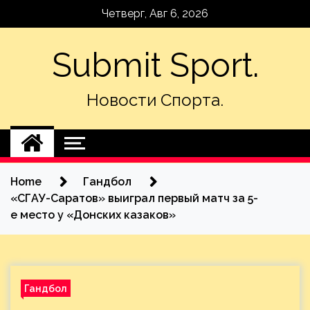
Skip
Четверг, Авг 6, 2026
to
content
Submit Sport.
Новости Спорта.
Home
Гандбол
«СГАУ-Саратов» выиграл первый матч за 5-
е место у «Донских казаков»
Гандбол