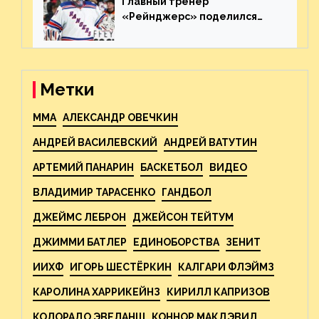
Главный тренер
«Рейнджерс» поделился
ожиданиями от
предстоящего финала
Востока с «Тампой»
Метки
MMA
АЛЕКСАНДР ОВЕЧКИН
АНДРЕЙ ВАСИЛЕВСКИЙ
АНДРЕЙ ВАТУТИН
АРТЕМИЙ ПАНАРИН
БАСКЕТБОЛ
ВИДЕО
ВЛАДИМИР ТАРАСЕНКО
ГАНДБОЛ
ДЖЕЙМС ЛЕБРОН
ДЖЕЙСОН ТЕЙТУМ
ДЖИММИ БАТЛЕР
ЕДИНОБОРСТВА
ЗЕНИТ
ИИХФ
ИГОРЬ ШЕСТЁРКИН
КАЛГАРИ ФЛЭЙМЗ
КАРОЛИНА ХАРРИКЕЙНЗ
КИРИЛЛ КАПРИЗОВ
КОЛОРАДО ЭВЕЛАНШ
КОННОР МАКДЭВИД