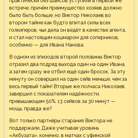
практически без шансов уступили в первой же
встрече, причём преимущество хозяев должно
было быть больше, но Виктор Николаев во
втором тайме как будто впитал силы всех
голкиперов, чьи дела он ведёт в качестве агента,
и стал настоящим кошмаром для соперников,
особенно — для Ивана Нанова.
В одном из эпизодов второй половины Виктор
отразил два подряд выхода один на один Ивана,
а затем сразу же отбил ещё один бросок. За эту
минуту он совершил на один сейв меньше, чем за
весь первый тайм! Вторые же полчаса Николаев
завершил с показателем надёжности,
превышающем 50%. 13 сейвов за 30 минут —
мощь, правда же?
Вот только партнёры старания Виктора не
поддержали. Даже учитывая уровень
«Акбузата», конечно, в матчах с уфимской