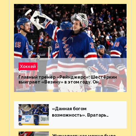
Хоккей
Главный тренер «Рейнджерс»: Шестёркин
выиграет «Везину» в этом году. Он
невероятен
«Данная богом
возможность». Вратарь
«Сент-Луиса» рассказал о
броске бутылкой в Кадри