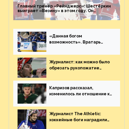
Главный тренер «Рейнджерс»: Шестёркин
выиграет «Везину» в этом году. Он
невероятен
«Данная богом
возможность». Вратарь
«Сент-Луиса» рассказал о
броске бутылкой в Кадри
Журналист: как можно было
обрезать рукопожатие
Георгиева и Деанджело?
Плохая работа, ESPN
Капризов рассказал,
изменилось ли отношение к
нему в НХЛ из-за ситуации на
Украине
Журналист The Athletic:
хоккейные боги наградили
Шестёркина за стабильно