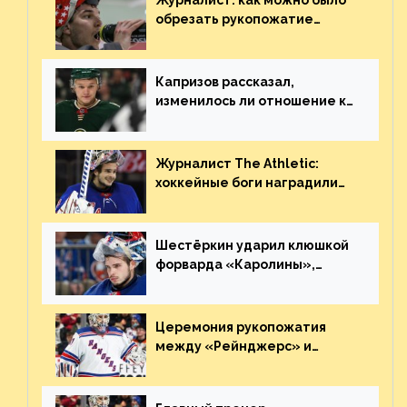
Журналист: как можно было
обрезать рукопожатие
Георгиева и Деанджело?
Плохая работа, ESPN
Капризов рассказал,
изменилось ли отношение к
нему в НХЛ из-за ситуации на
Украине
Журналист The Athletic:
хоккейные боги наградили
Шестёркина за стабильно
великолепную игру
Шестёркин ударил клюшкой
форварда «Каролины»,
агрессивно игравшего на
пятаке. Видео
Церемония рукопожатия
между «Рейнджерс» и
«Каролиной» после 7-го
матча плей-офф. Видео