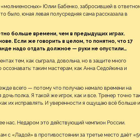
я «молниеносных» Юлии Бабенко, забросившей в ответно
это было, юная левая полусредняя сама рассказала в
етно больше времени, чем в предыдущих играх.
ове. Если же говорить в целом, то понятно, что 17
манде надо отдать должное — руки не опустили…
нтах тем, как сыграла, довольна, но в защите много
 осознавать: таким мастерам, как Анна Седойкина и
режде всего — потому что получаю немало времени на
 дочь полка. Я такой же игрок, как и все. Тренер точно та
как их исправлять. И уверенности я ощущаю всё больше 
нее нас. Недаром это действующий чемпион России.
нам с «Ладой» в противостоянии за третье место даёт «5