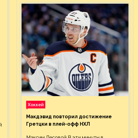
Хоккей
Макдэвид повторил достижение
Гретцки в плей-офф НХЛ
й
Максим Лесовой В эти минуты в