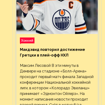
Хоккей
Макдэвид повторил достижение
Гретцки в плей-офф НХЛ
Максим Лесовой В эти минуты в
Денвере на стадионе «Болл-Арена»
проходит первый матч финала Западной
конференции Национальной хоккейной
лиги, в котором «Колорадо Эвеланш»
принимает «Эдмонтон Ойлерз». На
момент написания новости проходит
второй период. Счёт в матче 6:3 в