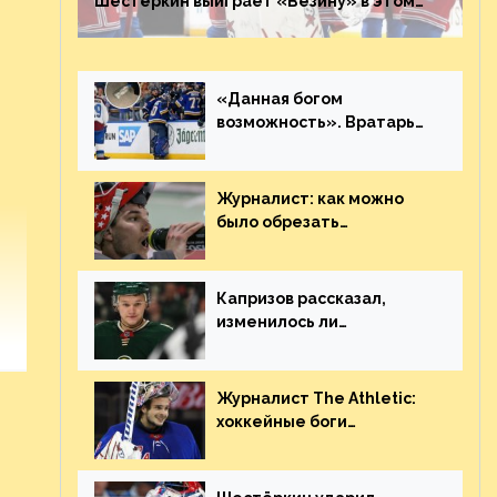
Шестёркин выиграет «Везину» в этом
году. Он невероятен
«Данная богом
возможность». Вратарь
«Сент-Луиса» рассказал
о броске бутылкой в
Кадри
Журналист: как можно
было обрезать
рукопожатие Георгиева и
Деанджело? Плохая
работа, ESPN
Капризов рассказал,
изменилось ли
отношение к нему в НХЛ
из-за ситуации на
Украине
Журналист The Athletic:
хоккейные боги
наградили Шестёркина за
стабильно великолепную
игру