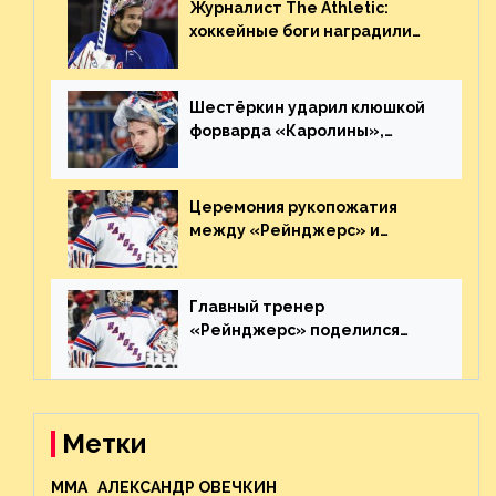
Журналист The Athletic:
хоккейные боги наградили
Шестёркина за стабильно
великолепную игру
Шестёркин ударил клюшкой
форварда «Каролины»,
агрессивно игравшего на
пятаке. Видео
Церемония рукопожатия
между «Рейнджерс» и
«Каролиной» после 7-го
матча плей-офф. Видео
Главный тренер
«Рейнджерс» поделился
ожиданиями от
предстоящего финала
Востока с «Тампой»
Метки
MMA
АЛЕКСАНДР ОВЕЧКИН