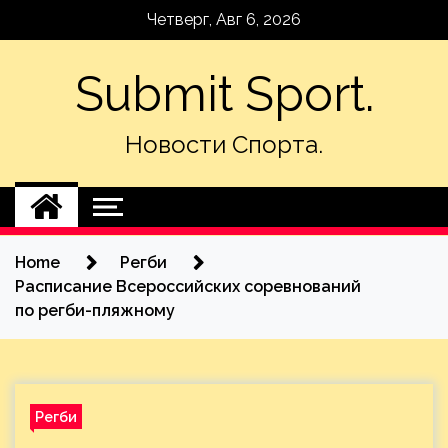
Skip
Четверг, Авг 6, 2026
to
content
Submit Sport.
Новости Спорта.
Home
Регби
Расписание Всероссийских соревнований
по регби-пляжному
Регби