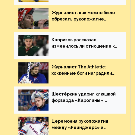
броске бутылкой в Кадри
Журналист: как можно было
обрезать рукопожатие
Георгиева и Деанджело?
Плохая работа, ESPN
Капризов рассказал,
изменилось ли отношение к
нему в НХЛ из-за ситуации на
Украине
Журналист The Athletic:
хоккейные боги наградили
Шестёркина за стабильно
великолепную игру
Шестёркин ударил клюшкой
форварда «Каролины»,
агрессивно игравшего на
пятаке. Видео
Церемония рукопожатия
между «Рейнджерс» и
«Каролиной» после 7-го