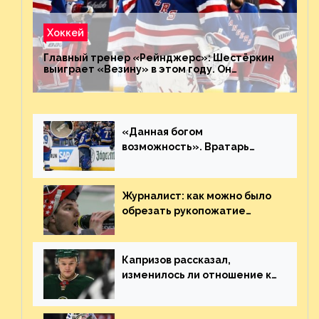
Хоккей
Главный тренер «Рейнджерс»: Шестёркин
выиграет «Везину» в этом году. Он
невероятен
«Данная богом
возможность». Вратарь
«Сент-Луиса» рассказал о
броске бутылкой в Кадри
Журналист: как можно было
обрезать рукопожатие
Георгиева и Деанджело?
Плохая работа, ESPN
Капризов рассказал,
изменилось ли отношение к
нему в НХЛ из-за ситуации на
Украине