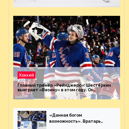
Хоккей
Главный тренер «Рейнджерс»: Шестёркин
выиграет «Везину» в этом году. Он
невероятен
«Данная богом
возможность». Вратарь
«Сент-Луиса» рассказал о