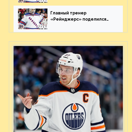
матча плей-офф. Видео
Главный тренер
«Рейнджерс» поделился
ожиданиями от
предстоящего финала
Востока с «Тампой»