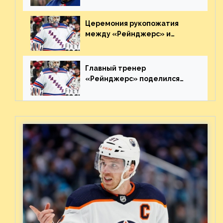
пятаке. Видео
Церемония рукопожатия
между «Рейнджерс» и
«Каролиной» после 7-го
матча плей-офф. Видео
Главный тренер
«Рейнджерс» поделился
ожиданиями от
предстоящего финала
Востока с «Тампой»