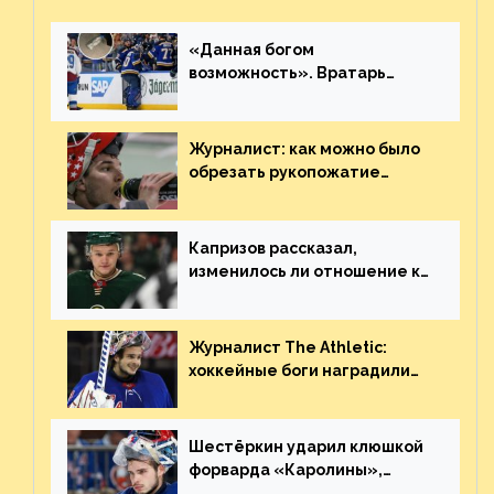
«Данная богом
возможность». Вратарь
«Сент-Луиса» рассказал о
броске бутылкой в Кадри
Журналист: как можно было
обрезать рукопожатие
Георгиева и Деанджело?
Плохая работа, ESPN
Капризов рассказал,
изменилось ли отношение к
нему в НХЛ из-за ситуации на
Украине
Журналист The Athletic:
хоккейные боги наградили
Шестёркина за стабильно
великолепную игру
Шестёркин ударил клюшкой
форварда «Каролины»,
агрессивно игравшего на