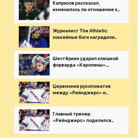
Капризов рассказал,
изменилось ли отношение к
нему в НХЛ из-за ситуации на
Украине
Журналист The Athletic:
хоккейные боги наградили
Шестёркина за стабильно
великолепную игру
Шестёркин ударил клюшкой
форварда «Каролины»,
агрессивно игравшего на
пятаке. Видео
Церемония рукопожатия
между «Рейнджерс» и
«Каролиной» после 7-го
матча плей-офф. Видео
Главный тренер
«Рейнджерс» поделился
ожиданиями от
предстоящего финала