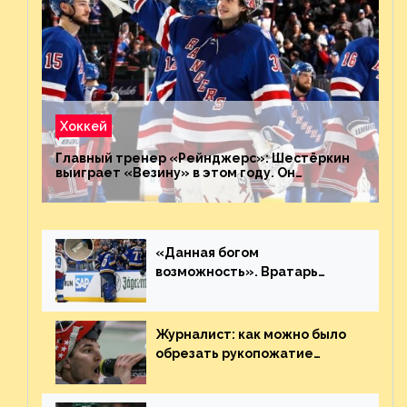
Хоккей
Главный тренер «Рейнджерс»: Шестёркин
выиграет «Везину» в этом году. Он
невероятен
«Данная богом
возможность». Вратарь
«Сент-Луиса» рассказал о
броске бутылкой в Кадри
Журналист: как можно было
обрезать рукопожатие
Георгиева и Деанджело?
Плохая работа, ESPN