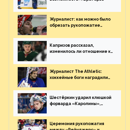
«Сент-Луиса» рассказал о
броске бутылкой в Кадри
Журналист: как можно было
обрезать рукопожатие
Георгиева и Деанджело?
Плохая работа, ESPN
Капризов рассказал,
изменилось ли отношение к
нему в НХЛ из-за ситуации на
Украине
Журналист The Athletic:
хоккейные боги наградили
Шестёркина за стабильно
великолепную игру
Шестёркин ударил клюшкой
форварда «Каролины»,
агрессивно игравшего на
пятаке. Видео
Церемония рукопожатия
между «Рейнджерс» и