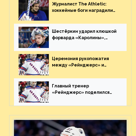
Журналист The Athletic:
хоккейные боги наградили
Шестёркина за стабильно
великолепную игру
Шестёркин ударил клюшкой
форварда «Каролины»,
агрессивно игравшего на
пятаке. Видео
Церемония рукопожатия
между «Рейнджерс» и
«Каролиной» после 7-го
матча плей-офф. Видео
Главный тренер
«Рейнджерс» поделился
ожиданиями от
предстоящего финала
Востока с «Тампой»