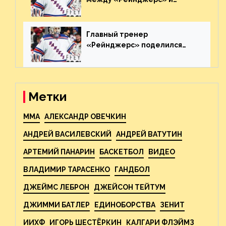
«Каролиной» после 7-го
матча плей-офф. Видео
Главный тренер
«Рейнджерс» поделился
ожиданиями от
предстоящего финала
Востока с «Тампой»
Метки
MMA
АЛЕКСАНДР ОВЕЧКИН
АНДРЕЙ ВАСИЛЕВСКИЙ
АНДРЕЙ ВАТУТИН
АРТЕМИЙ ПАНАРИН
БАСКЕТБОЛ
ВИДЕО
ВЛАДИМИР ТАРАСЕНКО
ГАНДБОЛ
ДЖЕЙМС ЛЕБРОН
ДЖЕЙСОН ТЕЙТУМ
ДЖИММИ БАТЛЕР
ЕДИНОБОРСТВА
ЗЕНИТ
ИИХФ
ИГОРЬ ШЕСТЁРКИН
КАЛГАРИ ФЛЭЙМЗ