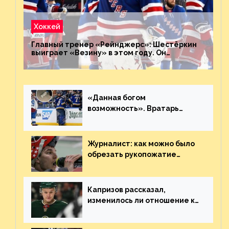
Хоккей
Главный тренер «Рейнджерс»: Шестёркин
выиграет «Везину» в этом году. Он
невероятен
«Данная богом
возможность». Вратарь
«Сент-Луиса» рассказал о
броске бутылкой в Кадри
Журналист: как можно было
обрезать рукопожатие
Георгиева и Деанджело?
Плохая работа, ESPN
Капризов рассказал,
изменилось ли отношение к
нему в НХЛ из-за ситуации на
Украине