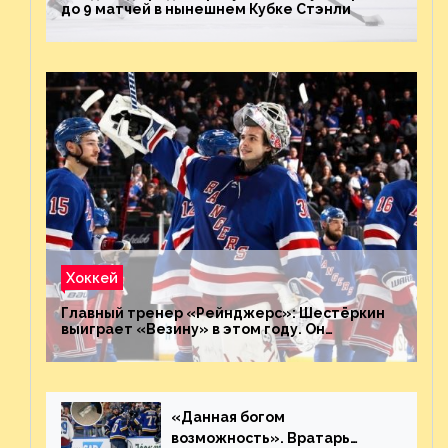
до 9 матчей в нынешнем Кубке Стэнли
Хоккей
Главный тренер «Рейнджерс»: Шестёркин
выиграет «Везину» в этом году. Он
невероятен
«Данная богом
возможность». Вратарь