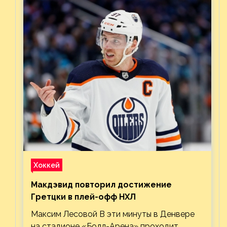
Хоккей
Макдэвид повторил достижение
Гретцки в плей-офф НХЛ
Максим Лесовой В эти минуты в Денвере
на стадионе «Болл-Арена» проходит