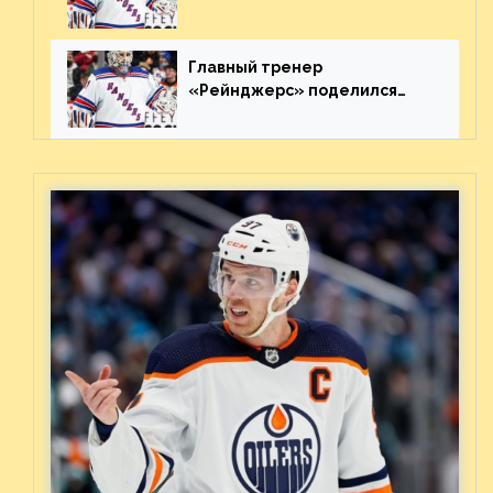
«Каролиной» после 7-го
матча плей-офф. Видео
Главный тренер
«Рейнджерс» поделился
ожиданиями от
предстоящего финала
Востока с «Тампой»