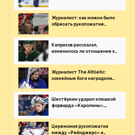
«Сент-Луиса» рассказал о
броске бутылкой в Кадри
Журналист: как можно было
обрезать рукопожатие
Георгиева и Деанджело?
Плохая работа, ESPN
Капризов рассказал,
изменилось ли отношение к
нему в НХЛ из-за ситуации на
Украине
Журналист The Athletic:
хоккейные боги наградили
Шестёркина за стабильно
великолепную игру
Шестёркин ударил клюшкой
форварда «Каролины»,
агрессивно игравшего на
пятаке. Видео
Церемония рукопожатия
между «Рейнджерс» и