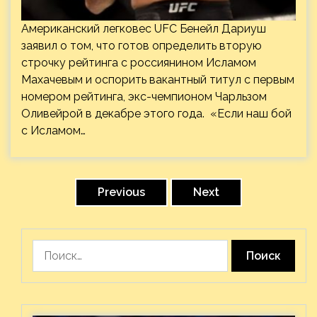
Американский легковес UFC Бенейл Дариуш
заявил о том, что готов определить вторую
строчку рейтинга с россиянином Исламом
Махачевым и оспорить вакантный титул с первым
номером рейтинга, экс-чемпионом Чарльзом
Оливейрой в декабре этого года. «Если наш бой
с Исламом…
Пагинация
записей
Previous
Next
Найти: