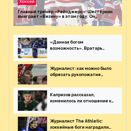
Хоккей
Главный тренер «Рейнджерс»: Шестёркин
выиграет «Везину» в этом году. Он
невероятен
«Данная богом
возможность». Вратарь
«Сент-Луиса» рассказал о
броске бутылкой в Кадри
Журналист: как можно было
обрезать рукопожатие
Георгиева и Деанджело?
Плохая работа, ESPN
Капризов рассказал,
изменилось ли отношение к
нему в НХЛ из-за ситуации на
Украине
Журналист The Athletic:
хоккейные боги наградили